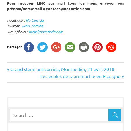
Pour recevoir LINC par mail tous les mois, envoyer vos
prénom/nom/email à contact@nocorrida.com
Facebook :
No Corrida
Twitter :
@no_corrida
Site officiel :
http://nocorrida.com
Partager
Navigation
Previous
Grand stand anticorrida, Montpellier, 21 avril 2018
Post:
Next
Les écoles de tauromachie en Espagne
de
Post:
l’article