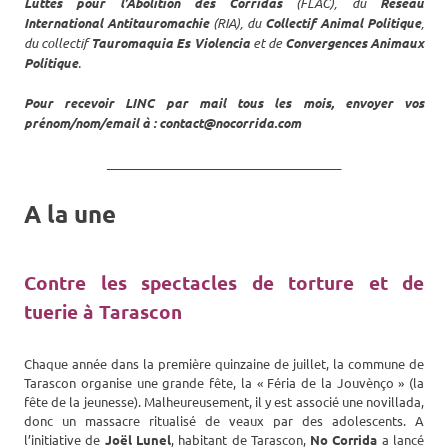
Luttes pour l’Abolition des Corridas
(FLAC), du
Réseau
International Antitauromachie
(RIA), du
Collectif Animal Politique
,
du collectif
Tauromaquia Es Violencia
et de
Convergences Animaux
Politique
.
Pour recevoir LINC par mail tous les mois, envoyer vos
prénom/nom/email à : contact@nocorrida.com
_______________________________________
A la une
Contre les spectacles de torture et de
tuerie à Tarascon
Chaque année dans la première quinzaine de juillet, la commune de
Tarascon organise une grande fête, la « Féria de la Jouvènço » (la
fête de la jeunesse). Malheureusement, il y est associé une novillada,
donc un massacre ritualisé de veaux par des adolescents. A
l’initiative de
Joël Lunel
, habitant de Tarascon,
No Corrida
a lancé