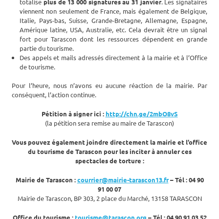
totalise
plus de 13 000 signatures au 31 janvier
. Les signataires
viennent non seulement de France, mais également de Belgique,
Italie, Pays-bas, Suisse, Grande-Bretagne, Allemagne, Espagne,
Amérique latine, USA, Australie, etc. Cela devrait être un signal
fort pour Tarascon dont les ressources dépendent en grande
partie du tourisme.
Des appels et mails adressés directement à la mairie et à l’Office
de tourisme.
Pour l’heure, nous n’avons eu aucune réaction de la mairie. Par
conséquent, l’action continue.
Pétition à signer ici :
http://chn.ge/2mbO8vS
(la pétition sera remise au maire de Tarascon)
Vous pouvez également joindre directement la mairie et l’office
du tourisme de Tarascon pour les inciter à annuler ces
spectacles de torture :
Mairie de Tarascon :
courrier@mairie-tarascon13.fr
– Tél : 04 90
91 00 07
Mairie de Tarascon, BP 303, 2 place du Marché, 13158 TARASCON
Office du tourisme :
tourisme@tarascon.org
– Tél : 04 90 91 03 52