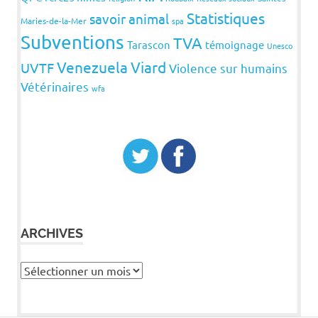
Statistiques
savoir animal
Maries-de-la-Mer
spa
Subventions
TVA
Tarascon
témoignage
Unesco
Venezuela
Viard
UVTF
Violence sur humains
Vétérinaires
wfa
ARCHIVES
Archives