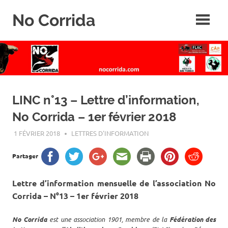
Skip
No Corrida
to
content
Abolition
de
la
corrida
LINC n°13 – Lettre d’information,
No Corrida – 1er février 2018
1 FÉVRIER 2018
ROGER LAHANA
LETTRES D'INFORMATION
Partager
Lettre d’information mensuelle de l’association No
Corrida – N°13 – 1er février 2018
No Corrida
est une association 1901, membre de la
Fédération des