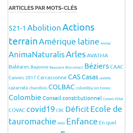
ARTICLES PAR MOTS-CLÉS
Actions
Abolition
521-1
terrain
Amérique latine
Animal
Arles
AnimaNaturalis
AVATMA
Béziers
Baléares
CAAC
Bayonne
Beaucaire
Biocontact
CAS
Casas
Carcassonne
Cannes 2017
castella
COLBAC
cazarrata
charollois
colombia sin toreo
Colombie
Conseil constitutionnel
Conseil d'Etat
covid19
Ecole de
Déficit
COVAC
CRC
Enfance
tauromachie
En quel
eelv