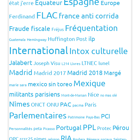
Espagne
Equateur
Europe
état j'erre
FLAC
france anti corrida
Ferdinand
Fréquentation
Fraude fiscale
Fréjus
ilp
Huffington Post
Guatemala
Hemingway
International
Intox culturelle
Jalabert
LTNEC
Joseph Visu
lunel
L214
Livres
Madrid
Madrid 2018
Margé
Madrid 2017
Mexique
mexico sin toreo
marie sara
militants parisiens
Nice
Mont-de-Marsan
no mas olé
Nîmes
PAC
ONCT
ONU
Paris
pacma
Parlementaires
PCI
Patrimoine
Pays-Bas
PPL
Portugal
Pérou
Protec
peta
Personnalités
Picasso
RIA
QPC
rcrc25 nimes
religion
Roubaix
Réseaux sociaux
Saintes-