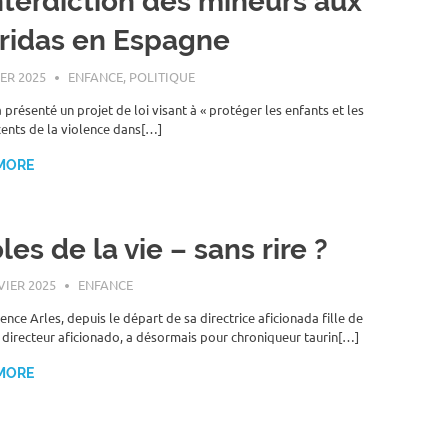
nterdiction des mineurs aux
ridas en Espagne
IER 2025
ROGER LAHANA
ENFANCE
,
POLITIQUE
 présenté un projet de loi visant à « protéger les enfants et les
ents de la violence dans[…]
MORE
les de la vie – sans rire ?
VIER 2025
ROGER LAHANA
ENFANCE
ence Arles, depuis le départ de sa directrice aficionada fille de
n directeur aficionado, a désormais pour chroniqueur taurin[…]
MORE