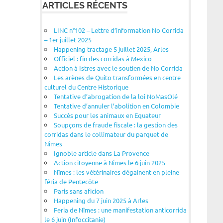
ARTICLES RÉCENTS
LINC n°102 – Lettre d’information No Corrida
– 1er juillet 2025
Happening tractage 5 juillet 2025, Arles
Officiel : fin des corridas à Mexico
Action à Istres avec le soutien de No Corrida
Les arènes de Quito transformées en centre
culturel du Centre Historique
Tentative d’abrogation de la loi NoMasOlé
Tentative d’annuler l’abolition en Colombie
Succès pour les animaux en Equateur
Soupçons de fraude fiscale : la gestion des
corridas dans le collimateur du parquet de
Nîmes
Ignoble article dans La Provence
Action citoyenne à Nîmes le 6 juin 2025
Nîmes : les vétérinaires dégainent en pleine
féria de Pentecôte
Paris sans aficion
Happening du 7 juin 2025 à Arles
Feria de Nîmes : une manifestation anticorrida
le 6 juin (Infoccitanie)