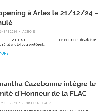
pening à Arles le 21/12/24 –
nulé
EMBRE 2024
ROGER LAHANA
ACTIONS
====== A N N U L É ================= Le 14 octobre devait être
u sénat une loi pour protéger[…]
MORE
antha Cazebonne intègre le
ité d’Honneur de la FLAC
EMBRE 2024
ROGER LAHANA
ARTICLES DE FOND
a Cazebonne a été successivement députée (2017-2021) puis