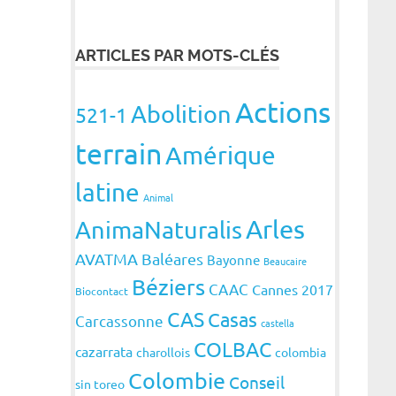
ARTICLES PAR MOTS-CLÉS
Actions
Abolition
521-1
terrain
Amérique
latine
Animal
Arles
AnimaNaturalis
AVATMA
Baléares
Bayonne
Beaucaire
Béziers
CAAC
Cannes 2017
Biocontact
CAS
Casas
Carcassonne
castella
COLBAC
cazarrata
charollois
colombia
Colombie
Conseil
sin toreo