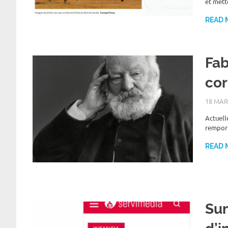
et mett
READ 
Fab
cor
18 MAR
Actuell
remport
READ 
Sum