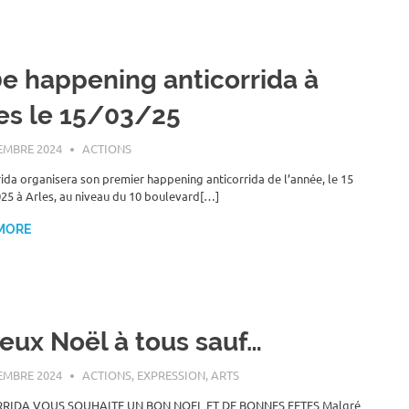
e happening anticorrida à
es le 15/03/25
EMBRE 2024
ROGER LAHANA
ACTIONS
ida organisera son premier happening anticorrida de l’année, le 15
25 à Arles, au niveau du 10 boulevard[…]
MORE
eux Noël à tous sauf…
EMBRE 2024
ROGER LAHANA
ACTIONS
,
EXPRESSION, ARTS
RRIDA VOUS SOUHAITE UN BON NOEL ET DE BONNES FETES Malgré