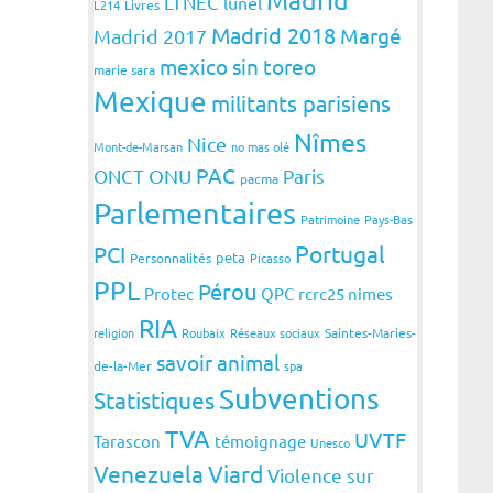
LTNEC
lunel
L214
Livres
Madrid 2018
Margé
Madrid 2017
mexico sin toreo
marie sara
Mexique
militants parisiens
Nîmes
Nice
Mont-de-Marsan
no mas olé
PAC
ONCT
ONU
Paris
pacma
Parlementaires
Patrimoine
Pays-Bas
Portugal
PCI
peta
Personnalités
Picasso
PPL
Pérou
Protec
QPC
rcrc25 nimes
RIA
religion
Roubaix
Réseaux sociaux
Saintes-Maries-
savoir animal
de-la-Mer
spa
Subventions
Statistiques
TVA
UVTF
Tarascon
témoignage
Unesco
Venezuela
Viard
Violence sur