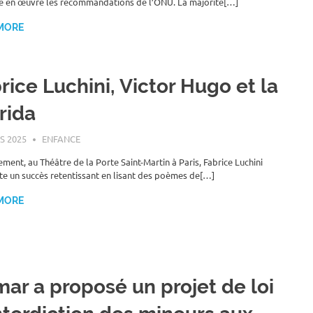
e en œuvre les recommandations de l’ONU. La majorité[…]
MORE
rice Luchini, Victor Hugo et la
rida
S 2025
ROGER LAHANA
ENFANCE
ement, au Théâtre de la Porte Saint-Martin à Paris, Fabrice Luchini
e un succès retentissant en lisant des poèmes de[…]
MORE
ar a proposé un projet de loi