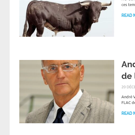
ces tem
READ 
And
de 
20 DÉC
André V
FLAC de
READ 