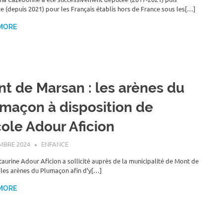
ce (depuis 2021) pour les Français établis hors de France sous les[…]
MORE
t de Marsan : les arènes du
maçon à disposition de
cole Adour Aficion
MBRE 2024
ROGER LAHANA
ENFANCE
 taurine Adour Aficion a sollicité auprès de la municipalité de Mont de
les arènes du Plumaçon afin d’y[…]
MORE