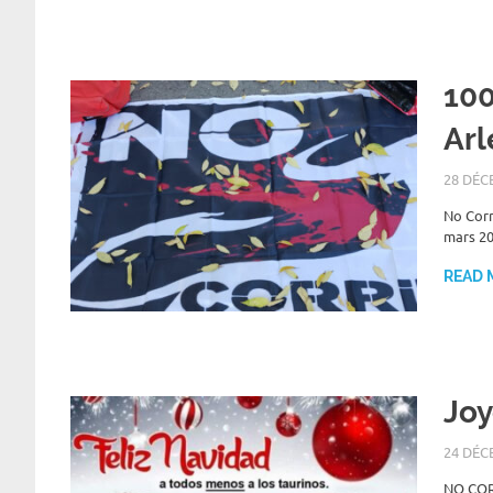
100
Arl
28 DÉC
No Corr
mars 20
READ 
Joy
24 DÉC
N‌O CO