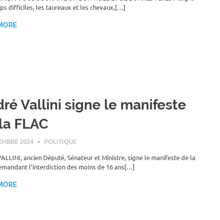
ps difficiles, les taureaux et les chevaux,[…]
MORE
ré Vallini signe le manifeste
la FLAC
EMBRE 2024
ROGER LAHANA
POLITIQUE
ALLINI, ancien Député, Sénateur et Ministre, signe le manifeste de la
mandant l’interdiction des moins de 16 ans[…]
MORE