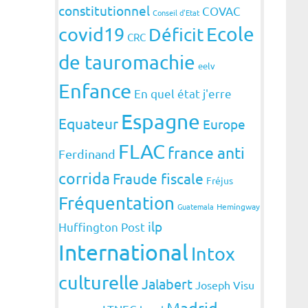
constitutionnel
COVAC
Conseil d'Etat
covid19
Ecole
Déficit
CRC
de tauromachie
eelv
Enfance
En quel état j'erre
Espagne
Equateur
Europe
FLAC
france anti
Ferdinand
corrida
Fraude fiscale
Fréjus
Fréquentation
Guatemala
Hemingway
ilp
Huffington Post
International
Intox
culturelle
Jalabert
Joseph Visu
Madrid