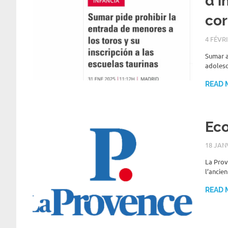
d’i
cor
4 FÉVR
Sumar a
adolesc
READ 
Eco
18 JAN
La Prov
l’ancie
READ 