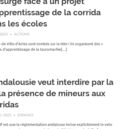
nsurge face à un projet
pprentissage de la corrida
s les écoles
 2025
ROGER LAHANA
ACTIONS
 de Ville d’Arles sont tombés sur la tête ! Ils organisent des «
 d’apprentissage de la tauromachie[…]
ndalousie veut interdire par la
 la présence de mineurs aux
ridas
IL 2025
ROGER LAHANA
ENFANCE
tif est que la réglementation andalouse inclue explicitement le veto