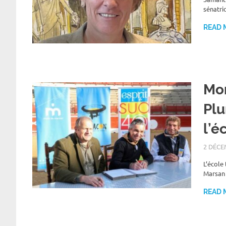
sénatri
READ 
Mon
Plu
l’é
2 DÉCE
L’école
Marsan 
READ 