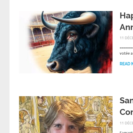
Hap
An
11 DÉC
=======
votée a
READ 
Sam
Com
11 DÉC
Samanth