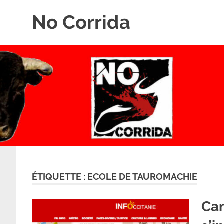
Skip
No Corrida
to
content
Abolition
de
la
corrida
ÉTIQUETTE :
ECOLE DE TAUROMACHIE
Cam