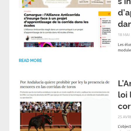
s’i
d’a
dan
18 MAI
Les élus
modules
READ MORE
L’A
loi
cor
25 AVR
L’objec