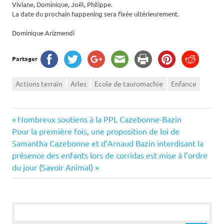
Viviane, Dominique, Joël, Philippe.
La date du prochain happening sera fixée ultérieurement.
Dominique Arizmendi
Partager
Actions terrain
Arles
Ecole de tauromachie
Enfance
Navigation
Previous
Nombreux soutiens à la PPL Cazebonne-Bazin
Next
Post:
Pour la première fois, une proposition de loi de
de
Post:
Samantha Cazebonne et d’Arnaud Bazin interdisant la
présence des enfants lors de corridas est mise à l’ordre
l’article
du jour (Savoir Animal)