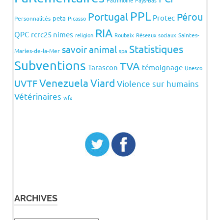
Patrimoine
Pays-Bas
PPL
Portugal
Pérou
Protec
peta
Personnalités
Picasso
RIA
QPC
rcrc25 nimes
religion
Roubaix
Réseaux sociaux
Saintes-
Statistiques
savoir animal
Maries-de-la-Mer
spa
Subventions
TVA
Tarascon
témoignage
Unesco
Venezuela
Viard
UVTF
Violence sur humains
Vétérinaires
wfa
ARCHIVES