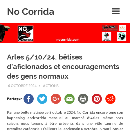
Skip
No Corrida
to
content
Abolition
de
la
corrida
Arles 5/10/24, bêtises
d’aficionados et encouragements
des gens normaux
6 OCTOBRE 2024
ROGER LAHANA
ACTIONS
Partager
Par une belle matinée ce 5 octobre 2024, No Corrida encore tenu son
happening anticorrida mensuel au marché d’Arles. Même hors
saison, nous tenons à être présents dans une ville taurine de
première catégorie. D’ailleurs le lendemain 6 octobre, 6 taurillons et