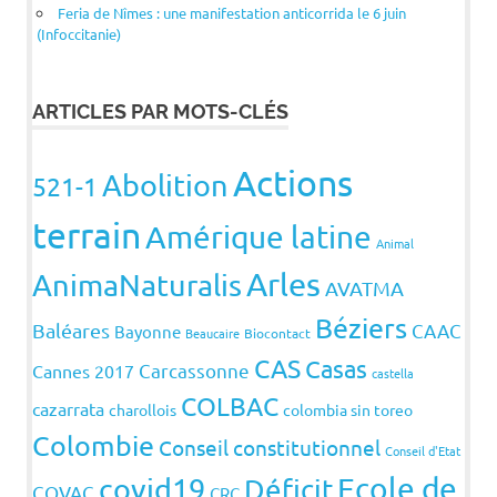
Feria de Nîmes : une manifestation anticorrida le 6 juin
(Infoccitanie)
ARTICLES PAR MOTS-CLÉS
Actions
Abolition
521-1
terrain
Amérique latine
Animal
Arles
AnimaNaturalis
AVATMA
Béziers
Baléares
CAAC
Bayonne
Beaucaire
Biocontact
CAS
Casas
Carcassonne
Cannes 2017
castella
COLBAC
cazarrata
charollois
colombia sin toreo
Colombie
Conseil constitutionnel
Conseil d'Etat
covid19
Ecole de
Déficit
COVAC
CRC