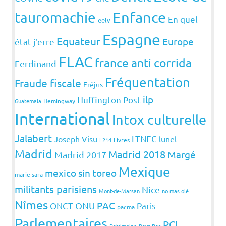
Enfance
tauromachie
En quel
eelv
Espagne
Equateur
Europe
état j'erre
FLAC
france anti corrida
Ferdinand
Fréquentation
Fraude fiscale
Fréjus
ilp
Huffington Post
Guatemala
Hemingway
International
Intox culturelle
Jalabert
LTNEC
Joseph Visu
lunel
L214
Livres
Madrid
Madrid 2018
Margé
Madrid 2017
Mexique
mexico sin toreo
marie sara
militants parisiens
Nice
Mont-de-Marsan
no mas olé
Nîmes
PAC
ONCT
ONU
Paris
pacma
Parlementaires
PCI