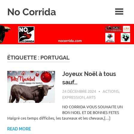
Skip
No Corrida
to
content
Abolition
de
la
corrida
ÉTIQUETTE :
PORTUGAL
Joyeux Noël à tous
sauf…
24 DÉCEMBRE 2024
ROGER LAHANA
ACTIONS
,
EXPRESSION, ARTS
N‌O CORRIDA VOUS SOUHAITE UN
BON NOEL ET DE BONNES FETES
Malgré ces temps difficiles, les taureaux et les chevaux,[…]
READ MORE