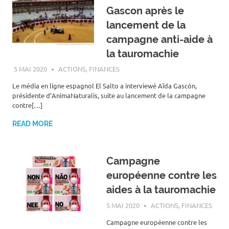
Gascon après le
lancement de la
campagne anti-aide à
la tauromachie
5 MAI 2020
ROGER LAHANA
ACTIONS
,
FINANCES
Le média en ligne espagnol El Salto a interviewé Aïda Gascón,
présidente d’AnimaNaturalis, suite au lancement de la campagne
contre[…]
READ MORE
Campagne
européenne contre les
aides à la tauromachie
5 MAI 2020
ROGER LAHANA
ACTIONS
,
FINANCES
Campagne européenne contre les