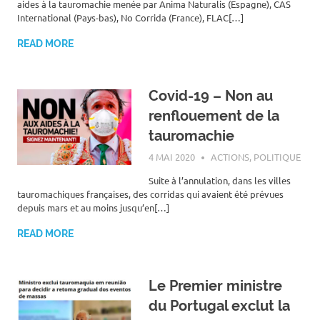
aides à la tauromachie menée par Anima Naturalis (Espagne), CAS
International (Pays-bas), No Corrida (France), FLAC[…]
READ MORE
Covid-19 – Non au
renflouement de la
tauromachie
4 MAI 2020
ROGER LAHANA
ACTIONS
,
POLITIQUE
Suite à l’annulation, dans les villes
tauromachiques françaises, des corridas qui avaient été prévues
depuis mars et au moins jusqu’en[…]
READ MORE
Le Premier ministre
du Portugal exclut la