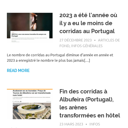
2023 a été l’année où
il y a eu le moins de
corridas au Portugal
27 DÉCEMBRE 2023
ROGER LAHANA
ARTICLES DE
FOND
,
INFOS GÉNÉRALES
Le nombre de corridas au Portugal diminue d’année en année et
2023 a enregistré le nombre le plus bas jamais[…]
READ MORE
Fin des corridas à
Albufeira (Portugal),
les arènes
transformées en hôtel
23 MARS 2023
ROGER LAHANA
INFOS