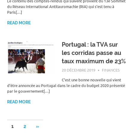
Le contenu des comptes-rendus qui suivent provient du 13e Sommet
du Réseau International Antitauromachie (RIA) qui s’est tenu à
Paris[…]
READ MORE
Portugal : la TVA sur
les corridas passe au
taux maximum de 23%
20 DÉCEMBRE 2019
ROGER LAHANA
FINANCES
C’est une bonne nouvelle qui vient
d’être annoncée au Portugal dans le cadre du budget 2020 présenté
par le gouvernement[…]
READ MORE
Pagination
NEXT
1
2
»