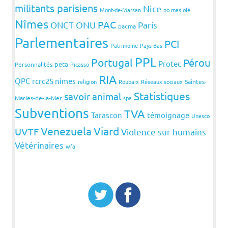
militants parisiens
Nice
Mont-de-Marsan
no mas olé
Nîmes
PAC
ONCT
ONU
Paris
pacma
Parlementaires
PCI
Patrimoine
Pays-Bas
PPL
Portugal
Pérou
Protec
peta
Personnalités
Picasso
RIA
QPC
rcrc25 nimes
religion
Roubaix
Réseaux sociaux
Saintes-
Statistiques
savoir animal
Maries-de-la-Mer
spa
Subventions
TVA
Tarascon
témoignage
Unesco
Venezuela
Viard
UVTF
Violence sur humains
Vétérinaires
wfa