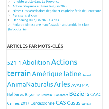
Ignoble article dans La Provence
Action citoyenne à Nîmes le 6 juin 2025
Nîmes : les vétérinaires dégainent en pleine féria de Pentecôte
Paris sans aficion
Happening du 7 juin 2025 à Arles
Feria de Nîmes : une manifestation anticorrida le 6 juin
(Infoccitanie)
ARTICLES PAR MOTS-CLÉS
Actions
Abolition
521-1
terrain
Amérique latine
Animal
Arles
AnimaNaturalis
AVATMA
Béziers
Baléares
CAAC
Bayonne
Beaucaire
Biocontact
CAS
Casas
Carcassonne
Cannes 2017
castella