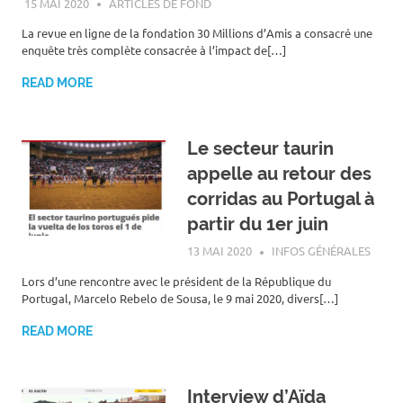
15 MAI 2020
ROGER LAHANA
ARTICLES DE FOND
La revue en ligne de la fondation 30 Millions d’Amis a consacré une
enquête très complète consacrée à l’impact de[…]
READ MORE
Le secteur taurin
appelle au retour des
corridas au Portugal à
partir du 1er juin
13 MAI 2020
ROGER LAHANA
INFOS GÉNÉRALES
Lors d’une rencontre avec le président de la République du
Portugal, Marcelo Rebelo de Sousa, le 9 mai 2020, divers[…]
READ MORE
Interview d’Aïda