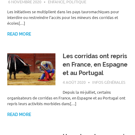
6 NOVEMBRE 2020
ROGER LAHANA
ENFANCE
,
POLITIQUE
Les initiatives se multiplient dans les pays tauromachiques pour
interdire ou restreindre l’accès pour les mineurs des corridas et
écoles[…]
READ MORE
Les corridas ont repris
en France, en Espagne
et au Portugal
4 AOÛT 2020
ROGER LAHANA
INFOS GÉNÉRALES
Depuis la mi-juillet, certains
organisateurs de corridas en France, en Espagne et au Portugal ont
repris leurs activités morbides dans[…]
READ MORE