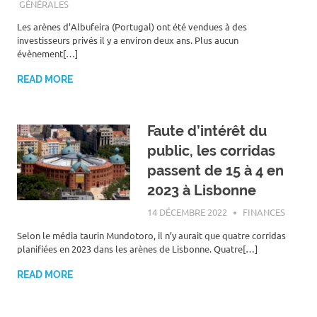
GÉNÉRALES
Les arènes d’Albufeira (Portugal) ont été vendues à des
investisseurs privés il y a environ deux ans. Plus aucun
évènement[…]
READ MORE
Faute d’intérêt du
public, les corridas
passent de 15 à 4 en
2023 à Lisbonne
14 DÉCEMBRE 2022
ROGER LAHANA
FINANCES
Selon le média taurin Mundotoro, il n’y aurait que quatre corridas
planifiées en 2023 dans les arènes de Lisbonne. Quatre[…]
READ MORE