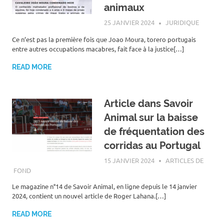
animaux
25 JANVIER 2024
ROGER LAHANA
JURIDIQUE
Ce n’est pas la première fois que Joao Moura, torero portugais
entre autres occupations macabres, fait face à la justice[…]
READ MORE
Article dans Savoir
Animal sur la baisse
de fréquentation des
corridas au Portugal
15 JANVIER 2024
ROGER LAHANA
ARTICLES DE
FOND
Le magazine n°14 de Savoir Animal, en ligne depuis le 14 janvier
2024, contient un nouvel article de Roger Lahana.[…]
READ MORE