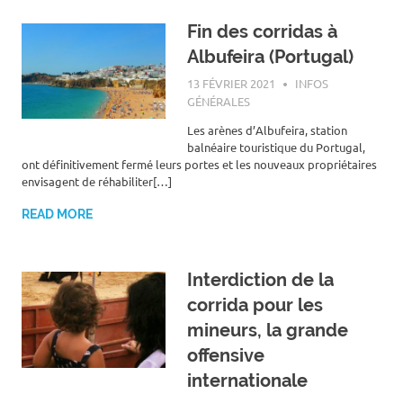
Fin des corridas à
Albufeira (Portugal)
13 FÉVRIER 2021
ROGER LAHANA
INFOS
GÉNÉRALES
Les arènes d’Albufeira, station
balnéaire touristique du Portugal,
ont définitivement fermé leurs portes et les nouveaux propriétaires
envisagent de réhabiliter[…]
READ MORE
Interdiction de la
corrida pour les
mineurs, la grande
offensive
internationale