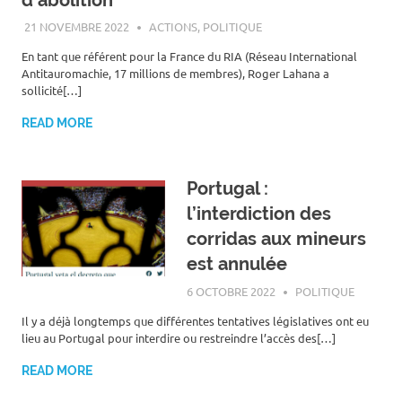
21 NOVEMBRE 2022
ROGER LAHANA
ACTIONS
,
POLITIQUE
En tant que référent pour la France du RIA (Réseau International
Antitauromachie, 17 millions de membres), Roger Lahana a
sollicité[…]
READ MORE
Portugal :
l’interdiction des
corridas aux mineurs
est annulée
6 OCTOBRE 2022
ROGER LAHANA
POLITIQUE
Il y a déjà longtemps que différentes tentatives législatives ont eu
lieu au Portugal pour interdire ou restreindre l’accès des[…]
READ MORE