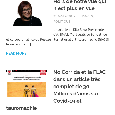
Hors de notre vue qui
n’est plus en vue
21 MAI 2020
ROGER LAHANA
FINANCES
,
POLITIQUE
Un article de Rita Silva Présidente
d’ANIMAL (Portugal), co-fondatrice
et co-coordinatrice du Réseau international anti-tauromachie (RIA) Si
le secteur de[…]
READ MORE
No Corrida et la FLAC
dans un article très
complet de 30
Millions d’amis sur
Covid-19 et
tauromachie