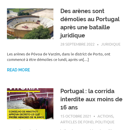
Des arènes sont
démolies au Portugal
après une bataille
juridique
28 SEPTEMBRE 2022
ROGER LAHANA
JURIDIQUE
Les arènes de Póvoa de Varzim, dans le district de Porto, ont
commencé à être démolies ce lundi, après un[…]
READ MORE
Portugal : la corrida
interdite aux moins de
16 ans
15 OCTOBRE 2021
ROGER LAHANA
ACTIONS
,
ARTICLES DE FOND
,
POLITIQUE