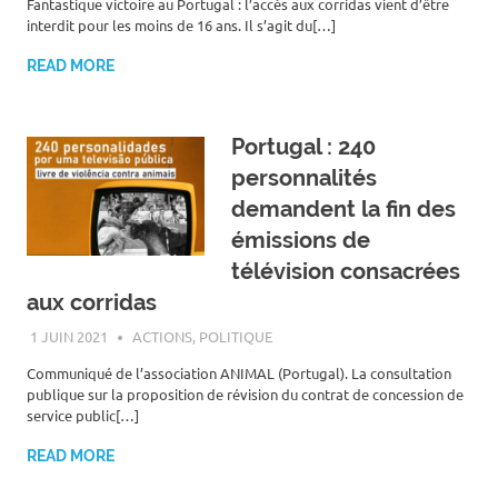
Fantastique victoire au Portugal : l’accès aux corridas vient d’être
interdit pour les moins de 16 ans. Il s’agit du[…]
READ MORE
Portugal : 240
personnalités
demandent la fin des
émissions de
télévision consacrées
aux corridas
1 JUIN 2021
ROGER LAHANA
ACTIONS
,
POLITIQUE
Communiqué de l’association ANIMAL (Portugal). La consultation
publique sur la proposition de révision du contrat de concession de
service public[…]
READ MORE