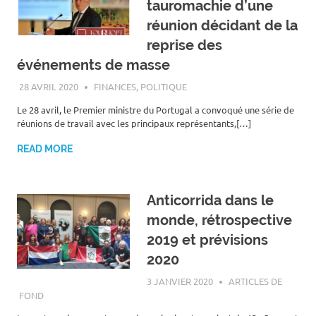
tauromachie d’une
réunion décidant de la
reprise des
événements de masse
28 AVRIL 2020
ROGER LAHANA
FINANCES
,
POLITIQUE
Le 28 avril, le Premier ministre du Portugal a convoqué une série de
réunions de travail avec les principaux représentants,[…]
READ MORE
Anticorrida dans le
monde, rétrospective
2019 et prévisions
2020
3 JANVIER 2020
ROGER LAHANA
ARTICLES DE
FOND