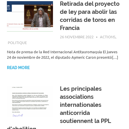
Retirada del proyecto
de ley para abolir las
corridas de toros en
Francia
26 NOVEMBRE 2022
ROGER LAHANA
ACTIONS
,
POLITIQUE
Nota de prensa de la Red Internacional Antitauromaquia El jueves
24 de noviembre de 2022, el diputado Aymeric Caron presentó[…]
READ MORE
Les principales
associations
internationales
anticorrida
soutiennent la PPL
d’abolition