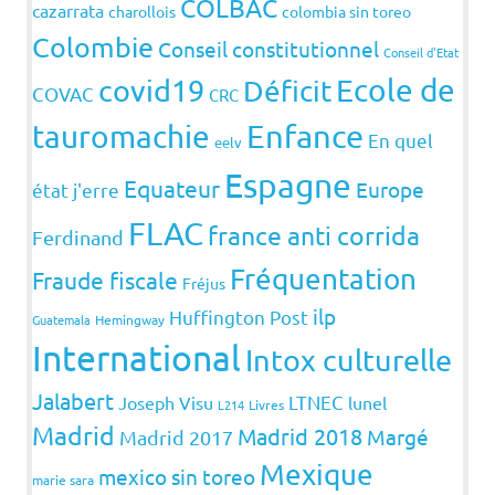
COLBAC
cazarrata
charollois
colombia sin toreo
Colombie
Conseil constitutionnel
Conseil d'Etat
covid19
Ecole de
Déficit
COVAC
CRC
Enfance
tauromachie
En quel
eelv
Espagne
Equateur
Europe
état j'erre
FLAC
france anti corrida
Ferdinand
Fréquentation
Fraude fiscale
Fréjus
ilp
Huffington Post
Guatemala
Hemingway
International
Intox culturelle
Jalabert
LTNEC
Joseph Visu
lunel
L214
Livres
Madrid
Madrid 2018
Margé
Madrid 2017
Mexique
mexico sin toreo
marie sara