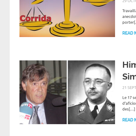
29 OCT
Travail
anecdot
porter
READ 
Him
Sim
21 SEP
Le 17 s
d’afici
des[…]
READ 