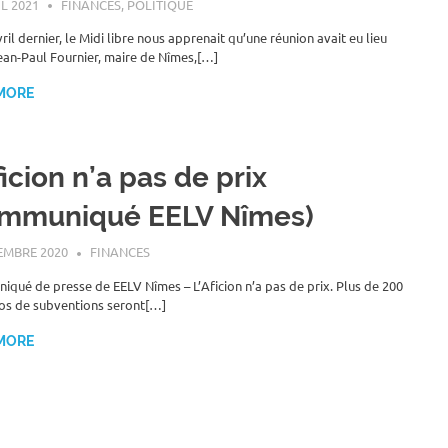
IL 2021
ROGER LAHANA
FINANCES
,
POLITIQUE
ril dernier, le Midi libre nous apprenait qu’une réunion avait eu lieu
ean-Paul Fournier, maire de Nîmes,[…]
MORE
ficion n’a pas de prix
ommuniqué EELV Nîmes)
EMBRE 2020
ROGER LAHANA
FINANCES
qué de presse de EELV Nîmes – L’Aficion n’a pas de prix. Plus de 200
os de subventions seront[…]
MORE