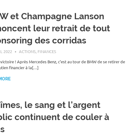
W et Champagne Lanson
oncent leur retrait de tout
nsoring des corridas
IL 2022
ROGER LAHANA
ACTIONS
,
FINANCES
victoire ! Après Mercedes Benz, c’est au tour de BMW de se retirer de
tien financier à la[…]
MORE
îmes, le sang et l’argent
lic continuent de couler à
ts