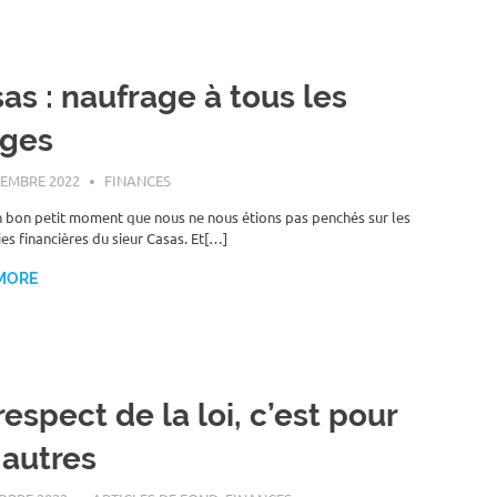
as : naufrage à tous les
ages
EMBRE 2022
ROGER LAHANA
FINANCES
n bon petit moment que nous ne nous étions pas penchés sur les
ies financières du sieur Casas. Et[…]
MORE
respect de la loi, c’est pour
 autres