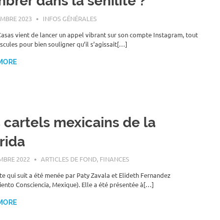
brer dans la sénilité ?
MBRE 2023
ROGER LAHANA
INFOS GÉNÉRALES
asas vient de lancer un appel vibrant sur son compte Instagram, tout
scules pour bien souligner qu’il s’agissait[…]
MORE
 cartels mexicains de la
rida
MBRE 2022
ROGER LAHANA
ARTICLES DE FOND
,
FINANCES
te qui suit a été menée par Paty Zavala et Elideth Fernandez
ento Consciencia, Mexique). Elle a été présentée à[…]
MORE