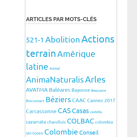
ARTICLES PAR MOTS-CLÉS
Actions
Abolition
521-1
terrain
Amérique
latine
Animal
Arles
AnimaNaturalis
AVATMA
Baléares
Bayonne
Beaucaire
Béziers
CAAC
Cannes 2017
Biocontact
CAS
Casas
Carcassonne
castella
COLBAC
cazarrata
charollois
colombia
Colombie
Conseil
sin toreo