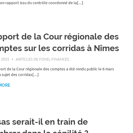
son rapport issu du contrôle coordonné de la[…]
port de la Cour régionale des
ptes sur les corridas à Nîmes
 2025
ROGER LAHANA
ARTICLES DE FOND
,
FINANCES
ort de la Cour régionale des comptes a été rendu public le 6 mars
u sujet des corridas[…]
MORE
as serait-il en train de