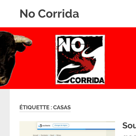
Skip
No Corrida
to
content
Abolition
de
la
corrida
ÉTIQUETTE :
CASAS
Sou