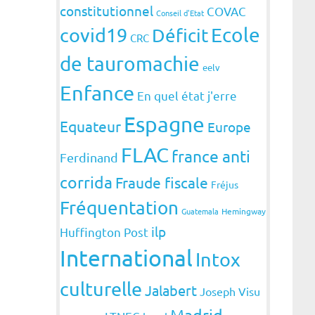
constitutionnel
COVAC
Conseil d'Etat
covid19
Ecole
Déficit
CRC
de tauromachie
eelv
Enfance
En quel état j'erre
Espagne
Equateur
Europe
FLAC
france anti
Ferdinand
corrida
Fraude fiscale
Fréjus
Fréquentation
Guatemala
Hemingway
ilp
Huffington Post
International
Intox
culturelle
Jalabert
Joseph Visu
Madrid