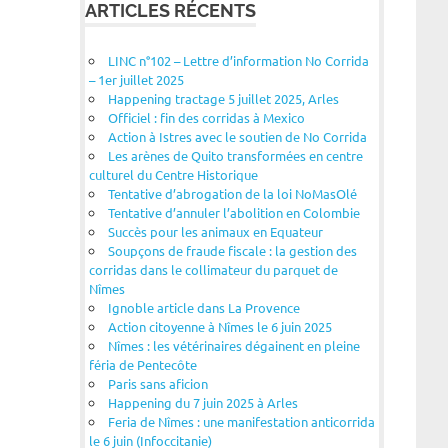
ARTICLES RÉCENTS
LINC n°102 – Lettre d’information No Corrida
– 1er juillet 2025
Happening tractage 5 juillet 2025, Arles
Officiel : fin des corridas à Mexico
Action à Istres avec le soutien de No Corrida
Les arènes de Quito transformées en centre
culturel du Centre Historique
Tentative d’abrogation de la loi NoMasOlé
Tentative d’annuler l’abolition en Colombie
Succès pour les animaux en Equateur
Soupçons de fraude fiscale : la gestion des
corridas dans le collimateur du parquet de
Nîmes
Ignoble article dans La Provence
Action citoyenne à Nîmes le 6 juin 2025
Nîmes : les vétérinaires dégainent en pleine
féria de Pentecôte
Paris sans aficion
Happening du 7 juin 2025 à Arles
Feria de Nîmes : une manifestation anticorrida
le 6 juin (Infoccitanie)