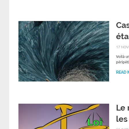
Cas
ét
17 NOV
Voilà u
péripét
READ 
Le 
les