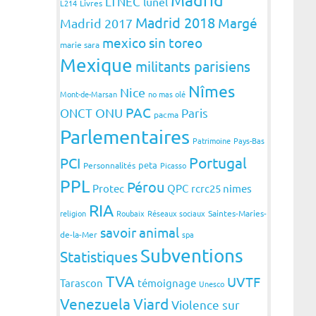
LTNEC
lunel
L214
Livres
Madrid 2018
Margé
Madrid 2017
mexico sin toreo
marie sara
Mexique
militants parisiens
Nîmes
Nice
Mont-de-Marsan
no mas olé
PAC
ONCT
ONU
Paris
pacma
Parlementaires
Patrimoine
Pays-Bas
Portugal
PCI
peta
Personnalités
Picasso
PPL
Pérou
Protec
QPC
rcrc25 nimes
RIA
religion
Roubaix
Réseaux sociaux
Saintes-Maries-
savoir animal
de-la-Mer
spa
Subventions
Statistiques
TVA
UVTF
Tarascon
témoignage
Unesco
Venezuela
Viard
Violence sur