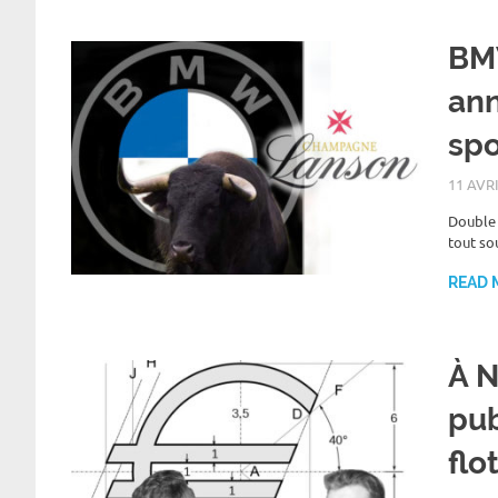
BM
ann
spo
11 AVR
Double 
tout sou
READ 
À N
pub
flo