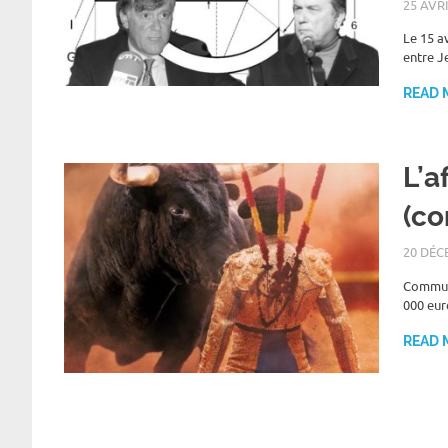
25 AVR
Le 15 av
entre J
READ 
L’a
(c
20 DÉC
Communi
000 eur
READ 