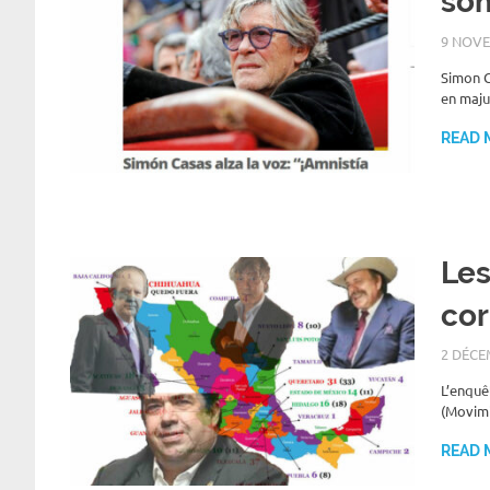
som
9 NOVE
Simon C
en maju
READ 
Les
cor
2 DÉCE
L’enquê
(Movimi
READ 