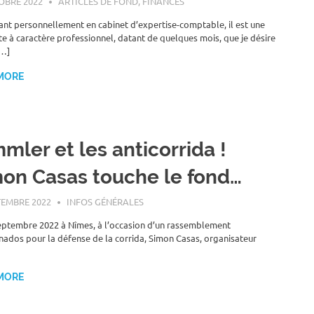
OBRE 2022
ROGER LAHANA
ARTICLES DE FOND
,
FINANCES
lant personnellement en cabinet d’expertise-comptable, il est une
e à caractère professionnel, datant de quelques mois, que je désire
[…]
MORE
mler et les anticorrida !
on Casas touche le fond…
TEMBRE 2022
ROGER LAHANA
INFOS GÉNÉRALES
eptembre 2022 à Nîmes, à l’occasion d’un rassemblement
onados pour la défense de la corrida, Simon Casas, organisateur
MORE