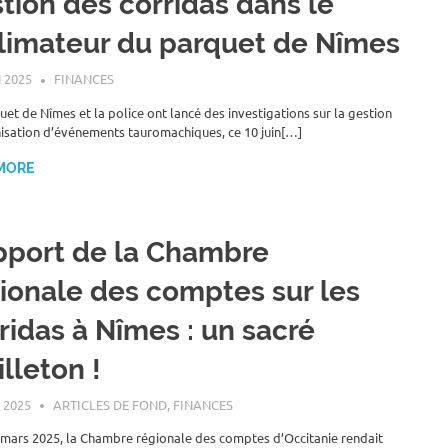
tion des corridas dans le
limateur du parquet de Nîmes
 2025
ROGER LAHANA
FINANCES
uet de Nîmes et la police ont lancé des investigations sur la gestion
isation d’événements tauromachiques, ce 10 juin[…]
MORE
port de la Chambre
ionale des comptes sur les
ridas à Nîmes : un sacré
illeton !
 2025
ROGER LAHANA
ARTICLES DE FOND
,
FINANCES
 mars 2025, la Chambre régionale des comptes d’Occitanie rendait