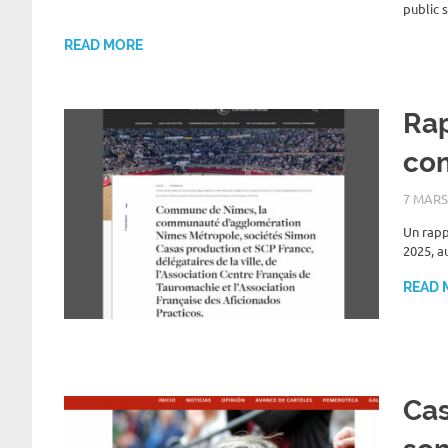
public 
READ MORE
Rap
com
7 MARS
Un rapp
2025, a
READ 
Cas