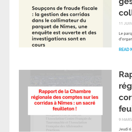
ges
col
11 JUIN
Le parq
d’organ
READ 
Rap
rég
cor
feu
9 MARS
Jeudi 6