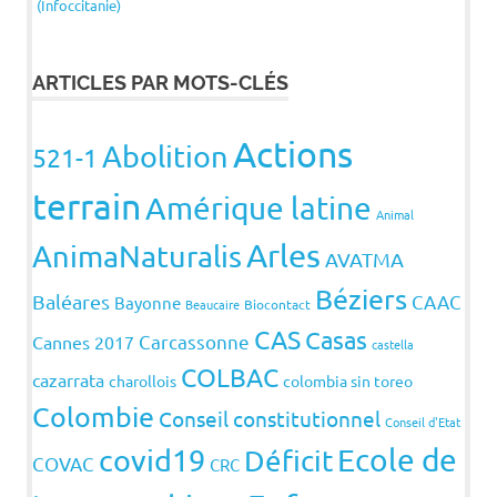
(Infoccitanie)
ARTICLES PAR MOTS-CLÉS
Actions
Abolition
521-1
terrain
Amérique latine
Animal
Arles
AnimaNaturalis
AVATMA
Béziers
Baléares
CAAC
Bayonne
Beaucaire
Biocontact
CAS
Casas
Carcassonne
Cannes 2017
castella
COLBAC
cazarrata
charollois
colombia sin toreo
Colombie
Conseil constitutionnel
Conseil d'Etat
covid19
Ecole de
Déficit
COVAC
CRC