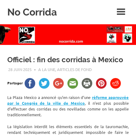
Skip
No Corrida
to
content
Abolition
de
la
corrida
Officiel : fin des corridas à Mexico
28 JUIN 2025
ROGER LAHANA
A LA UNE
,
ARTICLES DE FOND
Partager
La Plaza Mexico a annoncé qu’en raison d’une
réforme approuvée
par le Congrès de la ville de Mexico
, il n’est plus possible
d’effectuer des corridas ou des novilladas comme on les appelle
traditionnellement.
La législation interdit les éléments essentiels de la tauromachie,
rendant techniquement et juridiquement impossible de faire le