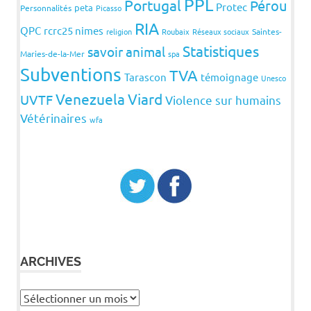
PPL
Portugal
Pérou
Protec
peta
Personnalités
Picasso
RIA
QPC
rcrc25 nimes
religion
Roubaix
Réseaux sociaux
Saintes-
Statistiques
savoir animal
Maries-de-la-Mer
spa
Subventions
TVA
Tarascon
témoignage
Unesco
Venezuela
Viard
UVTF
Violence sur humains
Vétérinaires
wfa
ARCHIVES
Archives