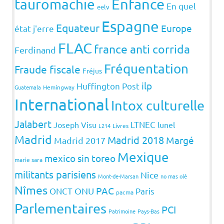
Enfance
tauromachie
En quel
eelv
Espagne
Equateur
Europe
état j'erre
FLAC
france anti corrida
Ferdinand
Fréquentation
Fraude fiscale
Fréjus
ilp
Huffington Post
Guatemala
Hemingway
International
Intox culturelle
Jalabert
LTNEC
Joseph Visu
lunel
L214
Livres
Madrid
Madrid 2018
Margé
Madrid 2017
Mexique
mexico sin toreo
marie sara
militants parisiens
Nice
Mont-de-Marsan
no mas olé
Nîmes
PAC
ONCT
ONU
Paris
pacma
Parlementaires
PCI
Patrimoine
Pays-Bas