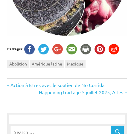
Partager
Abolition
Amérique latine
Mexique
Navigation
Previous
Action à Istres avec le soutien de No Corrida
Post:
Next
Happening tractage 5 juillet 2025, Arles
de
Post:
l’article