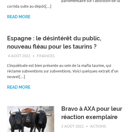
parlementaire sur l’abolition de la
corrida suite au dépôt[…]
READ MORE
Espagne : le désintérêt du public,
nouveau fléau pour les taurins ?
4 AOÛT 2022
ROGER LAHANA
FINANCES
L’inquiétude est bien présente au sein de la mafia taurine, qui
réclame subventions sur subventions. Voici quelques extrait d’un
nouvel[…]
READ MORE
Bravo à AXA pour leur
réaction exemplaire
2 AOÛT 2022
ROGER LAHANA
ACTIONS