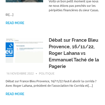
Voilà un bon petit moment que nous
ne nous étions pas penchés sur les
péripéties financières du sieur Casas.
Et[…]
READ MORE
Débat sur France Bleu
Provence, 16/11/22,
Roger Lahana vs
Emmanuel Taché de la
Pagerie
16 NOVEMBRE 2022
ROGER LAHANA
POLITIQUE
Débat sur France Bleu Provence, 16/11/22 Faut-il abolir la corrida ?
Avec Roger Lahana, président de l’association No Corrida et[…]
READ MORE