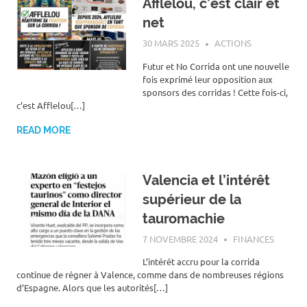
Afflelou, c’est clair et
net
30 MARS 2025
ROGER LAHANA
ACTIONS
Futur et No Corrida ont une nouvelle
fois exprimé leur opposition aux
sponsors des corridas ! Cette fois-ci,
c’est Afflelou[…]
READ MORE
Valencia et l’intérêt
supérieur de la
tauromachie
7 NOVEMBRE 2024
ROGER LAHANA
FINANCES
L’intérêt accru pour la corrida
continue de régner à Valence, comme dans de nombreuses régions
d’Espagne. Alors que les autorités[…]