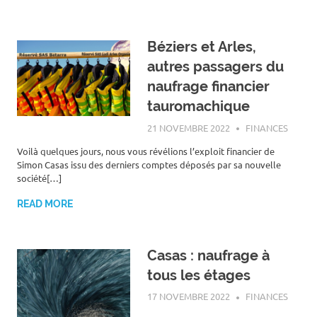
Béziers et Arles,
autres passagers du
naufrage financier
tauromachique
21 NOVEMBRE 2022
ROGER LAHANA
FINANCES
Voilà quelques jours, nous vous révélions l’exploit financier de
Simon Casas issu des derniers comptes déposés par sa nouvelle
société[…]
READ MORE
Casas : naufrage à
tous les étages
17 NOVEMBRE 2022
ROGER LAHANA
FINANCES