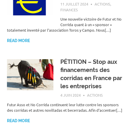
11 JUILLET 2024
ROGER LAHANA
ACTIONS
,
FINANCES
Une nouvelle victoire de Futur et No
Corrida quant à un « sponsor »
totalement inventé par l’association Toros y Campo. Nous[…]
READ MORE
PÉTITION – Stop aux
financements des
corridas en France par
les entreprises
4 JUIN 2024
ROGER LAHANA
ACTIONS
Futur Asso et No Corrida continuent leur lutte contre les sponsors
des corridas et autres novilladas et becerradas. Afin d’accentuer[…]
READ MORE