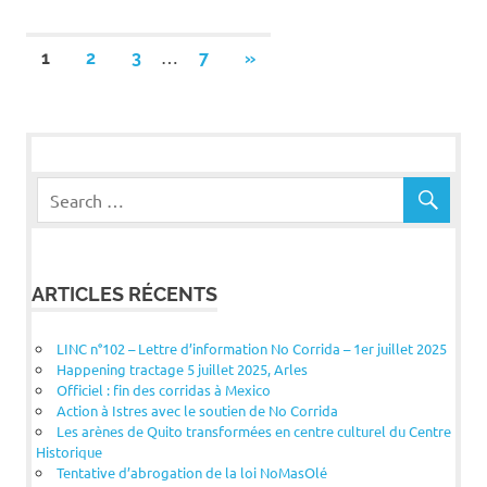
Pagination
…
NEXT
1
2
3
7
»
POSTS
des
publications
ARTICLES RÉCENTS
LINC n°102 – Lettre d’information No Corrida – 1er juillet 2025
Happening tractage 5 juillet 2025, Arles
Officiel : fin des corridas à Mexico
Action à Istres avec le soutien de No Corrida
Les arènes de Quito transformées en centre culturel du Centre
Historique
Tentative d’abrogation de la loi NoMasOlé