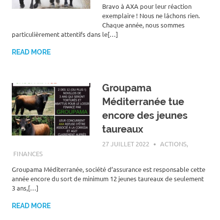
Bravo à AXA pour leur réaction
exemplaire ! Nous ne lâchons rien.
Chaque année, nous sommes
particulièrement attentifs dans le[…]
READ MORE
Groupama
Méditerranée tue
encore des jeunes
taureaux
27 JUILLET 2022
ROGER LAHANA
ACTIONS
,
FINANCES
Groupama Méditerranée, société d’assurance est responsable cette
année encore du sort de minimum 12 jeunes taureaux de seulement
3 ans,[…]
READ MORE