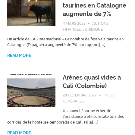
taurines en Catalogne
augmente de 7%
4 MARS 2023
ROGER LAHANA
ACTIONS
,
FINANCES
,
JURIDIQUE
Un article de CAS International – Le nombre de festivals taurins en
Catalogne (Espagne) a augmenté de 7% par rapport[…]
READ MORE
Arènes quasi vides à
Cali (Colombie)
28 DÉCEMBRE 2022
ROGER LAHANA
INFOS
GÉNÉRALES
Un nouvel énorme échec de
l’assistance a été constaté lors des
corridas de la honteuse temporada de Cali. Ni la[…]
READ MORE