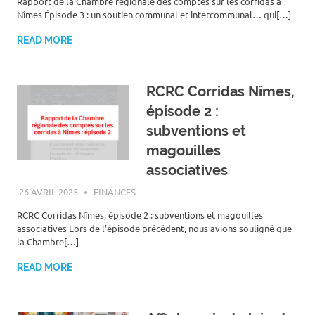
Rapport de la Chambre régionale des comptes sur les corridas à
Nîmes Épisode 3 : un soutien communal et intercommunal… qui[…]
READ MORE
RCRC Corridas Nîmes,
épisode 2 :
subventions et
magouilles
associatives
26 AVRIL 2025
ROGER LAHANA
FINANCES
RCRC Corridas Nîmes, épisode 2 : subventions et magouilles
associatives Lors de l’épisode précédent, nous avions souligné que
la Chambre[…]
READ MORE