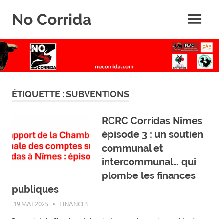
Skip
No Corrida
to
content
Abolition
de
la
corrida
ÉTIQUETTE :
SUBVENTIONS
RCRC Corridas Nîmes
épisode 3 : un soutien
communal et
intercommunal… qui
plombe les finances
publiques
19 MAI 2025
ROGER LAHANA
FINANCES