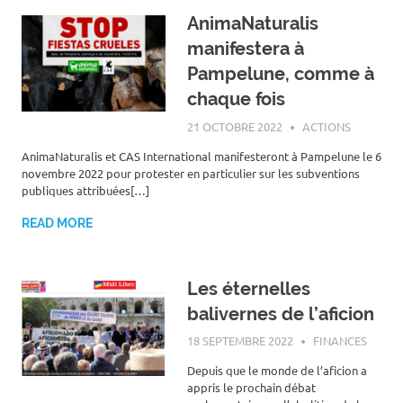
AnimaNaturalis
manifestera à
Pampelune, comme à
chaque fois
21 OCTOBRE 2022
ROGER LAHANA
ACTIONS
AnimaNaturalis et CAS International manifesteront à Pampelune le 6
novembre 2022 pour protester en particulier sur les subventions
publiques attribuées[…]
READ MORE
Les éternelles
balivernes de l’aficion
18 SEPTEMBRE 2022
ROGER LAHANA
FINANCES
Depuis que le monde de l’aficion a
appris le prochain débat