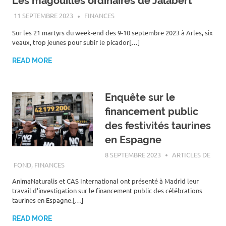
Les magouilles ordinaires de Jalabert
11 SEPTEMBRE 2023
ROGER LAHANA
FINANCES
Sur les 21 martyrs du week-end des 9-10 septembre 2023 à Arles, six
veaux, trop jeunes pour subir le picador[…]
READ MORE
Enquête sur le
financement public
des festivités taurines
en Espagne
8 SEPTEMBRE 2023
ROGER LAHANA
ARTICLES DE
FOND
,
FINANCES
AnimaNaturalis et CAS International ont présenté à Madrid leur
travail d’investigation sur le financement public des célébrations
taurines en Espagne.[…]
READ MORE