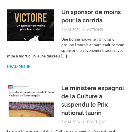
Un sponsor de moins
pour la corrida
4 MAI 2024
ROGER LAHANA
ACTIONS
Une bonne nouvelle ! Un grand
groupe français apparaissait comme
sponsor d’un évènement taurin avec
mise à mort d’un jeune taureau.[…]
READ MORE
Le ministère espagnol
de la Culture a
suspendu le Prix
national taurin
3 MAI 2024
ROGER LAHANA
POLITIQUE
Le ministère espagnol de la Culture a suspendu le Prix national