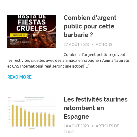
Combien d’argent
public pour cette
barbarie ?
27 AOÛT 2023
ROGER LAHANA
ACTIONS
Combien d’argent public reçoivent
les festivités cruelles avec des animaux en Espagne ? AnimaNaturalis
et CAS International réaliseront une action[…]
READ MORE
Les festivités taurines
retombent en
Espagne
14 AOÛT 2023
ROGER LAHANA
ARTICLES DE
FOND