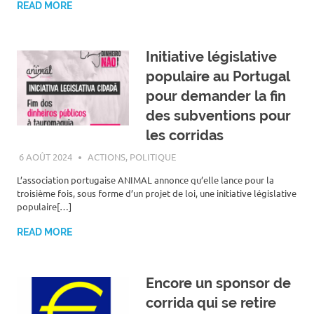
READ MORE
Initiative législative
populaire au Portugal
pour demander la fin
des subventions pour
les corridas
6 AOÛT 2024
ROGER LAHANA
ACTIONS
,
POLITIQUE
L’association portugaise ANIMAL annonce qu’elle lance pour la
troisième fois, sous forme d’un projet de loi, une initiative législative
populaire[…]
READ MORE
Encore un sponsor de
corrida qui se retire