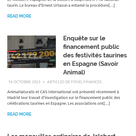
taurin. Le bureau d’Ernest Urtasun a entamé la procédure[…]
READ MORE
Enquête sur le
financement public
des festivités taurines
en Espagne (Savoir
Animal)
16 OCTOBRE 2023
ROGER LAHANA
ARTICLES DE FOND
,
FINANCES
AnimaNaturalis et CAS International ont présenté récemment à
Madrid leur travail d’investigation sur le financement public des
célébrations taurines en Espagne. Les associations ont[…]
READ MORE