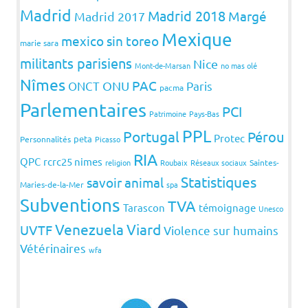
Madrid
Madrid 2018
Margé
Madrid 2017
Mexique
mexico sin toreo
marie sara
militants parisiens
Nice
Mont-de-Marsan
no mas olé
Nîmes
PAC
ONCT
ONU
Paris
pacma
Parlementaires
PCI
Patrimoine
Pays-Bas
PPL
Portugal
Pérou
Protec
peta
Personnalités
Picasso
RIA
QPC
rcrc25 nimes
religion
Roubaix
Réseaux sociaux
Saintes-
Statistiques
savoir animal
Maries-de-la-Mer
spa
Subventions
TVA
Tarascon
témoignage
Unesco
Venezuela
Viard
UVTF
Violence sur humains
Vétérinaires
wfa