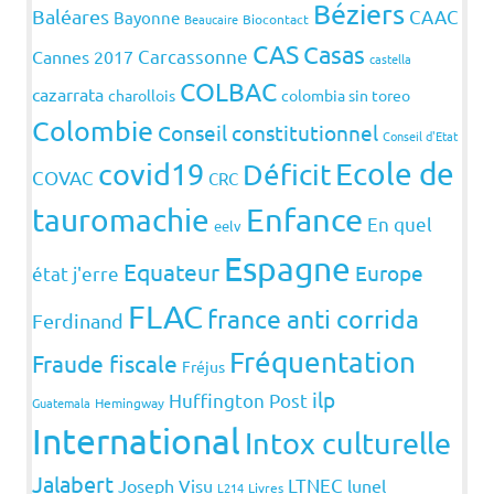
Béziers
Baléares
CAAC
Bayonne
Beaucaire
Biocontact
CAS
Casas
Carcassonne
Cannes 2017
castella
COLBAC
cazarrata
charollois
colombia sin toreo
Colombie
Conseil constitutionnel
Conseil d'Etat
covid19
Ecole de
Déficit
COVAC
CRC
Enfance
tauromachie
En quel
eelv
Espagne
Equateur
Europe
état j'erre
FLAC
france anti corrida
Ferdinand
Fréquentation
Fraude fiscale
Fréjus
ilp
Huffington Post
Guatemala
Hemingway
International
Intox culturelle
Jalabert
LTNEC
Joseph Visu
lunel
L214
Livres