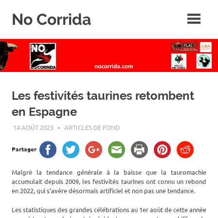
Skip
No Corrida
to
content
Abolition
de
la
corrida
Les festivités taurines retombent
en Espagne
14 AOÛT 2023
ROGER LAHANA
ARTICLES DE FOND
Partager
Malgré la tendance générale à la baisse que la tauromachie
accumulait depuis 2009, les festivités taurines ont connu un rebond
en 2022, qui s’avère désormais artificiel et non pas une tendance.
Les statistiques des grandes célébrations au 1er août de cette année