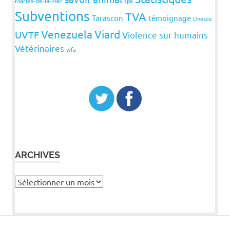
Maries-de-la-Mer
spa
Subventions
TVA
Tarascon
témoignage
Unesco
Venezuela
Viard
UVTF
Violence sur humains
Vétérinaires
wfa
ARCHIVES
Archives