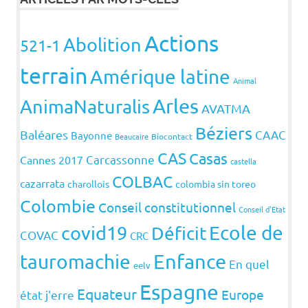
Actions
Abolition
521-1
terrain
Amérique latine
Animal
Arles
AnimaNaturalis
AVATMA
Béziers
Baléares
CAAC
Bayonne
Beaucaire
Biocontact
CAS
Casas
Carcassonne
Cannes 2017
castella
COLBAC
cazarrata
charollois
colombia sin toreo
Colombie
Conseil constitutionnel
Conseil d'Etat
covid19
Ecole de
Déficit
COVAC
CRC
Enfance
tauromachie
En quel
eelv
Espagne
Equateur
Europe
état j'erre