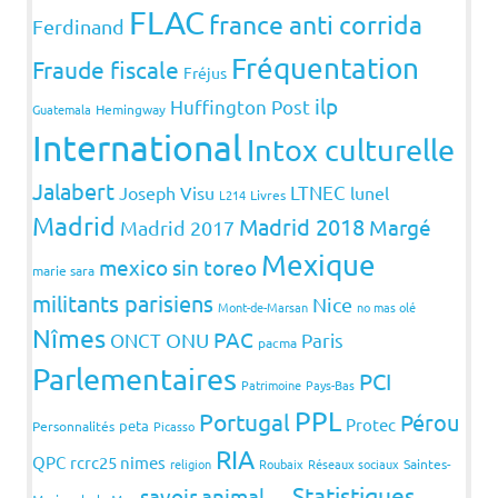
FLAC
france anti corrida
Ferdinand
Fréquentation
Fraude fiscale
Fréjus
ilp
Huffington Post
Guatemala
Hemingway
International
Intox culturelle
Jalabert
LTNEC
Joseph Visu
lunel
L214
Livres
Madrid
Madrid 2018
Margé
Madrid 2017
Mexique
mexico sin toreo
marie sara
militants parisiens
Nice
Mont-de-Marsan
no mas olé
Nîmes
PAC
ONCT
ONU
Paris
pacma
Parlementaires
PCI
Patrimoine
Pays-Bas
PPL
Portugal
Pérou
Protec
peta
Personnalités
Picasso
RIA
QPC
rcrc25 nimes
religion
Roubaix
Réseaux sociaux
Saintes-
Statistiques
savoir animal