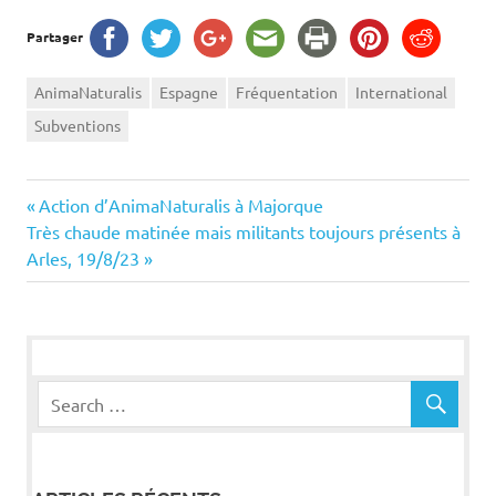
Partager
AnimaNaturalis
Espagne
Fréquentation
International
Subventions
Navigation
Previous
Action d’AnimaNaturalis à Majorque
Next
Post:
Très chaude matinée mais militants toujours présents à
de
Post:
Arles, 19/8/23
l’article