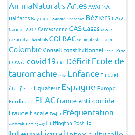
Arles
AnimaNaturalis
AVATMA
Béziers
Baléares
CAAC
Bayonne
Beaucaire
Biocontact
CAS
Casas
Carcassonne
Cannes 2017
castella
COLBAC
cazarrata
charollois
colombia sin toreo
Colombie
Conseil constitutionnel
Conseil d'Etat
covid19
Ecole de
Déficit
COVAC
CRC
Enfance
tauromachie
En quel
eelv
Espagne
Equateur
Europe
état j'erre
FLAC
france anti corrida
Ferdinand
Fréquentation
Fraude fiscale
Fréjus
ilp
Huffington Post
Guatemala
Hemingway
International
Intox culturelle