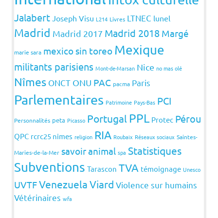
Jalabert
LTNEC
Joseph Visu
lunel
L214
Livres
Madrid
Madrid 2018
Margé
Madrid 2017
Mexique
mexico sin toreo
marie sara
militants parisiens
Nice
Mont-de-Marsan
no mas olé
Nîmes
PAC
ONCT
ONU
Paris
pacma
Parlementaires
PCI
Patrimoine
Pays-Bas
PPL
Portugal
Pérou
Protec
peta
Personnalités
Picasso
RIA
QPC
rcrc25 nimes
religion
Roubaix
Réseaux sociaux
Saintes-
Statistiques
savoir animal
Maries-de-la-Mer
spa
Subventions
TVA
Tarascon
témoignage
Unesco
Venezuela
Viard
UVTF
Violence sur humains
Vétérinaires
wfa