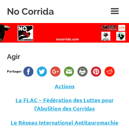
Skip
No Corrida
to
content
Abolition
de
la
corrida
Agir
Partager
Actions
La FLAC – Fédération des Luttes pour
l’Abolition des Corridas
Le Réseau International Antitauromachie