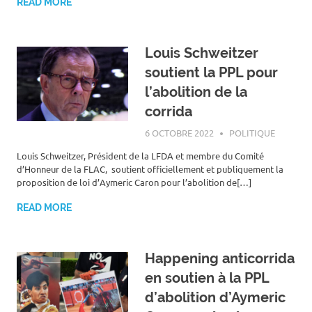
READ MORE
Louis Schweitzer
soutient la PPL pour
l’abolition de la
corrida
6 OCTOBRE 2022
ROGER LAHANA
POLITIQUE
Louis Schweitzer, Président de la LFDA et membre du Comité
d’Honneur de la FLAC, soutient officiellement et publiquement la
proposition de loi d’Aymeric Caron pour l’abolition de[…]
READ MORE
Happening anticorrida
en soutien à la PPL
d’abolition d’Aymeric