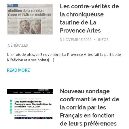
Les contre-vérités de
la chroniqueuse
taurine de La
Provence Arles
3 NOVEMBRE 2022
ROGER LAHANA
INFOS
GÉNÉRALES
Une fois de plus, ce 3 novembre, La Provence Arles fait la part belle
à l’aficion et à ses points[…]
READ MORE
Nouveau sondage
confirmant le rejet de
la corrida par les
Français en fonction
de leurs préférences