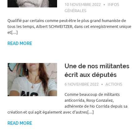
10 NOVEMBRE 2022
ROGER LAHANA
INFOS
GÉNÉRALES
Qualifié par certains comme peut-être le plus grand humaniste de
tous les temps, Albert SCHWEITZER, dans cet enregistrement unique
et[…]
READ MORE
Une de nos militantes
écrit aux députés
6 NOVEMBRE 2022
ROGER LAHANA
ACTIONS
Comme beaucoup de militants
anticorrida, Rosy Gonzalez,
adhérente de No Corrida depuis sa
création et qui agit également avec d’autres[…]
READ MORE