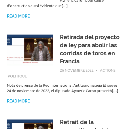
Aymeric Caron pour cause
d’obstruction aussi évidente que[…]
READ MORE
Retirada del proyecto
de ley para abolir las
corridas de toros en
Francia
26 NOVEMBRE 2022
ROGER LAHANA
ACTIONS
,
POLITIQUE
Nota de prensa de la Red Internacional Antitauromaquia El jueves
24 de noviembre de 2022, el diputado Aymeric Caron presentó[…]
READ MORE
Retrait de la