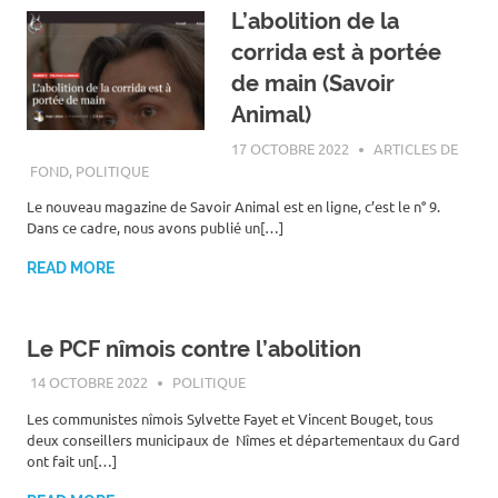
L’abolition de la
corrida est à portée
de main (Savoir
Animal)
17 OCTOBRE 2022
ROGER LAHANA
ARTICLES DE
FOND
,
POLITIQUE
Le nouveau magazine de Savoir Animal est en ligne, c’est le n° 9.
Dans ce cadre, nous avons publié un[…]
READ MORE
Le PCF nîmois contre l’abolition
14 OCTOBRE 2022
ROGER LAHANA
POLITIQUE
‌Les communistes nîmois Sylvette Fayet et Vincent Bouget, tous
deux conseillers municipaux de Nîmes et départementaux du Gard
ont fait un[…]