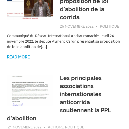
proposition de loi
d’abolition de la
corrida
26 NOVEMBRE 2022
ROGER LAHANA
POLITIQUE
Communiqué du Réseau International Antitauromachie Jeudi 24
novembre 2022, le député Aymeric Caron présentait sa proposition
de loi d’abolition de[…]
READ MORE
Les principales
associations
internationales
anticorrida
soutiennent la PPL
d’abolition
21 NOVEMBRE 2022
ROGER LAHANA
ACTIONS
,
POLITIQUE