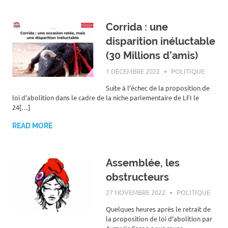
Corrida : une
disparition inéluctable
(30 Millions d’amis)
1 DÉCEMBRE 2022
ROGER LAHANA
POLITIQUE
Suite à l’échec de la proposition de
loi d’abolition dans le cadre de la niche parlementaire de LFI le
24[…]
READ MORE
Assemblée, les
obstructeurs
27 NOVEMBRE 2022
ROGER LAHANA
POLITIQUE
Quelques heures après le retrait de
la proposition de loi d’abolition par