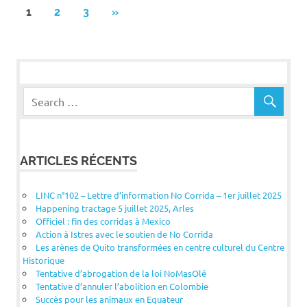
Pagination
NEXT
1
2
3
»
POSTS
des
publications
ARTICLES RÉCENTS
LINC n°102 – Lettre d’information No Corrida – 1er juillet 2025
Happening tractage 5 juillet 2025, Arles
Officiel : fin des corridas à Mexico
Action à Istres avec le soutien de No Corrida
Les arènes de Quito transformées en centre culturel du Centre
Historique
Tentative d’abrogation de la loi NoMasOlé
Tentative d’annuler l’abolition en Colombie
Succès pour les animaux en Equateur