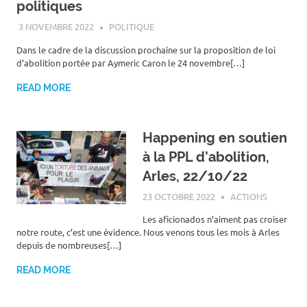
politiques
3 NOVEMBRE 2022
ROGER LAHANA
POLITIQUE
Dans le cadre de la discussion prochaine sur la proposition de loi
d’abolition portée par Aymeric Caron le 24 novembre[…]
READ MORE
Happening en soutien
à la PPL d’abolition,
Arles, 22/10/22
23 OCTOBRE 2022
ROGER LAHANA
ACTIONS
Les aficionados n’aiment pas croiser
notre route, c’est une évidence. Nous venons tous les mois à Arles
depuis de nombreuses[…]
READ MORE