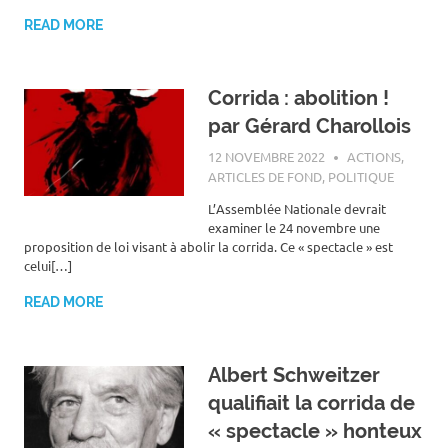
READ MORE
Corrida : abolition !
par Gérard Charollois
12 NOVEMBRE 2022
ROGER LAHANA
ACTIONS
,
ARTICLES DE FOND
,
POLITIQUE
L’Assemblée Nationale devrait
examiner le 24 novembre une
proposition de loi visant à abolir la corrida. Ce « spectacle » est
celui[…]
READ MORE
Albert Schweitzer
qualifiait la corrida de
« spectacle » honteux