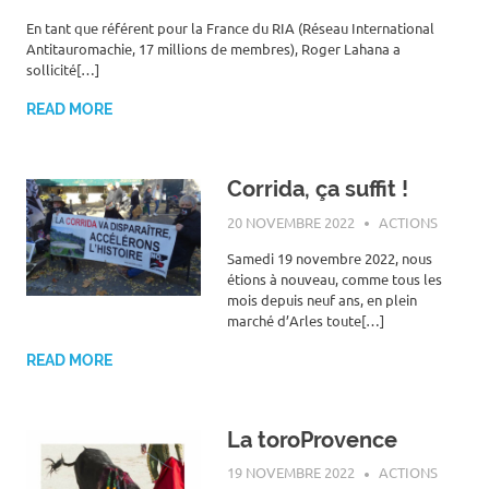
En tant que référent pour la France du RIA (Réseau International
Antitauromachie, 17 millions de membres), Roger Lahana a
sollicité[…]
READ MORE
Corrida, ça suffit !
20 NOVEMBRE 2022
ROGER LAHANA
ACTIONS
Samedi 19 novembre 2022, nous
étions à nouveau, comme tous les
mois depuis neuf ans, en plein
marché d’Arles toute[…]
READ MORE
La toroProvence
19 NOVEMBRE 2022
ROGER LAHANA
ACTIONS