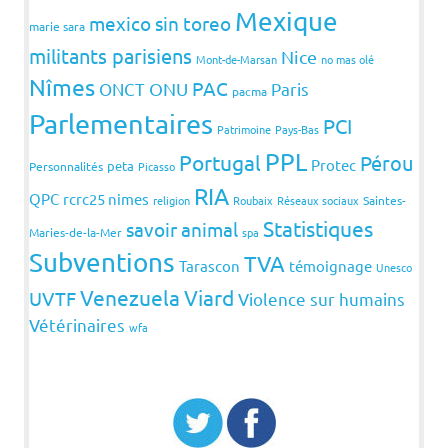
Mexique
mexico sin toreo
marie sara
militants parisiens
Nice
Mont-de-Marsan
no mas olé
Nîmes
PAC
ONCT
ONU
Paris
pacma
Parlementaires
PCI
Patrimoine
Pays-Bas
PPL
Portugal
Pérou
Protec
peta
Personnalités
Picasso
RIA
QPC
rcrc25 nimes
religion
Roubaix
Réseaux sociaux
Saintes-
Statistiques
savoir animal
Maries-de-la-Mer
spa
Subventions
TVA
Tarascon
témoignage
Unesco
Venezuela
Viard
UVTF
Violence sur humains
Vétérinaires
wfa