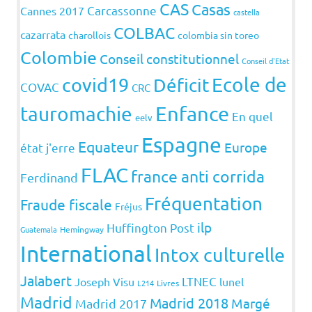
CAS
Casas
Carcassonne
Cannes 2017
castella
COLBAC
cazarrata
charollois
colombia sin toreo
Colombie
Conseil constitutionnel
Conseil d'Etat
covid19
Ecole de
Déficit
COVAC
CRC
Enfance
tauromachie
En quel
eelv
Espagne
Equateur
Europe
état j'erre
FLAC
france anti corrida
Ferdinand
Fréquentation
Fraude fiscale
Fréjus
ilp
Huffington Post
Guatemala
Hemingway
International
Intox culturelle
Jalabert
LTNEC
Joseph Visu
lunel
L214
Livres
Madrid
Madrid 2018
Margé
Madrid 2017