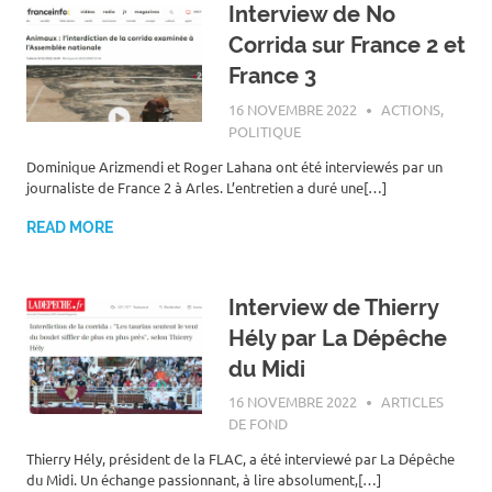
Interview de No
Corrida sur France 2 et
France 3
16 NOVEMBRE 2022
ROGER LAHANA
ACTIONS
,
POLITIQUE
Dominique Arizmendi et Roger Lahana ont été interviewés par un
journaliste de France 2 à Arles. L’entretien a duré une[…]
READ MORE
Interview de Thierry
Hély par La Dépêche
du Midi
16 NOVEMBRE 2022
ROGER LAHANA
ARTICLES
DE FOND
Thierry Hély, président de la FLAC, a été interviewé par La Dépêche
du Midi. Un échange passionnant, à lire absolument,[…]