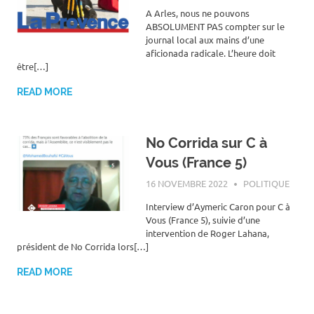
A Arles, nous ne pouvons
ABSOLUMENT PAS compter sur le
journal local aux mains d’une
aficionada radicale. L’heure doit
être[…]
READ MORE
No Corrida sur C à
Vous (France 5)
16 NOVEMBRE 2022
ROGER LAHANA
POLITIQUE
Interview d’Aymeric Caron pour C à
Vous (France 5), suivie d’une
intervention de Roger Lahana,
président de No Corrida lors[…]
READ MORE