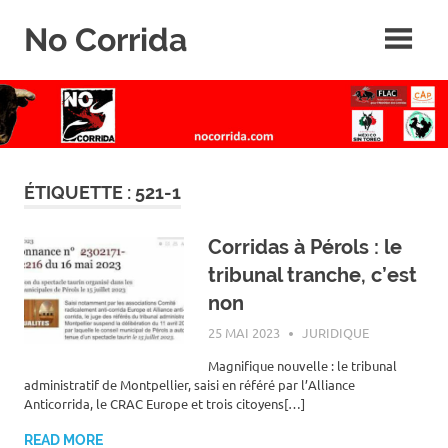
Skip
No Corrida
to
content
Abolition
de
la
corrida
ÉTIQUETTE :
521-1
Corridas à Pérols : le
tribunal tranche, c’est
non
25 MAI 2023
ROGER LAHANA
JURIDIQUE
Magnifique nouvelle : le tribunal
administratif de Montpellier, saisi en référé par l’Alliance
Anticorrida, le CRAC Europe et trois citoyens[…]
READ MORE