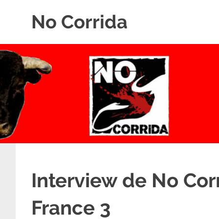
Skip
No Corrida
to
content
Abolition
de
la
corrida
Interview de No Corr
France 3