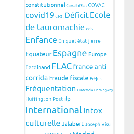
constitutionnel
COVAC
Conseil d'Etat
covid19
Ecole
Déficit
CRC
de tauromachie
eelv
Enfance
En quel état j'erre
Espagne
Equateur
Europe
FLAC
france anti
Ferdinand
corrida
Fraude fiscale
Fréjus
Fréquentation
Guatemala
Hemingway
ilp
Huffington Post
International
Intox
culturelle
Jalabert
Joseph Visu
Madrid