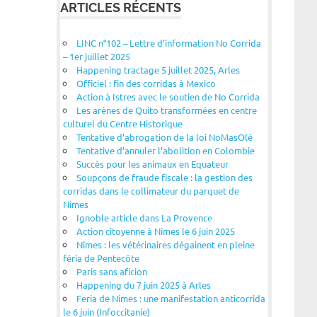
ARTICLES RÉCENTS
LINC n°102 – Lettre d’information No Corrida
– 1er juillet 2025
Happening tractage 5 juillet 2025, Arles
Officiel : fin des corridas à Mexico
Action à Istres avec le soutien de No Corrida
Les arènes de Quito transformées en centre
culturel du Centre Historique
Tentative d’abrogation de la loi NoMasOlé
Tentative d’annuler l’abolition en Colombie
Succès pour les animaux en Equateur
Soupçons de fraude fiscale : la gestion des
corridas dans le collimateur du parquet de
Nîmes
Ignoble article dans La Provence
Action citoyenne à Nîmes le 6 juin 2025
Nîmes : les vétérinaires dégainent en pleine
féria de Pentecôte
Paris sans aficion
Happening du 7 juin 2025 à Arles
Feria de Nîmes : une manifestation anticorrida
le 6 juin (Infoccitanie)