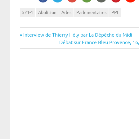
521-1
Abolition
Arles
Parlementaires
PPL
Navigation
Previous
Interview de Thierry Hély par La Dépêche du Midi
Post:
Next
Débat sur France Bleu Provence, 16
de
Post:
l’article