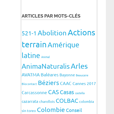
ARTICLES PAR MOTS-CLÉS
Actions
Abolition
521-1
terrain
Amérique
latine
Animal
Arles
AnimaNaturalis
AVATMA
Baléares
Bayonne
Beaucaire
Béziers
CAAC
Cannes 2017
Biocontact
CAS
Casas
Carcassonne
castella
COLBAC
cazarrata
charollois
colombia
Colombie
Conseil
sin toreo