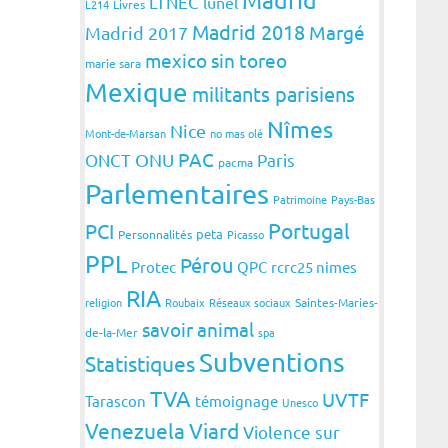
LTNEC
lunel
L214
Livres
Madrid 2018
Margé
Madrid 2017
mexico sin toreo
marie sara
Mexique
militants parisiens
Nîmes
Nice
Mont-de-Marsan
no mas olé
PAC
ONCT
ONU
Paris
pacma
Parlementaires
Patrimoine
Pays-Bas
Portugal
PCI
peta
Personnalités
Picasso
PPL
Pérou
Protec
QPC
rcrc25 nimes
RIA
religion
Roubaix
Réseaux sociaux
Saintes-Maries-
savoir animal
de-la-Mer
spa
Subventions
Statistiques
TVA
UVTF
Tarascon
témoignage
Unesco
Venezuela
Viard
Violence sur