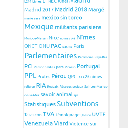
LTNEC
lunel
L214
Livres
Madrid 2018
Margé
Madrid 2017
mexico sin toreo
marie sara
Mexique
militants parisiens
Nîmes
Nice
Mont-de-Marsan
no mas olé
PAC
ONCT
ONU
Paris
pacma
Parlementaires
Patrimoine
Pays-Bas
Portugal
PCI
peta
Personnalités
Picasso
PPL
Pérou
Protec
QPC
rcrc25 nimes
RIA
religion
Roubaix
Réseaux sociaux
Saintes-Maries-
savoir animal
de-la-Mer
spa
Subventions
Statistiques
TVA
UVTF
Tarascon
témoignage
Unesco
Venezuela
Viard
Violence sur