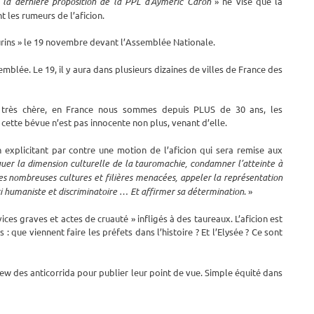
«
la dernière proposition de la PPL d’Aymeric Caron
» ne vise que la
 les rumeurs de l’aficion.
urins » le 19 novembre devant l’Assemblée Nationale.
emblée. Le 19, il y aura dans plusieurs dizaines de villes de France des
on très chère, en France nous sommes depuis PLUS de 30 ans, les
cette bévue n’est pas innocente non plus, venant d’elle.
n explicitant par contre une motion de l’aficion qui sera remise aux
uer la dimension culturelle de la tauromachie, condamner l’atteinte à
s nombreuses cultures et filières menacées, appeler la représentation
nti humaniste et discriminatoire … Et affirmer sa détermination
. »
ices graves et actes de cruauté » infligés à des taureaux. L’aficion est
 : que viennent faire les préfets dans l’histoire ? Et l’Elysée ? Ce sont
ew des anticorrida pour publier leur point de vue. Simple équité dans