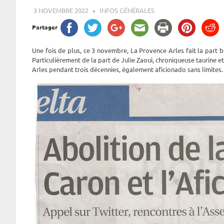
3 NOVEMBRE 2022
ROGER LAHANA
INFOS GÉNÉRALES
Partager
Une fois de plus, ce 3 novembre, La Provence Arles fait la part be
Particulièrement de la part de Julie Zaoui, chroniqueuse taurine 
Arles pendant trois décennies, également aficionado sans limites.