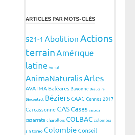
ARTICLES PAR MOTS-CLÉS
Actions
Abolition
521-1
terrain
Amérique
latine
Animal
Arles
AnimaNaturalis
AVATMA
Baléares
Bayonne
Beaucaire
Béziers
CAAC
Cannes 2017
Biocontact
CAS
Casas
Carcassonne
castella
COLBAC
cazarrata
charollois
colombia
Colombie
Conseil
sin toreo