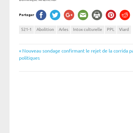
Partager
521-1
Abolition
Arles
Intox culturelle
PPL
Viard
Navigation
Previous
Nouveau sondage confirmant le rejet de la corrida pa
Post:
politiques
de
l’article