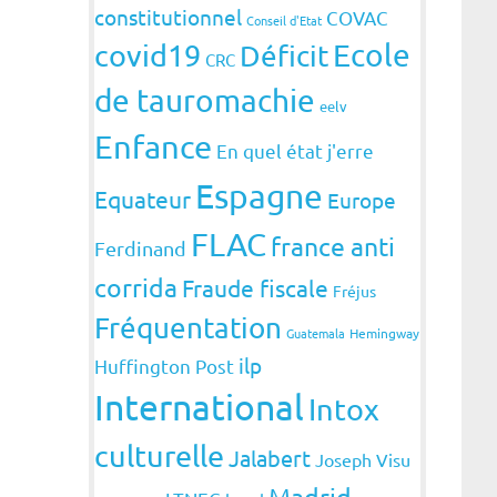
constitutionnel
COVAC
Conseil d'Etat
covid19
Ecole
Déficit
CRC
de tauromachie
eelv
Enfance
En quel état j'erre
Espagne
Equateur
Europe
FLAC
france anti
Ferdinand
corrida
Fraude fiscale
Fréjus
Fréquentation
Guatemala
Hemingway
ilp
Huffington Post
International
Intox
culturelle
Jalabert
Joseph Visu
Madrid