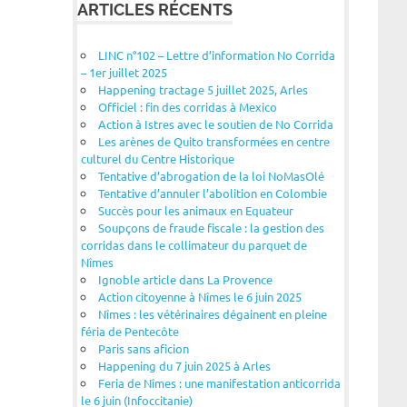
ARTICLES RÉCENTS
LINC n°102 – Lettre d’information No Corrida
– 1er juillet 2025
Happening tractage 5 juillet 2025, Arles
Officiel : fin des corridas à Mexico
Action à Istres avec le soutien de No Corrida
Les arènes de Quito transformées en centre
culturel du Centre Historique
Tentative d’abrogation de la loi NoMasOlé
Tentative d’annuler l’abolition en Colombie
Succès pour les animaux en Equateur
Soupçons de fraude fiscale : la gestion des
corridas dans le collimateur du parquet de
Nîmes
Ignoble article dans La Provence
Action citoyenne à Nîmes le 6 juin 2025
Nîmes : les vétérinaires dégainent en pleine
féria de Pentecôte
Paris sans aficion
Happening du 7 juin 2025 à Arles
Feria de Nîmes : une manifestation anticorrida
le 6 juin (Infoccitanie)