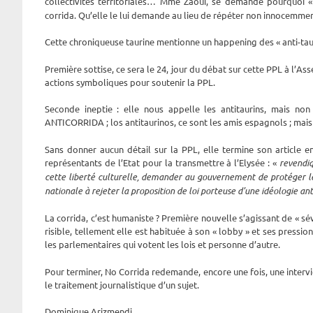
collectivités territoriales… Mme Zaoui, se demande pourquoi 
corrida. Qu’elle le lui demande au lieu de répéter non innocemment
Cette chroniqueuse taurine mentionne un happening des « anti-ta
Première sottise, ce sera le 24, jour du débat sur cette PPL à l’Ass
actions symboliques pour soutenir la PPL.
Seconde ineptie : elle nous appelle les antitaurins, mais n
ANTICORRIDA ; los antitaurinos, ce sont les amis espagnols ; mais 
Sans donner aucun détail sur la PPL, elle termine son article e
représentants de l’Etat pour la transmettre à l’Elysée : «
revendiq
cette liberté culturelle, demander au gouvernement de protéger le
nationale à rejeter la proposition de loi porteuse d’une idéologie a
La corrida, c’est humaniste ? Première nouvelle s’agissant de « sév
risible, tellement elle est habituée à son « lobby » et ses pressions
les parlementaires qui votent les lois et personne d’autre.
Pour terminer, No Corrida redemande, encore une fois, une intervi
le traitement journalistique d’un sujet.
Dominique Arizmendi