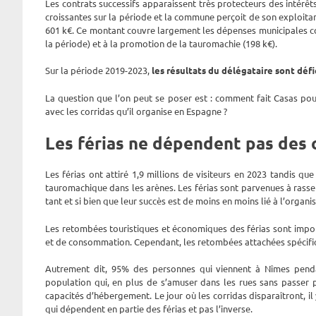
Les contrats successifs apparaissent très protecteurs des intérêt
croissantes sur la période et la commune perçoit de son exploitan
601 k€. Ce montant couvre largement les dépenses municipales co
la période) et à la promotion de la tauromachie (198 k€).
Sur la période 2019-2023,
les résultats du délégataire sont défi
La question que l’on peut se poser est : comment fait Casas pour 
avec les corridas qu’il organise en Espagne ?
Les férias ne dépendent pas des 
Les férias ont attiré 1,9 millions de visiteurs en 2023 tandis 
tauromachique dans les arènes. Les férias sont parvenues à rassem
tant et si bien que leur succès est de moins en moins lié à l’organis
Les retombées touristiques et économiques des férias sont impor
et de consommation. Cependant, les retombées attachées spécifiq
Autrement dit, 95% des personnes qui viennent à Nîmes pendant
population qui, en plus de s’amuser dans les rues sans passer p
capacités d’hébergement. Le jour où les corridas disparaîtront, i
qui dépendent en partie des férias et pas l’inverse.