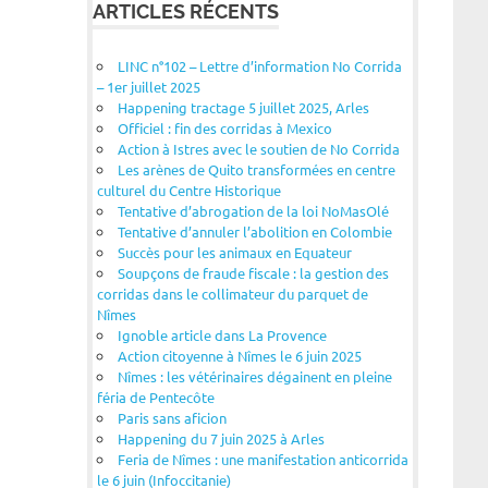
ARTICLES RÉCENTS
LINC n°102 – Lettre d’information No Corrida
– 1er juillet 2025
Happening tractage 5 juillet 2025, Arles
Officiel : fin des corridas à Mexico
Action à Istres avec le soutien de No Corrida
Les arènes de Quito transformées en centre
culturel du Centre Historique
Tentative d’abrogation de la loi NoMasOlé
Tentative d’annuler l’abolition en Colombie
Succès pour les animaux en Equateur
Soupçons de fraude fiscale : la gestion des
corridas dans le collimateur du parquet de
Nîmes
Ignoble article dans La Provence
Action citoyenne à Nîmes le 6 juin 2025
Nîmes : les vétérinaires dégainent en pleine
féria de Pentecôte
Paris sans aficion
Happening du 7 juin 2025 à Arles
Feria de Nîmes : une manifestation anticorrida
le 6 juin (Infoccitanie)