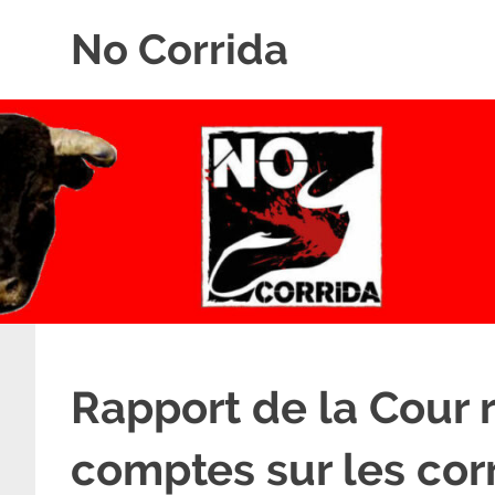
Skip
No Corrida
to
content
Abolition
de
la
corrida
Rapport de la Cour 
comptes sur les cor