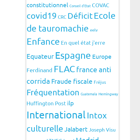
constitutionnel
COVAC
Conseil d'Etat
covid19
Ecole
Déficit
CRC
de tauromachie
eelv
Enfance
En quel état j'erre
Espagne
Equateur
Europe
FLAC
france anti
Ferdinand
corrida
Fraude fiscale
Fréjus
Fréquentation
Guatemala
Hemingway
ilp
Huffington Post
International
Intox
culturelle
Jalabert
Joseph Visu
Madrid