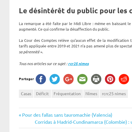
Le désintérêt du public pour les 
La remarque a été faite par le Midi Libre : même en baissant le
augmenté. Ce qui confirme la désaffection du public.
La Cour des Comptes relève qu’aucun effet de la modification ta
tarifs appliquée entre 2019 et 2021 n’a pas amené plus de specta
sa pérennité
».
Tous nos articles sur ce sujet :
rcr25 nimes
Partager
Casas
Déficit
Fréquentation
Nîmes
rcrc25 nimes
Navigation
Previous
Pour des fallas sans tauromachie (Valencia)
Post:
Next
Corridas à Madrid-Cundinamarca (Colombie) : un
de
Post: