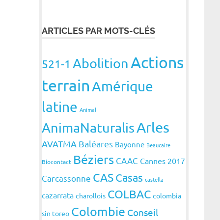
ARTICLES PAR MOTS-CLÉS
Actions
Abolition
521-1
terrain
Amérique
latine
Animal
Arles
AnimaNaturalis
AVATMA
Baléares
Bayonne
Beaucaire
Béziers
CAAC
Cannes 2017
Biocontact
CAS
Casas
Carcassonne
castella
COLBAC
cazarrata
charollois
colombia
Colombie
Conseil
sin toreo