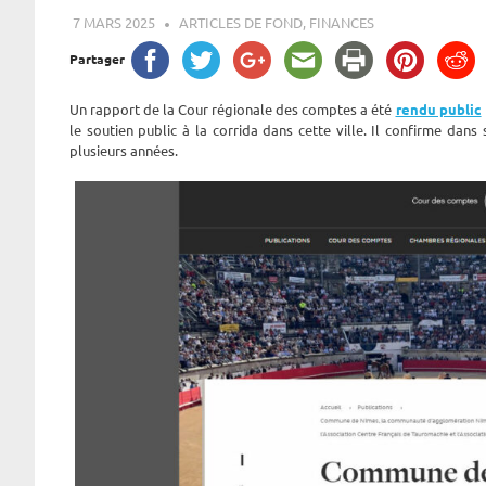
7 MARS 2025
ROGER LAHANA
ARTICLES DE FOND
,
FINANCES
Partager
Un rapport de la Cour régionale des comptes a été
rendu public
le soutien public à la corrida dans cette ville. Il confirme da
plusieurs années.