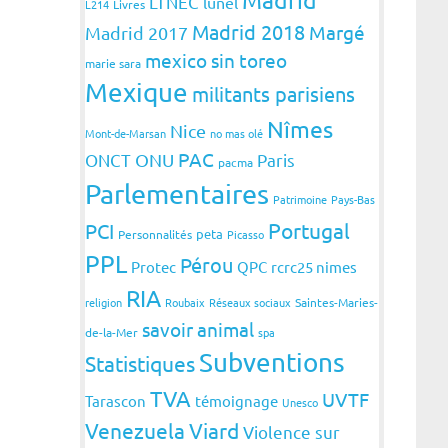
LTNEC
lunel
L214
Livres
Madrid 2018
Margé
Madrid 2017
mexico sin toreo
marie sara
Mexique
militants parisiens
Nîmes
Nice
Mont-de-Marsan
no mas olé
PAC
ONCT
ONU
Paris
pacma
Parlementaires
Patrimoine
Pays-Bas
Portugal
PCI
peta
Personnalités
Picasso
PPL
Pérou
Protec
QPC
rcrc25 nimes
RIA
religion
Roubaix
Réseaux sociaux
Saintes-Maries-
savoir animal
de-la-Mer
spa
Subventions
Statistiques
TVA
UVTF
Tarascon
témoignage
Unesco
Venezuela
Viard
Violence sur