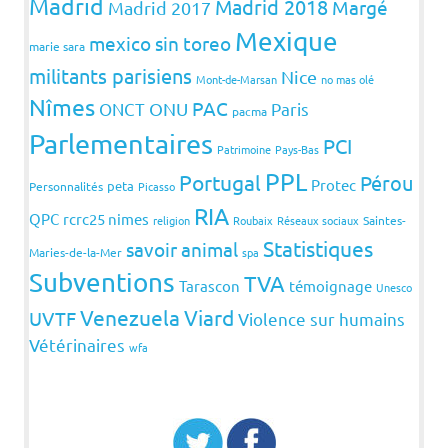
Madrid
Madrid 2018
Margé
Madrid 2017
Mexique
mexico sin toreo
marie sara
militants parisiens
Nice
Mont-de-Marsan
no mas olé
Nîmes
PAC
ONCT
ONU
Paris
pacma
Parlementaires
PCI
Patrimoine
Pays-Bas
PPL
Portugal
Pérou
Protec
peta
Personnalités
Picasso
RIA
QPC
rcrc25 nimes
religion
Roubaix
Réseaux sociaux
Saintes-
Statistiques
savoir animal
Maries-de-la-Mer
spa
Subventions
TVA
Tarascon
témoignage
Unesco
Venezuela
Viard
UVTF
Violence sur humains
Vétérinaires
wfa