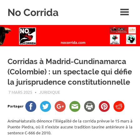
Skip
No Corrida
to
content
Abolition
de
la
corrida
Corridas à Madrid-Cundinamarca
(Colombie) : un spectacle qui défie
la jurisprudence constitutionnelle
7 MARS 2025
ROGER LAHANA
JURIDIQUE
Partager
AnimaNaturalis dénonce l’illégalité de la corrida prévue le 15 mars à
Puente Piedra, où il n’existe aucune tradition taurine antérieure à la
sentence C-666 de 2010.