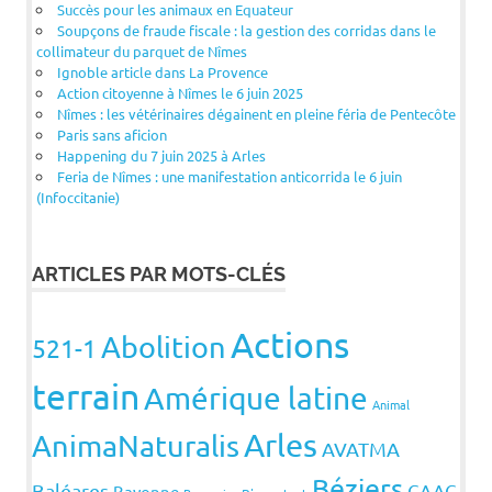
Succès pour les animaux en Equateur
Soupçons de fraude fiscale : la gestion des corridas dans le
collimateur du parquet de Nîmes
Ignoble article dans La Provence
Action citoyenne à Nîmes le 6 juin 2025
Nîmes : les vétérinaires dégainent en pleine féria de Pentecôte
Paris sans aficion
Happening du 7 juin 2025 à Arles
Feria de Nîmes : une manifestation anticorrida le 6 juin
(Infoccitanie)
ARTICLES PAR MOTS-CLÉS
Actions
Abolition
521-1
terrain
Amérique latine
Animal
Arles
AnimaNaturalis
AVATMA
Béziers
Baléares
CAAC
Bayonne