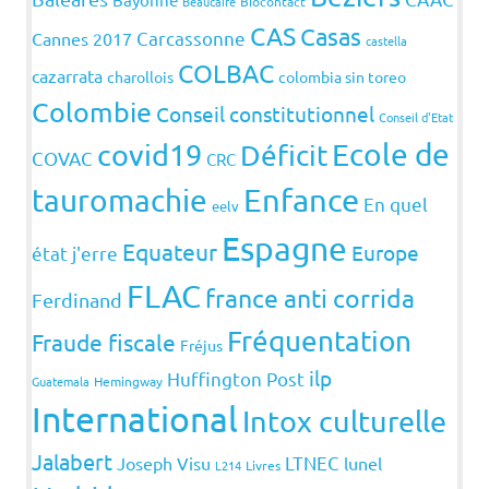
Beaucaire
Biocontact
CAS
Casas
Carcassonne
Cannes 2017
castella
COLBAC
cazarrata
charollois
colombia sin toreo
Colombie
Conseil constitutionnel
Conseil d'Etat
covid19
Ecole de
Déficit
COVAC
CRC
Enfance
tauromachie
En quel
eelv
Espagne
Equateur
Europe
état j'erre
FLAC
france anti corrida
Ferdinand
Fréquentation
Fraude fiscale
Fréjus
ilp
Huffington Post
Guatemala
Hemingway
International
Intox culturelle
Jalabert
LTNEC
Joseph Visu
lunel
L214
Livres