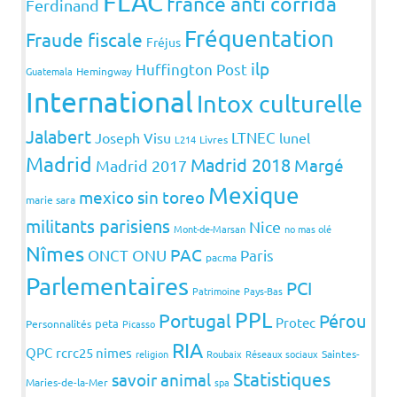
FLAC
france anti corrida
Ferdinand
Fréquentation
Fraude fiscale
Fréjus
ilp
Huffington Post
Guatemala
Hemingway
International
Intox culturelle
Jalabert
LTNEC
Joseph Visu
lunel
L214
Livres
Madrid
Madrid 2018
Margé
Madrid 2017
Mexique
mexico sin toreo
marie sara
militants parisiens
Nice
Mont-de-Marsan
no mas olé
Nîmes
PAC
ONCT
ONU
Paris
pacma
Parlementaires
PCI
Patrimoine
Pays-Bas
PPL
Portugal
Pérou
Protec
peta
Personnalités
Picasso
RIA
QPC
rcrc25 nimes
religion
Roubaix
Réseaux sociaux
Saintes-
Statistiques
savoir animal
Maries-de-la-Mer
spa