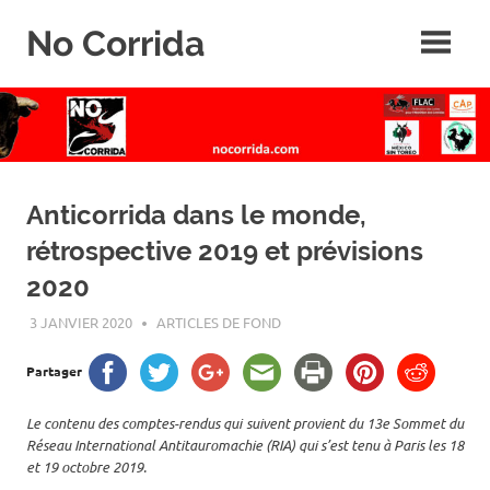
Skip
No Corrida
to
content
Abolition
de
la
corrida
Anticorrida dans le monde,
rétrospective 2019 et prévisions
2020
3 JANVIER 2020
ROGER LAHANA
ARTICLES DE FOND
Partager
Le contenu des comptes-rendus qui suivent provient du 13e Sommet du
Réseau International Antitauromachie (RIA) qui s’est tenu à Paris les 18
et 19 octobre 2019.