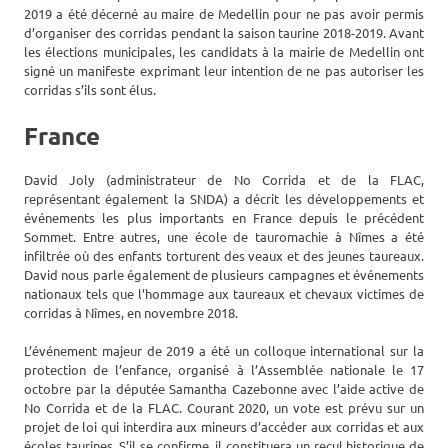
2019 a été décerné au maire de Medellin pour ne pas avoir permis
d’organiser des corridas pendant la saison taurine 2018-2019. Avant
les élections municipales, les candidats à la mairie de Medellin ont
signé un manifeste exprimant leur intention de ne pas autoriser les
corridas s’ils sont élus.
France
David Joly (administrateur de No Corrida et de la FLAC,
représentant également la SNDA) a décrit les développements et
événements les plus importants en France depuis le précédent
Sommet. Entre autres, une école de tauromachie à Nîmes a été
infiltrée où des enfants torturent des veaux et des jeunes taureaux.
David nous parle également de plusieurs campagnes et événements
nationaux tels que l’hommage aux taureaux et chevaux victimes de
corridas à Nîmes, en novembre 2018.
L’événement majeur de 2019 a été un colloque international sur la
protection de l’enfance, organisé à l’Assemblée nationale le 17
octobre par la députée Samantha Cazebonne avec l’aide active de
No Corrida et de la FLAC. Courant 2020, un vote est prévu sur un
projet de loi qui interdira aux mineurs d’accéder aux corridas et aux
écoles taurines. S’il se confirme, il constituera un recul historique de