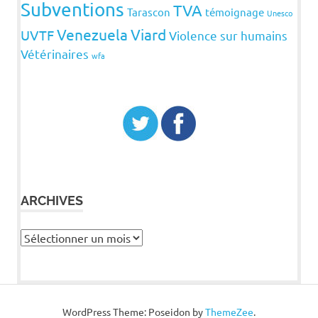
Subventions
TVA
Tarascon
témoignage
Unesco
Venezuela
Viard
UVTF
Violence sur humains
Vétérinaires
wfa
ARCHIVES
Archives
WordPress Theme: Poseidon by
ThemeZee
.