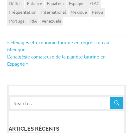
Déficit
Enfance
Equateur
Espagne
FLAC
Fréquentation
International
Mexique
Pérou
Portugal
RIA
Venezuela
Navigation
Previous
Élevages et économie taurine en régression au
Post:
Mexique
de
Next
L’analgésie comateuse de la planète taurine en
Post:
Espagne
l’article
ARTICLES RÉCENTS