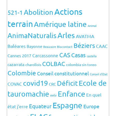
Actions
Abolition
521-1
terrain
Amérique latine
Animal
Arles
AnimaNaturalis
AVATMA
Béziers
Baléares
CAAC
Bayonne
Beaucaire
Biocontact
CAS
Casas
Carcassonne
Cannes 2017
castella
COLBAC
cazarrata
charollois
colombia sin toreo
Colombie
Conseil constitutionnel
Conseil d'Etat
covid19
Ecole de
Déficit
COVAC
CRC
Enfance
tauromachie
En quel
eelv
Espagne
Equateur
Europe
état j'erre