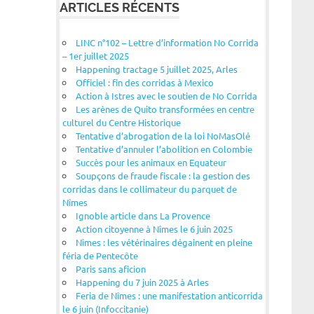
ARTICLES RÉCENTS
LINC n°102 – Lettre d’information No Corrida
– 1er juillet 2025
Happening tractage 5 juillet 2025, Arles
Officiel : fin des corridas à Mexico
Action à Istres avec le soutien de No Corrida
Les arènes de Quito transformées en centre
culturel du Centre Historique
Tentative d’abrogation de la loi NoMasOlé
Tentative d’annuler l’abolition en Colombie
Succès pour les animaux en Equateur
Soupçons de fraude fiscale : la gestion des
corridas dans le collimateur du parquet de
Nîmes
Ignoble article dans La Provence
Action citoyenne à Nîmes le 6 juin 2025
Nîmes : les vétérinaires dégainent en pleine
féria de Pentecôte
Paris sans aficion
Happening du 7 juin 2025 à Arles
Feria de Nîmes : une manifestation anticorrida
le 6 juin (Infoccitanie)