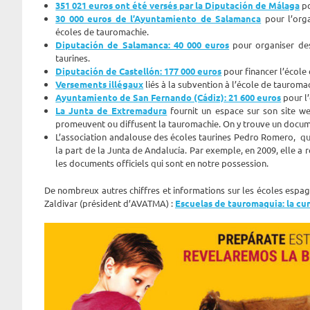
351 021 euros ont été versés par la Diputación de Málaga
po
30 000 euros de l’Ayuntamiento de Salamanca
pour l’orga
écoles de tauromachie.
Diputación de Salamanca: 40 000 euros
pour organiser des
taurines.
Diputación de Castellón: 177 000 euros
pour financer l’école
Versements illégaux
liés à la subvention à l’école de tauroma
Ayuntamiento de San Fernando (Cádiz): 21 600 euros
pour l
La Junta de Extremadura
fournit un espace sur son site w
promeuvent ou diffusent la tauromachie. On y trouve un docume
L’association andalouse des écoles taurines Pedro Romero, qui
la part de la Junta de Andalucía. Par exemple, en 2009, elle a 
les documents officiels qui sont en notre possession.
De nombreux autres chiffres et informations sur les écoles espag
Zaldivar (président d’AVATMA) :
Escuelas de tauromaquia: la cu