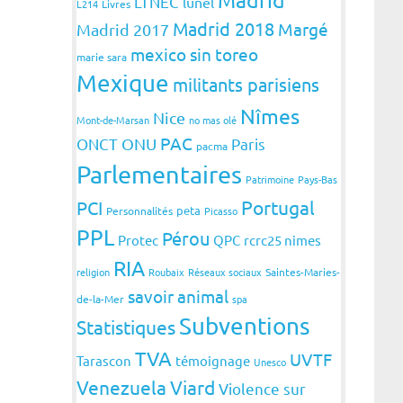
LTNEC
lunel
L214
Livres
Madrid 2018
Margé
Madrid 2017
mexico sin toreo
marie sara
Mexique
militants parisiens
Nîmes
Nice
Mont-de-Marsan
no mas olé
PAC
ONCT
ONU
Paris
pacma
Parlementaires
Patrimoine
Pays-Bas
Portugal
PCI
peta
Personnalités
Picasso
PPL
Pérou
Protec
QPC
rcrc25 nimes
RIA
religion
Roubaix
Réseaux sociaux
Saintes-Maries-
savoir animal
de-la-Mer
spa
Subventions
Statistiques
TVA
UVTF
Tarascon
témoignage
Unesco
Venezuela
Viard
Violence sur