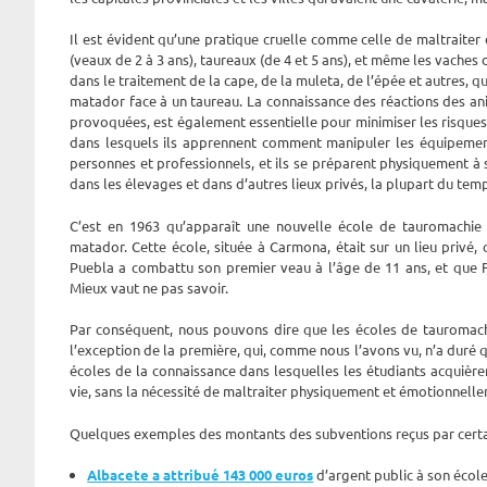
Il est évident qu’une pratique cruelle comme celle de maltraiter
(veaux de 2 à 3 ans), taureaux (de 4 et 5 ans), et même les vaches
dans le traitement de la cape, de la muleta, de l’épée et autres, qu
matador face à un taureau. La connaissance des réactions des ani
provoquées, est également essentielle pour minimiser les risques 
dans lesquels ils apprennent comment manipuler les équipement
personnes et professionnels, et ils se préparent physiquement à se
dans les élevages et dans d’autres lieux privés, la plupart du temp
C’est en 1963 qu’apparaît une nouvelle école de tauromachie 
matador. Cette école, située à Carmona, était sur un lieu privé
Puebla a combattu son premier veau à l’âge de 11 ans, et que F
Mieux vaut ne pas savoir.
Par conséquent, nous pouvons dire que les écoles de tauromachie
l’exception de la première, qui, comme nous l’avons vu, n’a duré q
écoles de la connaissance dans lesquelles les étudiants acquière
vie, sans la nécessité de maltraiter physiquement et émotionnelle
Quelques exemples des montants des subventions reçus par certa
Albacete a attribué 143 000 euros
d’argent public à son école