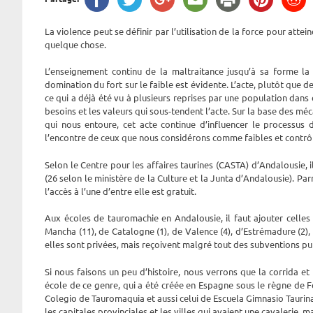
La violence peut se définir par l’utilisation de la force pour atte
quelque chose.
L’enseignement continu de la maltraitance jusqu’à sa forme la
domination du fort sur le faible est évidente. L’acte, plutôt que 
ce qui a déjà été vu à plusieurs reprises par une population dans 
besoins et les valeurs qui sous-tendent l’acte. Sur la base des méc
qui nous entoure, cet acte continue d’influencer le processus de
l’encontre de ceux que nous considérons comme faibles et contrôl
Selon le Centre pour les affaires taurines (CASTA) d’Andalousie
(26 selon le ministère de la Culture et la Junta d’Andalousie). Pa
l’accès à l’une d’entre elle est gratuit.
Aux écoles de tauromachie en Andalousie, il faut ajouter celles d
Mancha (11), de Catalogne (1), de Valence (4), d’Estrémadure (2)
elles sont privées, mais reçoivent malgré tout des subventions pu
Si nous faisons un peu d’histoire, nous verrons que la corrida et
école de ce genre, qui a été créée en Espagne sous le règne de F
Colegio de Tauromaquia et aussi celui de Escuela Gimnasio Taurin
les capitales provinciales et les villes qui avaient une cavalerie, m