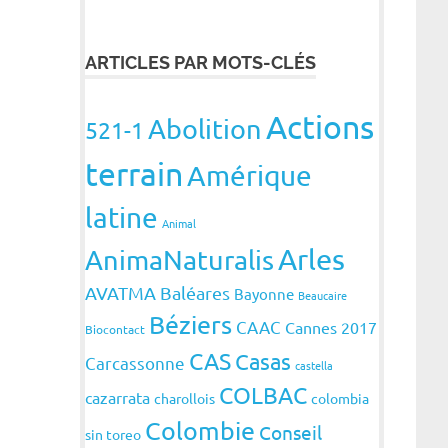
ARTICLES PAR MOTS-CLÉS
Actions
Abolition
521-1
terrain
Amérique
latine
Animal
Arles
AnimaNaturalis
AVATMA
Baléares
Bayonne
Beaucaire
Béziers
CAAC
Cannes 2017
Biocontact
CAS
Casas
Carcassonne
castella
COLBAC
cazarrata
charollois
colombia
Colombie
Conseil
sin toreo