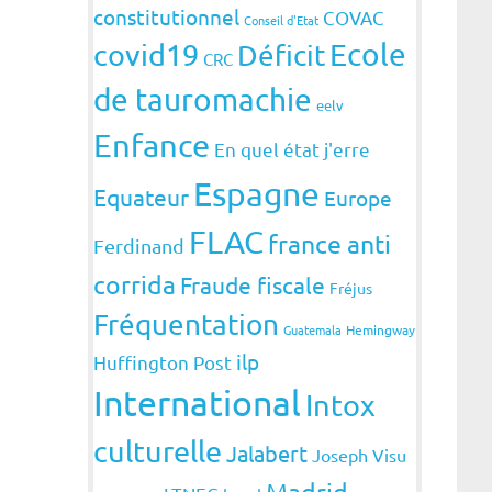
constitutionnel
COVAC
Conseil d'Etat
covid19
Ecole
Déficit
CRC
de tauromachie
eelv
Enfance
En quel état j'erre
Espagne
Equateur
Europe
FLAC
france anti
Ferdinand
corrida
Fraude fiscale
Fréjus
Fréquentation
Guatemala
Hemingway
ilp
Huffington Post
International
Intox
culturelle
Jalabert
Joseph Visu
Madrid