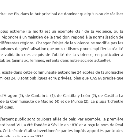
indre une fin, dans le but principal de dominer quelqu’un ou de réaliser
 plus extrême (la mort) est un exemple clair de la violence, où la
de répondre à un maintien de la tradition, répond à la normalisation de
différentes régions. Changer l’objet de la violence ne modifie pas les
anismes de généralisation que nous utilisons pour simplifier la réalité
 validation des acquis de l’utilité de la violence, en particulier à
ables (animaux, femmes, enfants dans notre société actuelle).
, il existe dans cette communauté autonome 24 écoles de tauromachie
rmi ces 24, 8 sont publiques et 16 privées, bien que CASTA précise que
’Aragon (2), de Cantabria (1), de Castilla y León (2), de Castilla La
, de la Communauté de Madrid (4) et de Murcia (2). La plupart d’entre
bliques.
 l’argent public sont toujours allés de pair. Par exemple, la première
erdinand VII, a été fondée à Séville en 1830 et a reçu le nom de Real
a. Cette école était subventionnée par les impôts apportés par toutes
ais elle a disparu en 1834.