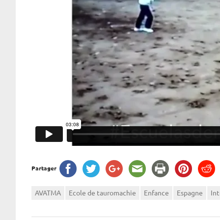
Partager
AVATMA
Ecole de tauromachie
Enfance
Espagne
In