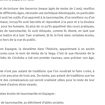
 et de torturer des becerros (veaux âgés de moins de 2 ans), novillos
 de différents âges, nécessite une technique développée, en particulier
i sont les outils d’un apprenti à la tauromachie, d’un novillero ou d’un
maux, lorsqu’ils sont harcelés et répondent à la peur et à la douleur
pour les humains. En plus de ce qu’ils appellent des cours pratiques,
s de tauromachie, ils sont éduqués, comme ils disent, en tant que
 battre et à tuer. Tuer vraiment. Et ils le font dans certaines écoles,
s hors de la vue du public.
en Espagne, la deuxième dans l’histoire, appartenant à un ancien
, connu sous le nom de Venta de la Vega. C’est là que Morante de la
inito de Córdoba a tué son premier taureau, sans préciser son âge.
 n’ont pas autant de traditions que l’on voudrait le faire croire, à
u’un peu plus de trois ans. Du moins, pas autant de traditions que les
nt des connaissances qui seront vraiment utiles pour le reste de leur
ment d’autres êtres vivants.
ines écoles de tauromachie en Espagne :
 de tauromachie, au détriment d’aides sociales.