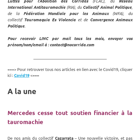
Luttes pour l’Abolition des Corridas
(FLAC), du
Réseau
International Antitauromachie
(RIA), du
Collectif Animal Politique
,
de la
Fédération Mondiale pour les Animaux
(WFA), du
collectif
Tauromaquia Es Violencia
et de
Convergence Animaux
Politique
.
Pour recevoir LINC par mail tous les mois, envoyer vos
prénom/nom/email à : contact@nocorrida.com
_______________________________________
===> Pour retrouver tous nos articles en lien avec le Covid19, cliquer
ici :
Covid19
<===
A la une
Mercedes cesse tout soutien financier à la
tauromachie
De nos amis du collectif
Cazarrata
– Une nouvelle victoire, et pas