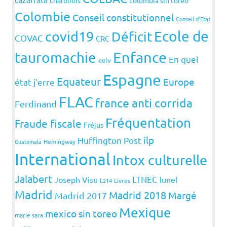
charollois
colombia sin toreo
Colombie
Conseil constitutionnel
Conseil d'Etat
covid19
Ecole de
Déficit
COVAC
CRC
Enfance
tauromachie
En quel
eelv
Espagne
Equateur
Europe
état j'erre
FLAC
france anti corrida
Ferdinand
Fréquentation
Fraude fiscale
Fréjus
ilp
Huffington Post
Guatemala
Hemingway
International
Intox culturelle
Jalabert
LTNEC
Joseph Visu
lunel
L214
Livres
Madrid
Madrid 2018
Margé
Madrid 2017
Mexique
mexico sin toreo
marie sara