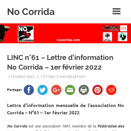
Skip
No Corrida
to
content
Abolition
de
la
corrida
LINC n°61 – Lettre d’information
No Corrida – 1er février 2022
1 FÉVRIER 2022
ROGER LAHANA
LETTRES D'INFORMATION
Partager
Lettre d’information mensuelle de l’association No
Corrida – N°61 – 1er février 2022
No Corrida
est une association 1901, membre de la
Fédération des