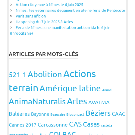
Action citoyenne à Nîmes le 6 juin 2025
Nîmes : les vétérinaires dégainent en pleine féria de Pentecôte
Paris sans aficion
Happening du 7 juin 2025 à Arles
Feria de Nîmes : une manifestation anticorrida le 6 juin
(Infoccitanie)
ARTICLES PAR MOTS-CLÉS
Actions
Abolition
521-1
terrain
Amérique latine
Animal
Arles
AnimaNaturalis
AVATMA
Béziers
Baléares
CAAC
Bayonne
Beaucaire
Biocontact
CAS
Casas
Carcassonne
Cannes 2017
castella
COLBAC
cazarrata