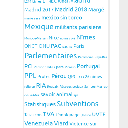
LTNEC
lunel
L214
Livres
Madrid 2018
Margé
Madrid 2017
mexico sin toreo
marie sara
Mexique
militants parisiens
Nîmes
Nice
Mont-de-Marsan
no mas olé
PAC
ONCT
ONU
Paris
pacma
Parlementaires
Patrimoine
Pays-Bas
Portugal
PCI
peta
Personnalités
Picasso
PPL
Pérou
Protec
QPC
rcrc25 nimes
RIA
religion
Roubaix
Réseaux sociaux
Saintes-Maries-
savoir animal
de-la-Mer
spa
Subventions
Statistiques
TVA
UVTF
Tarascon
témoignage
Unesco
Venezuela
Viard
Violence sur