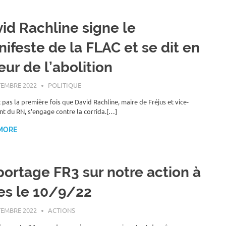
id Rachline signe le
ifeste de la FLAC et se dit en
eur de l’abolition
TEMBRE 2022
ROGER LAHANA
POLITIQUE
t pas la première fois que David Rachline, maire de Fréjus et vice-
nt du RN, s’engage contre la corrida.[…]
MORE
ortage FR3 sur notre action à
es le 10/9/22
TEMBRE 2022
ROGER LAHANA
ACTIONS