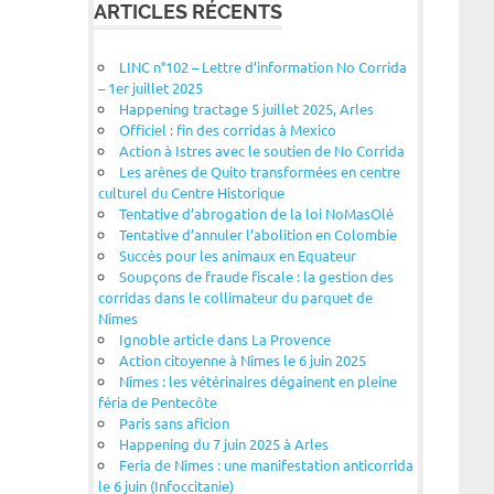
ARTICLES RÉCENTS
LINC n°102 – Lettre d’information No Corrida
– 1er juillet 2025
Happening tractage 5 juillet 2025, Arles
Officiel : fin des corridas à Mexico
Action à Istres avec le soutien de No Corrida
Les arènes de Quito transformées en centre
culturel du Centre Historique
Tentative d’abrogation de la loi NoMasOlé
Tentative d’annuler l’abolition en Colombie
Succès pour les animaux en Equateur
Soupçons de fraude fiscale : la gestion des
corridas dans le collimateur du parquet de
Nîmes
Ignoble article dans La Provence
Action citoyenne à Nîmes le 6 juin 2025
Nîmes : les vétérinaires dégainent en pleine
féria de Pentecôte
Paris sans aficion
Happening du 7 juin 2025 à Arles
Feria de Nîmes : une manifestation anticorrida
le 6 juin (Infoccitanie)