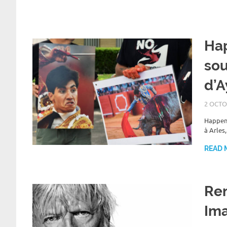
Hap
sou
d’A
2 OCTO
Happeni
à Arles,
READ 
Ren
Im