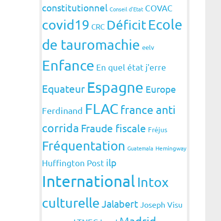
constitutionnel
COVAC
Conseil d'Etat
covid19
Ecole
Déficit
CRC
de tauromachie
eelv
Enfance
En quel état j'erre
Espagne
Equateur
Europe
FLAC
france anti
Ferdinand
corrida
Fraude fiscale
Fréjus
Fréquentation
Guatemala
Hemingway
ilp
Huffington Post
International
Intox
culturelle
Jalabert
Joseph Visu
Madrid