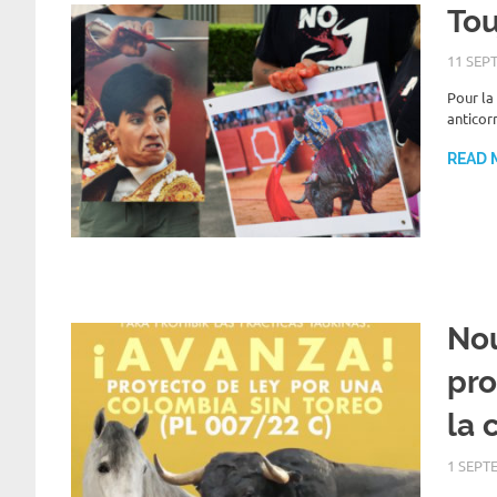
Tou
11 SEP
Pour la
anticorr
READ 
Nou
pro
la 
1 SEPT