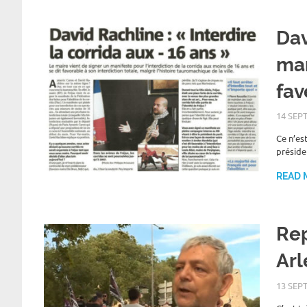
Dav
man
fav
14 SEP
Ce n’es
préside
READ 
Rep
Arl
13 SEP