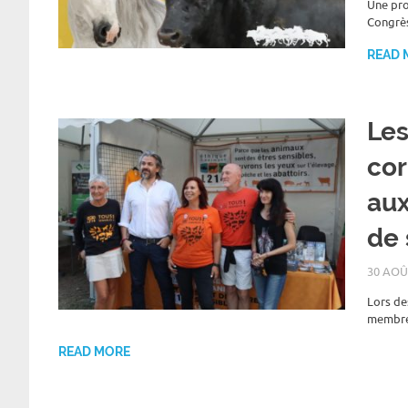
Une pro
Congrès
READ 
Les
cor
aux
de 
30 AOÛ
Lors de
membre 
READ MORE