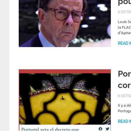
pou
6 OCTO
Louis S
la FLAC
d’Aymer
READ 
Por
cor
6 OCTO
Il y a d
Portuga
READ 