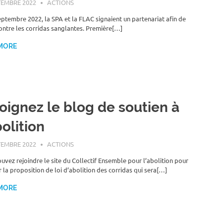
TEMBRE 2022
ROGER LAHANA
ACTIONS
eptembre 2022, la SPA et la FLAC signaient un partenariat afin de
contre les corridas sanglantes. Première[…]
MORE
oignez le blog de soutien à
bolition
TEMBRE 2022
ROGER LAHANA
ACTIONS
uvez rejoindre le site du Collectif Ensemble pour l’abolition pour
r la proposition de loi d’abolition des corridas qui sera[…]
MORE