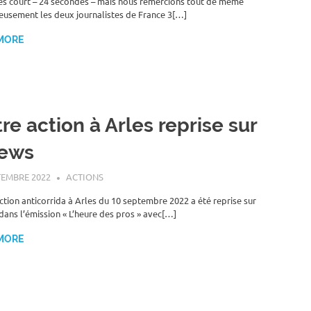
rès court – 24 secondes – mais nous remercions tout de même
eusement les deux journalistes de France 3[…]
MORE
re action à Arles reprise sur
ews
TEMBRE 2022
ROGER LAHANA
ACTIONS
ction anticorrida à Arles du 10 septembre 2022 a été reprise sur
ans l’émission « L’heure des pros » avec[…]
MORE