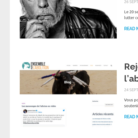
26 SEP
Le 20 s
lutter 
READ 
Rej
l’a
24 SEP
Vous po
souteni
READ 