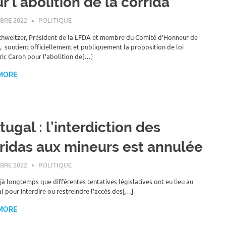
r l’abolition de la corrida
BRE 2022
ROGER LAHANA
POLITIQUE
chweitzer, Président de la LFDA et membre du Comité d’Honneur de
, soutient officiellement et publiquement la proposition de loi
ic Caron pour l’abolition de[…]
MORE
tugal : l’interdiction des
ridas aux mineurs est annulée
BRE 2022
ROGER LAHANA
POLITIQUE
éjà longtemps que différentes tentatives législatives ont eu lieu au
l pour interdire ou restreindre l’accès des[…]
MORE