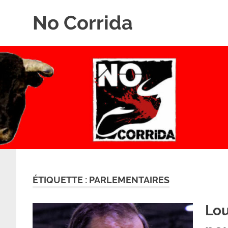
Skip
No Corrida
to
content
Abolition
de
la
corrida
ÉTIQUETTE :
PARLEMENTAIRES
Lou