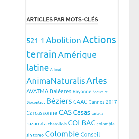
ARTICLES PAR MOTS-CLÉS
Actions
Abolition
521-1
terrain
Amérique
latine
Animal
Arles
AnimaNaturalis
AVATMA
Baléares
Bayonne
Beaucaire
Béziers
CAAC
Cannes 2017
Biocontact
CAS
Casas
Carcassonne
castella
COLBAC
cazarrata
charollois
colombia
Colombie
Conseil
sin toreo