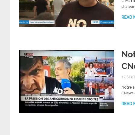
C’est t
chaleur
READ 
Not
CN
12 SEP
Notre a
CNews d
READ 