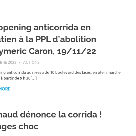
pening anticorrida en
tien à la PPL d’abolition
ymeric Caron, 19/11/22
BRE 2022
ROGER LAHANA
ACTIONS
ng anticorrida au niveau du 10 boulevard des Lices, en plein marché
 à partir de 9 h 30[…]
MORE
aud dénonce la corrida !
ages choc