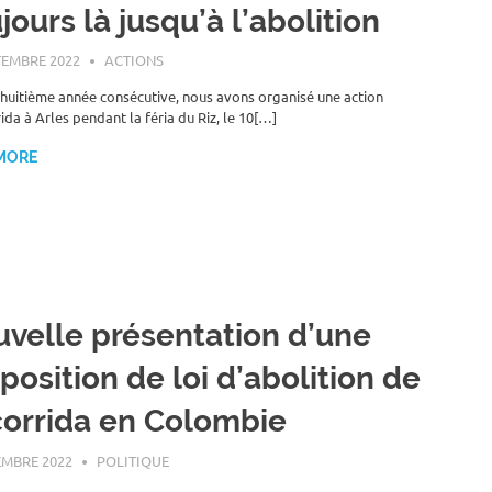
jours là jusqu’à l’abolition
TEMBRE 2022
ROGER LAHANA
ACTIONS
 huitième année consécutive, nous avons organisé une action
ida à Arles pendant la féria du Riz, le 10[…]
MORE
velle présentation d’une
position de loi d’abolition de
corrida en Colombie
EMBRE 2022
ROGER LAHANA
POLITIQUE