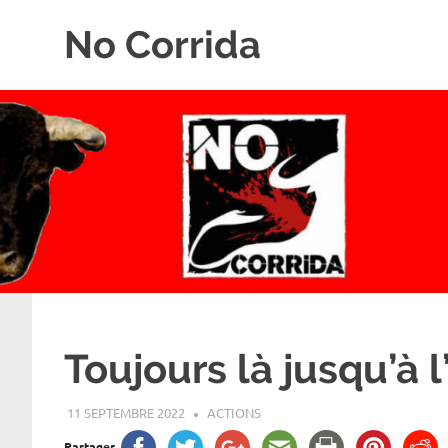
Skip
No Corrida
to
content
Abolition
de
la
corrida
Toujours là jusqu’à l
11 SEPTEMBRE 2022
ROGER LAHANA
ACTIONS
Partager