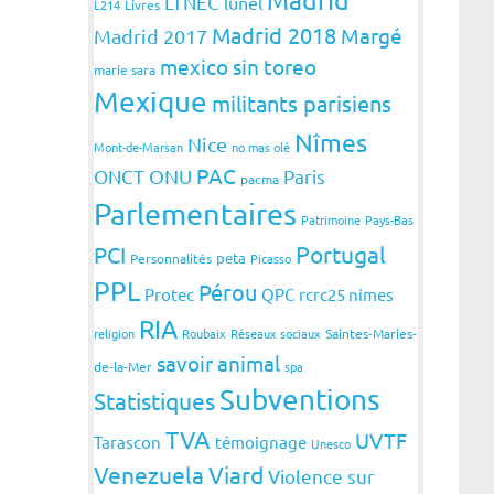
LTNEC
lunel
L214
Livres
Madrid 2018
Margé
Madrid 2017
mexico sin toreo
marie sara
Mexique
militants parisiens
Nîmes
Nice
Mont-de-Marsan
no mas olé
PAC
ONCT
ONU
Paris
pacma
Parlementaires
Patrimoine
Pays-Bas
Portugal
PCI
peta
Personnalités
Picasso
PPL
Pérou
Protec
QPC
rcrc25 nimes
RIA
religion
Roubaix
Réseaux sociaux
Saintes-Maries-
savoir animal
de-la-Mer
spa
Subventions
Statistiques
TVA
UVTF
Tarascon
témoignage
Unesco
Venezuela
Viard
Violence sur