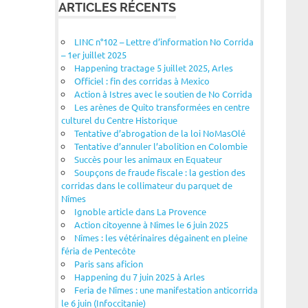
ARTICLES RÉCENTS
LINC n°102 – Lettre d’information No Corrida
– 1er juillet 2025
Happening tractage 5 juillet 2025, Arles
Officiel : fin des corridas à Mexico
Action à Istres avec le soutien de No Corrida
Les arènes de Quito transformées en centre
culturel du Centre Historique
Tentative d’abrogation de la loi NoMasOlé
Tentative d’annuler l’abolition en Colombie
Succès pour les animaux en Equateur
Soupçons de fraude fiscale : la gestion des
corridas dans le collimateur du parquet de
Nîmes
Ignoble article dans La Provence
Action citoyenne à Nîmes le 6 juin 2025
Nîmes : les vétérinaires dégainent en pleine
féria de Pentecôte
Paris sans aficion
Happening du 7 juin 2025 à Arles
Feria de Nîmes : une manifestation anticorrida
le 6 juin (Infoccitanie)