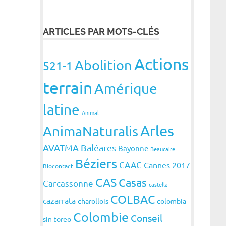
ARTICLES PAR MOTS-CLÉS
Actions
Abolition
521-1
terrain
Amérique
latine
Animal
Arles
AnimaNaturalis
AVATMA
Baléares
Bayonne
Beaucaire
Béziers
CAAC
Cannes 2017
Biocontact
CAS
Casas
Carcassonne
castella
COLBAC
cazarrata
charollois
colombia
Colombie
Conseil
sin toreo