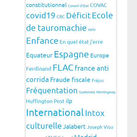
constitutionnel
COVAC
Conseil d'Etat
covid19
Ecole
Déficit
CRC
de tauromachie
eelv
Enfance
En quel état j'erre
Espagne
Equateur
Europe
FLAC
france anti
Ferdinand
corrida
Fraude fiscale
Fréjus
Fréquentation
Guatemala
Hemingway
ilp
Huffington Post
International
Intox
culturelle
Jalabert
Joseph Visu
Madrid