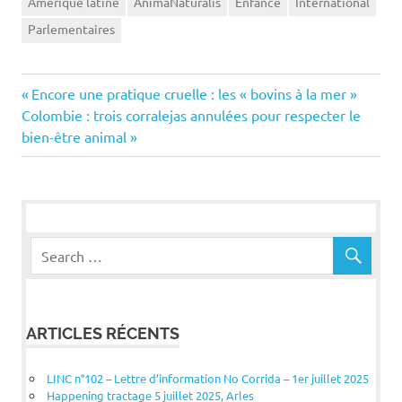
Amérique latine
AnimaNaturalis
Enfance
International
Parlementaires
Navigation
Previous
Encore une pratique cruelle : les « bovins à la mer »
Next
Post:
Colombie : trois corralejas annulées pour respecter le
de
Post:
bien-être animal
l’article
ARTICLES RÉCENTS
LINC n°102 – Lettre d’information No Corrida – 1er juillet 2025
Happening tractage 5 juillet 2025, Arles