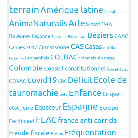
terrain
Amérique latine
Animal
Arles
AnimaNaturalis
AVATMA
Béziers
Baléares
CAAC
Bayonne
Beaucaire
Biocontact
CAS
Casas
Carcassonne
Cannes 2017
castella
COLBAC
cazarrata
charollois
colombia sin toreo
Colombie
Conseil constitutionnel
Conseil d'Etat
covid19
Ecole de
Déficit
COVAC
CRC
Enfance
tauromachie
En quel
eelv
Espagne
Equateur
Europe
état j'erre
FLAC
france anti corrida
Ferdinand
Fréquentation
Fraude fiscale
Fréjus