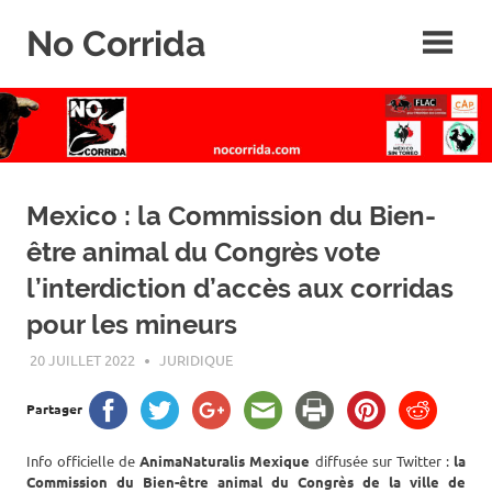
Skip
No Corrida
to
content
Abolition
de
la
corrida
Mexico : la Commission du Bien-
être animal du Congrès vote
l’interdiction d’accès aux corridas
pour les mineurs
20 JUILLET 2022
ROGER LAHANA
JURIDIQUE
Partager
Info officielle de
AnimaNaturalis Mexique
diffusée sur Twitter :
la
Commission du Bien-être animal du Congrès de la ville de