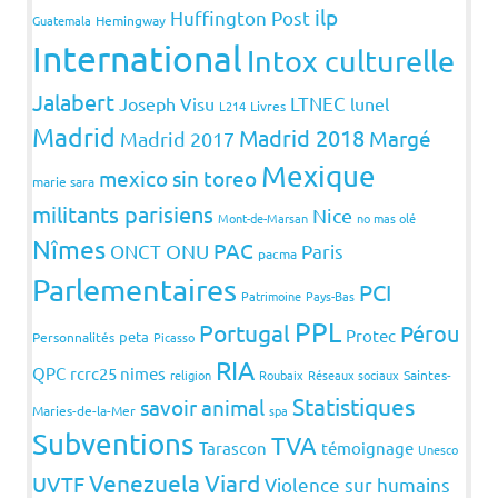
ilp
Huffington Post
Guatemala
Hemingway
International
Intox culturelle
Jalabert
LTNEC
Joseph Visu
lunel
L214
Livres
Madrid
Madrid 2018
Margé
Madrid 2017
Mexique
mexico sin toreo
marie sara
militants parisiens
Nice
Mont-de-Marsan
no mas olé
Nîmes
PAC
ONCT
ONU
Paris
pacma
Parlementaires
PCI
Patrimoine
Pays-Bas
PPL
Portugal
Pérou
Protec
peta
Personnalités
Picasso
RIA
QPC
rcrc25 nimes
religion
Roubaix
Réseaux sociaux
Saintes-
Statistiques
savoir animal
Maries-de-la-Mer
spa
Subventions
TVA
Tarascon
témoignage
Unesco
Venezuela
Viard
UVTF
Violence sur humains