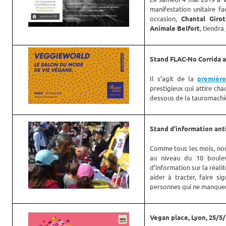
manifestation unitaire f
occasion,
Chantal Girot
Animale Belfort
, tiendra
Stand FLAC-No Corrida a
Il s’agit de la
première
prestigieux qui attire cha
dessous de la tauromachie
Stand d’information anti
Comme tous les mois, no
au niveau du 10 boulev
d’information sur la réal
aider à tracter, faire si
personnes qui ne manquent
Vegan place, Lyon, 25/5/