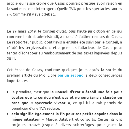
article qui laisse croire que Casas pourrait presque avoir raison en
faisant mine de s’interroger « Quelle TVA pour les spectacles taurins
? ». Comme s’il y avait débat…
Le 29 mars 2019, le Conseil d’Etat, plus haute juridiction en ce qui
concerne le droit administratif, a examiné l’ultime recours de Casas.
Le rapporteur public, dont l’avis a ensuite été suivi par le Conseil, a
réfuté les tergiversations et arguments fallacieux de Casas pour
tenter d’échapper au remboursement de ses taxes impayées depuis
2011.
Cet échec de Casas, confirmé quelques jours après la sortie du
premier article du Midi Libre
par un second
, a deux conséquences
importantes :
la première, c’est que
le Conseil d’Etat a établi une fois pour
toutes que la corrida n’est pas et ne sera jamais classée en
tant que « spectacle vivant »
, ce qui lui aurait permis de
bénéficier d’une TVA réduite.
cela signifie également la fin pour ses petits copains dans la
même situation
– Margé, Jalabert et consorts. Certes, ils ont
toujours trouvé jusque-là divers subterfuges pour jouer la