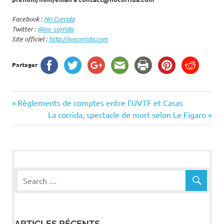
Facebook :
No Corrida
Twitter :
@no_corrida
Site officiel :
http://nocorrida.com
Partager
Navigation
Previous
Règlements de comptes entre l’UVTF et Casas
Post:
Next
La corrida, spectacle de mort selon Le Figaro
de
Post:
l’article
ARTICLES RÉCENTS