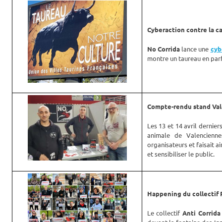
Cyberaction contre la c
No Corrida
lance une
cyb
montre un taureau en parf
Compte-rendu stand Val
Les 13 et 14 avril dernier
animale de Valencienn
organisateurs et faisait a
et sensibiliser le public.
Happening du collectif P
Le collectif
Anti Corrida