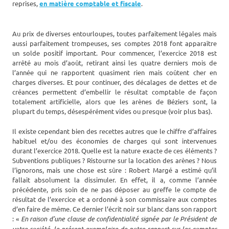
reprises,
en matière comptable et fiscale
.
Au prix de diverses entourloupes, toutes parfaitement légales mais
aussi parfaitement trompeuses, ses comptes 2018 font apparaître
un solde positif important. Pour commencer, l’exercice 2018 est
arrêté au mois d’août, retirant ainsi les quatre derniers mois de
l’année qui ne rapportent quasiment rien mais coûtent cher en
charges diverses. Et pour continuer, des décalages de dettes et de
créances permettent d’embellir le résultat comptable de façon
totalement artificielle, alors que les arènes de Béziers sont, la
plupart du temps, désespérément vides ou presque (voir plus bas).
Il existe cependant bien des recettes autres que le chiffre d’affaires
habituel et/ou des économies de charges qui sont intervenues
durant l’exercice 2018. Quelle est la nature exacte de ces éléments ?
Subventions publiques ? Ristourne sur la location des arènes ? Nous
l’ignorons, mais une chose est sûre : Robert Margé a estimé qu’il
fallait absolument la dissimuler. En effet, il a, comme l’année
précédente, pris soin de ne pas déposer au greffe le compte de
résultat de l’exercice et a ordonné à son commissaire aux comptes
d’en faire de même. Ce dernier l’écrit noir sur blanc dans son rapport
: «
En raison d’une clause de confidentialité signée par le Président de
votre société, le présent exemplaire de notre rapport sur les comptes