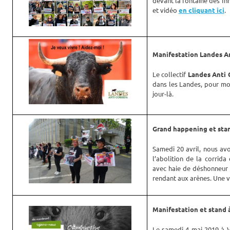
devant la fontaine des Inn
et vidéo
en cliquant ici
.
Manifestation Landes An
Le collectif
Landes Anti 
dans les Landes, pour mo
jour-là.
Grand happening et stand 
Samedi 20 avril, nous av
l’abolition de la corrida
avec haie de déshonneur 
rendant aux arènes. Une vi
Manifestation et stand à
Le samedi 4 mai 2019 à V