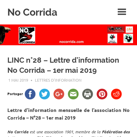
Skip
No Corrida
to
content
Abolition
de
la
corrida
LINC n°28 – Lettre d’information
No Corrida – 1er mai 2019
1 MAI 2019
ROGER LAHANA
LETTRES D'INFORMATION
Partager
Lettre d’information mensuelle de l’association No
Corrida – N°28 – 1er mai 2019
No Corrida
est une association 1901, membre de la
Fédération des