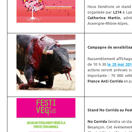
Nous tiendrons un sta
organisée par
L214
à Lyo
Catherine Martin
, admi
Auvergne-Rhône-Alpes.
Campagne de sensibilisat
Rassemblement affichage 
de 10 h 30
le 25 mai 201
actions seront prévues su
importante : 70 000 véhi
France Anti Corrida
en pa
Stand No Corrida au Fes
No Corrida
tiendra un st
Besançon. Cet événement