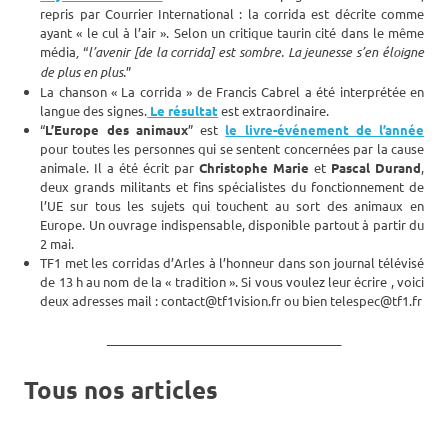
repris par Courrier International : la corrida est décrite comme
ayant « le cul à l’air ». Selon un critique taurin cité dans le même
média
,
“
l’avenir [de la corrida] est sombre. La jeunesse s’en éloigne
de plus en plus.
”
La chanson « La corrida » de Francis Cabrel a été interprétée en
langue des signes.
Le résultat
est extraordinaire.
“
L’Europe des animaux
” est
le livre-événement de l’année
pour toutes les personnes qui se sentent concernées par la cause
animale. Il a été écrit par
Christophe Marie
et
Pascal Durand
,
deux grands militants et fins spécialistes du fonctionnement de
l’UE sur tous les sujets qui touchent au sort des animaux en
Europe. Un ouvrage indispensable, disponible partout à partir du
2 mai.
TF1 met les corridas d’Arles à l’honneur dans son journal télévisé
de 13 h au nom de la « tradition ». Si vous voulez leur écrire , voici
deux adresses mail : contact@tf1vision.fr ou bien telespec@tf1.fr
_______________________________________
Tous nos articles