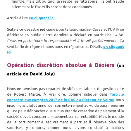
montre, mais tôt ou tard, la réalité les rattrapera : ils ont fraudé
sciemment le fisc et ils seront donc condamnés.
Article à lire
en cliquant ici
.
Suite à ce désastre judiciaire pour la tauromachie, Casas et l’UVTF se
déchirent en public. Cette dernière a déclaré en particulier : « “
M.
Casas en porte toute la responsabilité et il le sait parfaitement
« . Ça
sent la fin de règne et nous nous en réjouissons. Détails
en cliquant
ici
.
Opération discrétion absolue à Béziers
(un
article de David Joly)
Nous ne pensions pas reparler de sitôt des talents de gestionnaire
de Robert Margé. À vrai dire, comme indiqué dans
l’article
consacré aux comptes 2017 de la SAS du Plateau de Valras
, nous
imaginions plutôt annoncer son enterrement au vu du passif énorme
qui ne peut déboucher que sur un état de cessation de paiement si la
société devait compter uniquement sur sa rentabilité. Mais le monde
de la torturomachie est vraiment à part et il réserve bien des
surprises, y compris, comme nous l’avons constaté à maintes