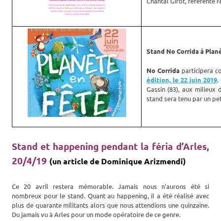
Chantal Girot, référente
Stand No Corrida à Planè
No Corrida
participera c
édition, le 22 juin 2019
.
Gassin (83), aux milieux 
stand sera tenu par un pet
Stand et happening pendant la féria d’Arles,
20/4/19
(un article de Dominique Arizmendi)
Ce 20 avril restera mémorable. Jamais nous n’aurons été si
nombreux pour le stand. Quant au happening, il a été réalisé avec
plus de quarante militants alors que nous attendions une quinzaine.
Du jamais vu à Arles pour un mode opératoire de ce genre.