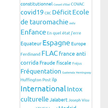
constitutionnel
COVAC
Conseil d'Etat
covid19
Ecole
Déficit
CRC
de tauromachie
eelv
Enfance
En quel état j'erre
Espagne
Equateur
Europe
FLAC
france anti
Ferdinand
corrida
Fraude fiscale
Fréjus
Fréquentation
Guatemala
Hemingway
ilp
Huffington Post
International
Intox
culturelle
Jalabert
Joseph Visu
Madrid