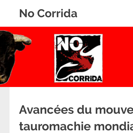
Skip
No Corrida
to
content
Abolition
de
la
corrida
Avancées du mouve
tauromachie mondi