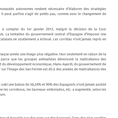
mmunautés autonomes rendent nécessaire d’élaborer des stratégies
e. Il peut parfois s’agir de petits pas, comme avec le changement de
0 à compter du 1er janvier 2012, malgré la décision de la Cour
puis. La tentative du gouvernement central d’Espagne d’imposer une
catalans ne soutiennent a échoué. Les corridas n’ont jamais repris en
chaque année une image plus négative. Non seulement en raison de la
i parce que les groupes animalistes dénoncent la maltraitance des
ident du développement économique, Manu Ayerdi, du gouvernement de
 sur l’image des San Fermin est dû à des années de maltraitances des
 subi une baisse de 56,24% et 90% des Espagnols n’ont jamais assisté
mme les correbous, les taureaux embolados, etc. a augmenté, selon les
ure.
mer et harcelés par des gens sur des barques), l’une des plus cruelles