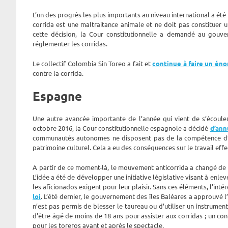
L’un des progrès les plus importants au niveau international a été
corrida est une maltraitance animale et ne doit pas constituer 
cette décision, la Cour constitutionnelle a demandé au gouv
réglementer les corridas.
Le collectif Colombia Sin Toreo a fait et
continue à faire un éno
contre la corrida.
Espagne
Une autre avancée importante de l’année qui vient de s’écouler 
octobre 2016, la Cour constitutionnelle espagnole a décidé
d’ann
communautés autonomes ne disposent pas de la compétence d’in
patrimoine culturel. Cela a eu des conséquences sur le travail effe
A partir de ce moment-là, le mouvement anticorrida a changé de st
L’idée a été de développer une initiative législative visant à enle
les aficionados exigent pour leur plaisir. Sans ces éléments, l’inté
loi
. L’été dernier, le gouvernement des îles Baléares a approuvé l’i
n’est pas permis de blesser le taureau ou d’utiliser un instrument t
d’être âgé de moins de 18 ans pour assister aux corridas ; un co
pour les toreros avant et après le spectacle.