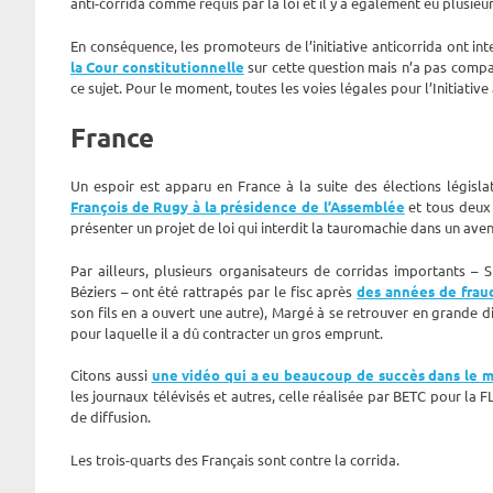
anti-corrida comme requis par la loi et il y a également eu plusieu
En conséquence, les promoteurs de l’initiative anticorrida ont in
la Cour constitutionnelle
sur cette question mais n’a pas compar
ce sujet. Pour le moment, toutes les voies légales pour l’Initiati
France
Un espoir est apparu en France à la suite des élections législa
François de Rugy à la présidence de l’Assemblée
et tous deux 
présenter un projet de loi qui interdit la tauromachie dans un ave
Par ailleurs, plusieurs organisateurs de corridas importants –
Béziers – ont été rattrapés par le fisc après
des années de frau
son fils en a ouvert une autre), Margé à se retrouver en grande di
pour laquelle il a dû contracter un gros emprunt.
Citons aussi
une vidéo qui a eu beaucoup de succès dans le 
les journaux télévisés et autres, celle réalisée par BETC pour la 
de diffusion.
Les trois-quarts des Français sont contre la corrida.