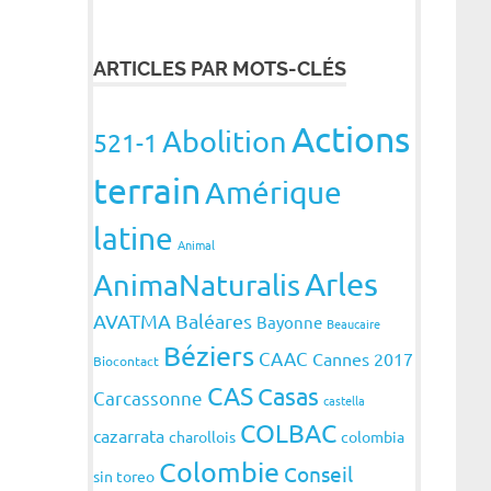
ARTICLES PAR MOTS-CLÉS
Actions
Abolition
521-1
terrain
Amérique
latine
Animal
Arles
AnimaNaturalis
AVATMA
Baléares
Bayonne
Beaucaire
Béziers
CAAC
Cannes 2017
Biocontact
CAS
Casas
Carcassonne
castella
COLBAC
cazarrata
charollois
colombia
Colombie
Conseil
sin toreo