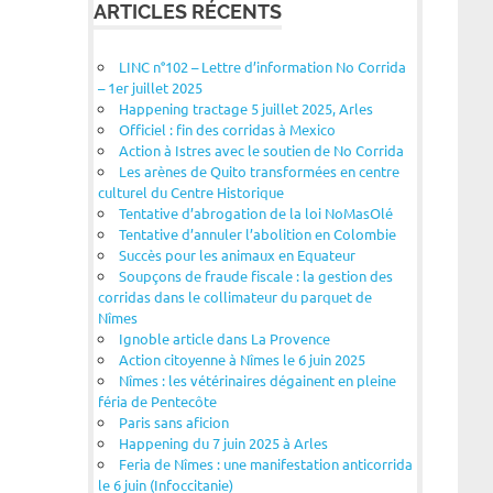
ARTICLES RÉCENTS
LINC n°102 – Lettre d’information No Corrida
– 1er juillet 2025
Happening tractage 5 juillet 2025, Arles
Officiel : fin des corridas à Mexico
Action à Istres avec le soutien de No Corrida
Les arènes de Quito transformées en centre
culturel du Centre Historique
Tentative d’abrogation de la loi NoMasOlé
Tentative d’annuler l’abolition en Colombie
Succès pour les animaux en Equateur
Soupçons de fraude fiscale : la gestion des
corridas dans le collimateur du parquet de
Nîmes
Ignoble article dans La Provence
Action citoyenne à Nîmes le 6 juin 2025
Nîmes : les vétérinaires dégainent en pleine
féria de Pentecôte
Paris sans aficion
Happening du 7 juin 2025 à Arles
Feria de Nîmes : une manifestation anticorrida
le 6 juin (Infoccitanie)