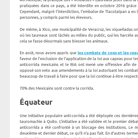
pratiquées dans ce pays, a été interdite en octobre 2016 grâce a
Cependant, malgré l’interdiction, l’embalse de Tlacotalpan a eu lie
personnes, y compris parmi les éleveurs.
De même, à Xico, une municipalité de Veracruz, les xiqueñadas ont 
où les taureaux sont lâchés au milieu du public, qui les harcèle 
cela se fasse désormais sans blesser les animaux.
En août, nous avons appris que
les combats de coqs et les vaqu
faveur de l’exclusion de l’application de la loi aux capeas pour les 
anticorrida mexicains et le RIA ont mené une offensive afin de
opposé son veto aux amendements à la loi autorisant les combats 
beaucoup de travail à faire pour que la loi continue à être respect
70% des Mexicains sont contre la corrida.
Équateur
Une Initiative populaire anti-corrida a été déployée ces dernières a
tauromachie à Quito. L’initiative a été validée et le premier déb
anticorrida a été confronté à un blocage des institutions. Le 
deuxième et dernier débat, ce qu’il n’a pas fait. En d’autres term