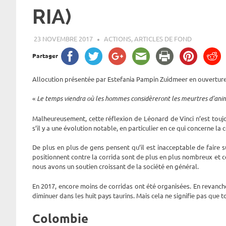
RIA)
23 NOVEMBRE 2017
ROGER LAHANA
ACTIONS
,
ARTICLES DE FOND
Partager
Allocution présentée par Estefania Pampin Zuidmeer en ouvertur
«
Le temps viendra où les hommes considèreront les meurtres d’anim
Malheureusement, cette réflexion de Léonard de Vinci n’est toujo
s’il y a une évolution notable, en particulier en ce qui concerne la c
De plus en plus de gens pensent qu’il est inacceptable de faire s
positionnent contre la corrida sont de plus en plus nombreux et c
nous avons un soutien croissant de la société en général.
En 2017, encore moins de corridas ont été organisées. En revanche
diminuer dans les huit pays taurins. Mais cela ne signifie pas que
Colombie