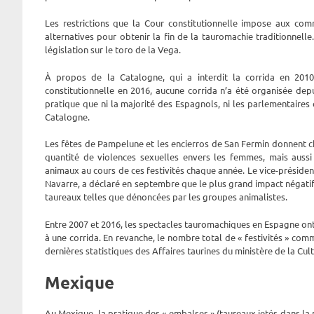
Les restrictions que la Cour constitutionnelle impose aux co
alternatives pour obtenir la fin de la tauromachie traditionnell
législation sur le toro de la Vega.
À propos de la Catalogne, qui a interdit la corrida en 201
constitutionnelle en 2016, aucune corrida n’a été organisée de
pratique que ni la majorité des Espagnols, ni les parlementaires 
Catalogne.
Les fêtes de Pampelune et les encierros de San Fermin donnent 
quantité de violences sexuelles envers les femmes, mais auss
animaux au cours de ces festivités chaque année. Le vice-prés
Navarre, a déclaré en septembre que le plus grand impact négatif
taureaux telles que dénoncées par les groupes animalistes.
Entre 2007 et 2016, les spectacles tauromachiques en Espagne ont
à une corrida. En revanche, le nombre total de « festivités » co
dernières statistiques des Affaires taurines du ministère de la Cult
Mexique
Au Mexique, la pratique des « embalses » (taureaux jetés dans la 