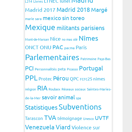
LTNEC
lunel
L214
Livres
Madrid 2018
Margé
Madrid 2017
mexico sin toreo
marie sara
Mexique
militants parisiens
Nîmes
Nice
Mont-de-Marsan
no mas olé
PAC
ONCT
ONU
Paris
pacma
Parlementaires
Patrimoine
Pays-Bas
Portugal
PCI
peta
Personnalités
Picasso
PPL
Pérou
Protec
QPC
rcrc25 nimes
RIA
religion
Roubaix
Réseaux sociaux
Saintes-Maries-
savoir animal
de-la-Mer
spa
Subventions
Statistiques
TVA
UVTF
Tarascon
témoignage
Unesco
Venezuela
Viard
Violence sur