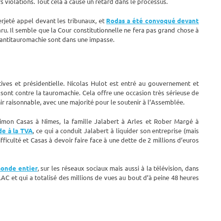
rs violations. Tout cela a causé un retard dans le processus.
terjeté appel devant les tribunaux, et
Rodas a été convoqué devant
u. Il semble que la Cour constitutionnelle ne fera pas grand chose à
ve antitauromachie sont dans une impasse.
tives et présidentielle. Nicolas Hulot est entré au gouvernement et
sont contre la tauromachie. Cela offre une occasion très sérieuse de
nir raisonnable, avec une majorité pour le soutenir à l’Assemblée.
 Simon Casas à Nîmes, la famille Jalabert à Arles et Rober Margé à
de à la TVA
, ce qui a conduit Jalabert à liquider son entreprise (mais
fficulté et Casas à devoir faire face à une dette de 2 millions d’euros
monde entier
, sur les réseaux sociaux mais aussi à la télévision, dans
FLAC et qui a totalisé des millions de vues au bout d’à peine 48 heures