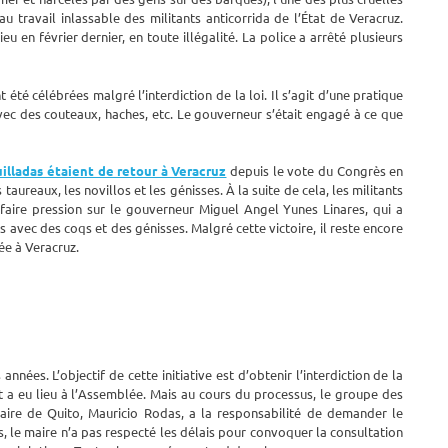
u travail inlassable des militants anticorrida de l’État de Veracruz.
u en février dernier, en toute illégalité. La police a arrêté plusieurs
été célébrées malgré l’interdiction de la loi. Il s’agit d’une pratique
avec des couteaux, haches, etc. Le gouverneur s’était engagé à ce que
illadas étaient de retour à Veracruz
depuis le vote du Congrès en
taureaux, les novillos et les génisses. À la suite de cela, les militants
 faire pression sur le gouverneur Miguel Angel Yunes Linares, qui a
avec des coqs et des génisses. Malgré cette victoire, il reste encore
ée à Veracruz.
nnées. L’objectif de cette initiative est d’obtenir l’interdiction de la
at a eu lieu à l’Assemblée. Mais au cours du processus, le groupe des
maire de Quito, Mauricio Rodas, a la responsabilité de demander le
es, le maire n’a pas respecté les délais pour convoquer la consultation