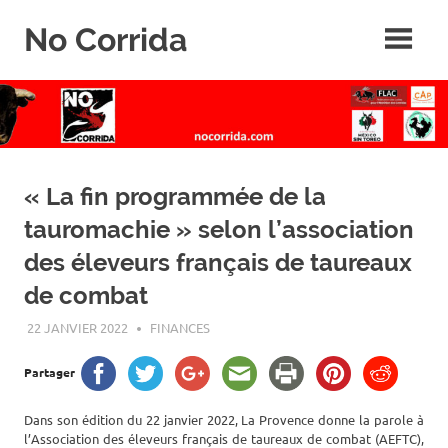
Skip
No Corrida
to
content
Abolition
de
la
corrida
« La fin programmée de la
tauromachie » selon l’association
des éleveurs français de taureaux
de combat
22 JANVIER 2022
ROGER LAHANA
FINANCES
Partager
Dans son édition du 22 janvier 2022, La Provence donne la parole à
l’Association des éleveurs français de taureaux de combat (AEFTC),