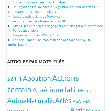
Succès pour les animaux en Equateur
Soupçons de fraude fiscale : la gestion des corridas dans le
collimateur du parquet de Nîmes
Ignoble article dans La Provence
Action citoyenne à Nîmes le 6 juin 2025
Nîmes : les vétérinaires dégainent en pleine féria de Pentecôte
Paris sans aficion
Happening du 7 juin 2025 à Arles
Feria de Nîmes : une manifestation anticorrida le 6 juin
(Infoccitanie)
ARTICLES PAR MOTS-CLÉS
Actions
Abolition
521-1
terrain
Amérique latine
Animal
Arles
AnimaNaturalis
AVATMA
Béziers
Baléares
CAAC
Bayonne