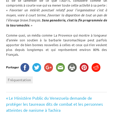
Et de se lamenter de ce que l’AEFTC considère comme un
compromis à courte vue qui va mener toute cette activité à sa perte :
«
Favoriser un intérêt ponctuel relatif pour l’organisateur c’est à
moyen, voire à court terme, favoriser la disparition de tout un pan de
l’élevage brave français.
Sans ganaderia, c’est la fin programmée de
la tauromachie
. »
Comme quoi, un média comme La Provence qui montre à longueur
d’année son soutien à la barbarie tauromachique peut parfois
apporter de bien bonnes nouvelles à celles et ceux qui n’en veulent
plus depuis longtemps et qui représentent environ 80% des
Français.
Partager
Fréquentation
Navigation
Previous
Le Ministère Public du Venezuela demande de
Post:
protéger les taureaux dits de combat et les personnes
de
atteintes de nanisme à Tachira