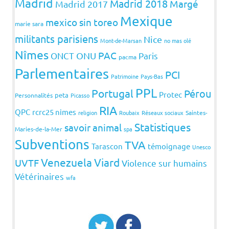
Madrid
Madrid 2018
Margé
Madrid 2017
Mexique
mexico sin toreo
marie sara
militants parisiens
Nice
Mont-de-Marsan
no mas olé
Nîmes
PAC
ONCT
ONU
Paris
pacma
Parlementaires
PCI
Patrimoine
Pays-Bas
PPL
Portugal
Pérou
Protec
peta
Personnalités
Picasso
RIA
QPC
rcrc25 nimes
religion
Roubaix
Réseaux sociaux
Saintes-
Statistiques
savoir animal
Maries-de-la-Mer
spa
Subventions
TVA
Tarascon
témoignage
Unesco
Venezuela
Viard
UVTF
Violence sur humains
Vétérinaires
wfa