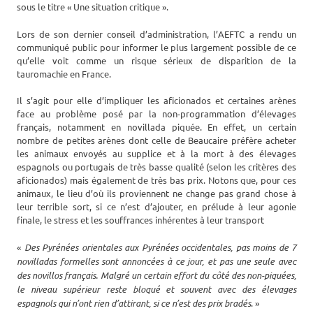
sous le titre « Une situation critique ».
Lors de son dernier conseil d’administration, l’AEFTC a rendu un
communiqué public pour informer le plus largement possible de ce
qu’elle voit comme un risque sérieux de disparition de la
tauromachie en France.
Il s’agit pour elle d’impliquer les aficionados et certaines arènes
face au problème posé par la non-programmation d’élevages
français, notamment en novillada piquée. En effet, un certain
nombre de petites arènes dont celle de Beaucaire préfère acheter
les animaux envoyés au supplice et à la mort à des élevages
espagnols ou portugais de très basse qualité (selon les critères des
aficionados) mais également de très bas prix. Notons que, pour ces
animaux, le lieu d’où ils proviennent ne change pas grand chose à
leur terrible sort, si ce n’est d’ajouter, en prélude à leur agonie
finale, le stress et les souffrances inhérentes à leur transport
«
Des Pyrénées orientales aux Pyrénées occidentales, pas moins de 7
novilladas formelles sont annoncées à ce jour, et pas une seule avec
des novillos français. Malgré un certain effort du côté des non-piquées,
le niveau supérieur reste bloqué et souvent avec des élevages
espagnols qui n’ont rien d’attirant, si ce n’est des prix bradés
. »