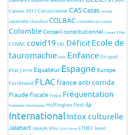
Beaucaire
Biocontact
CAS
Casas
Carcassonne
Cannes 2017
castella
COLBAC
cazarrata
charollois
colombia sin toreo
Colombie
Conseil constitutionnel
Conseil d'Etat
covid19
Ecole de
Déficit
COVAC
CRC
Enfance
tauromachie
En quel
eelv
Espagne
Equateur
Europe
état j'erre
FLAC
france anti corrida
Ferdinand
Fréquentation
Fraude fiscale
Fréjus
ilp
Huffington Post
Guatemala
Hemingway
International
Intox culturelle
Jalabert
LTNEC
Joseph Visu
lunel
L214
Livres