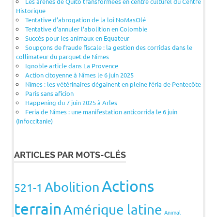
Les arènes de Quito transformées en centre culturel du Centre
Historique
Tentative d’abrogation de la loi NoMasOlé
Tentative d’annuler l’abolition en Colombie
Succès pour les animaux en Equateur
Soupçons de fraude fiscale : la gestion des corridas dans le
collimateur du parquet de Nîmes
Ignoble article dans La Provence
Action citoyenne à Nîmes le 6 juin 2025
Nîmes : les vétérinaires dégainent en pleine féria de Pentecôte
Paris sans aficion
Happening du 7 juin 2025 à Arles
Feria de Nîmes : une manifestation anticorrida le 6 juin
(Infoccitanie)
ARTICLES PAR MOTS-CLÉS
Actions
Abolition
521-1
terrain
Amérique latine
Animal