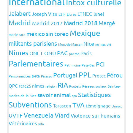
International
Intox culturelle
Jalabert
LTNEC
Joseph Visu
lunel
L214
Livres
Madrid
Madrid 2018
Margé
Madrid 2017
Mexique
mexico sin toreo
marie sara
militants parisiens
Nice
Mont-de-Marsan
no mas olé
Nîmes
PAC
ONCT
ONU
Paris
pacma
Parlementaires
PCI
Patrimoine
Pays-Bas
PPL
Portugal
Pérou
Protec
peta
Personnalités
Picasso
RIA
QPC
rcrc25 nimes
religion
Roubaix
Réseaux sociaux
Saintes-
Statistiques
savoir animal
Maries-de-la-Mer
spa
Subventions
TVA
Tarascon
témoignage
Unesco
Venezuela
Viard
UVTF
Violence sur humains
Vétérinaires
wfa