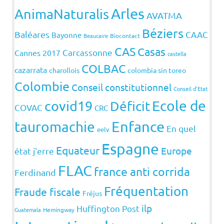
Arles
AnimaNaturalis
AVATMA
Béziers
Baléares
CAAC
Bayonne
Beaucaire
Biocontact
CAS
Casas
Carcassonne
Cannes 2017
castella
COLBAC
cazarrata
charollois
colombia sin toreo
Colombie
Conseil constitutionnel
Conseil d'Etat
covid19
Ecole de
Déficit
COVAC
CRC
Enfance
tauromachie
En quel
eelv
Espagne
Equateur
Europe
état j'erre
FLAC
france anti corrida
Ferdinand
Fréquentation
Fraude fiscale
Fréjus
ilp
Huffington Post
Guatemala
Hemingway