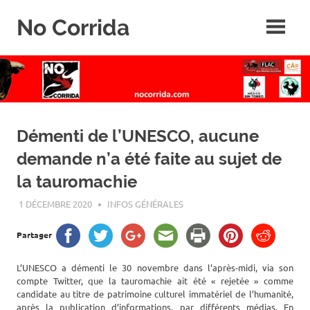
Skip
No Corrida
to
content
Abolition
de
la
corrida
Démenti de l’UNESCO, aucune
demande n’a été faite au sujet de
la tauromachie
1 DÉCEMBRE 2020
ROGER LAHANA
INFOS GÉNÉRALES
Partager
L’UNESCO a démenti le 30 novembre dans l’après-midi, via son
compte Twitter, que la tauromachie ait été « rejetée » comme
candidate au titre de patrimoine culturel immatériel de l’humanité,
après la publication d’informations, par différents médias. En