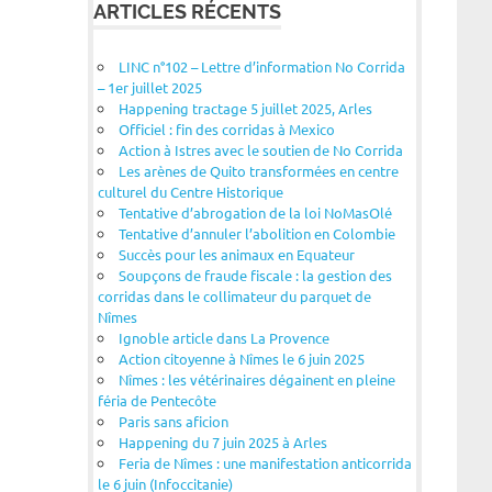
ARTICLES RÉCENTS
LINC n°102 – Lettre d’information No Corrida
– 1er juillet 2025
Happening tractage 5 juillet 2025, Arles
Officiel : fin des corridas à Mexico
Action à Istres avec le soutien de No Corrida
Les arènes de Quito transformées en centre
culturel du Centre Historique
Tentative d’abrogation de la loi NoMasOlé
Tentative d’annuler l’abolition en Colombie
Succès pour les animaux en Equateur
Soupçons de fraude fiscale : la gestion des
corridas dans le collimateur du parquet de
Nîmes
Ignoble article dans La Provence
Action citoyenne à Nîmes le 6 juin 2025
Nîmes : les vétérinaires dégainent en pleine
féria de Pentecôte
Paris sans aficion
Happening du 7 juin 2025 à Arles
Feria de Nîmes : une manifestation anticorrida
le 6 juin (Infoccitanie)