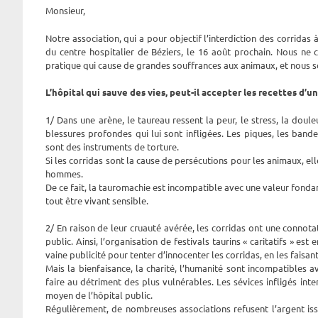
Monsieur,
Notre association, qui a pour objectif l’interdiction des corridas
du centre hospitalier de Béziers, le 16 août prochain. Nous ne
pratique qui cause de grandes souffrances aux animaux, et nous so
L’hôpital qui sauve des vies, peut-il accepter les recettes d’
1/ Dans une arène, le taureau ressent la peur, le stress, la doule
blessures profondes qui lui sont infligées. Les piques, les bande
sont des instruments de torture.
Si les corridas sont la cause de persécutions pour les animaux, el
hommes.
De ce fait, la tauromachie est incompatible avec une valeur fondam
tout être vivant sensible.
2/ En raison de leur cruauté avérée, les corridas ont une connota
public. Ainsi, l’organisation de festivals taurins « caritatifs » 
vaine publicité pour tenter d’innocenter les corridas, en les fais
Mais la bienfaisance, la charité, l’humanité sont incompatibles a
faire au détriment des plus vulnérables. Les sévices infligés in
moyen de l’hôpital public.
Régulièrement, de nombreuses associations refusent l’argent issu