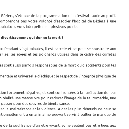
 à Béziers, s’étonne de la programmation d’un festival taurin au profit
 comprenons pas votre volonté d’associer l’hôpital de Béziers à une
uhaitons vous interpeller sur plusieurs points.
un divertissement qui donne la mort ?
ur. Pendant vingt minutes, il est harcelé et ne peut se soustraire aux
rilles, les épées et les poignards utilisés dans le cadre des corridas
les sont aussi parfois responsables de la mort ou d’accidents pour les
entale et universelle d’éthique : le respect de l’intégrité physique de
tion fortement négative, et sont confrontées à la raréfaction de leur
est en réalité une manœuvre pour redorer l’image de la tauromachie, une
ant passer pour des œuvres de bienfaisance.
vec la maltraitance et la violence. Aider les plus démunis ne peut se
tentionnellement à un animal ne peuvent servir à pallier le manque de
 de la souffrance d’un être vivant, et ne veulent pas être liées aux