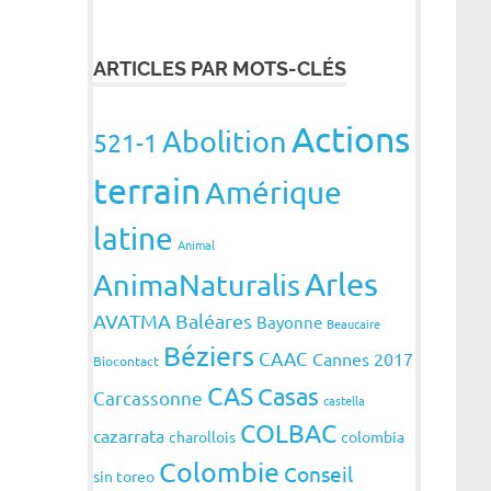
ARTICLES PAR MOTS-CLÉS
Actions
Abolition
521-1
terrain
Amérique
latine
Animal
Arles
AnimaNaturalis
AVATMA
Baléares
Bayonne
Beaucaire
Béziers
CAAC
Cannes 2017
Biocontact
CAS
Casas
Carcassonne
castella
COLBAC
cazarrata
charollois
colombia
Colombie
Conseil
sin toreo