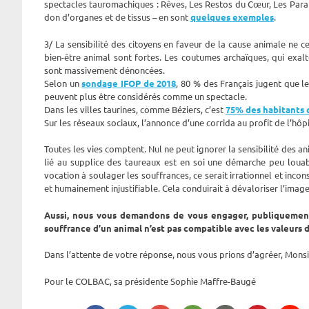
spectacles tauromachiques : Rêves, Les Restos du Cœur, Les Paral
don d’organes et de tissus – en sont
quelques exemples
.
3/ La sensibilité des citoyens en faveur de la cause animale ne 
bien-être animal sont fortes. Les coutumes archaïques, qui exalt
sont massivement dénoncées.
Selon un
sondage IFOP de 2018
, 80 % des Français jugent que l
peuvent plus être considérés comme un spectacle.
Dans les villes taurines, comme Béziers, c’est
75% des habitants 
Sur les réseaux sociaux, l’annonce d’une corrida au profit de l’hôp
Toutes les vies comptent. Nul ne peut ignorer la sensibilité des an
lié au supplice des taureaux est en soi une démarche peu louabl
vocation à soulager les souffrances, ce serait irrationnel et inc
et humainement injustifiable. Cela conduirait à dévaloriser l’image
Aussi, nous vous demandons de vous engager, publiquement,
souffrance d’un animal n’est pas compatible avec les valeurs d
Dans l’attente de votre réponse, nous vous prions d’agréer, Monsi
Pour le COLBAC, sa présidente Sophie Maffre-Baugé