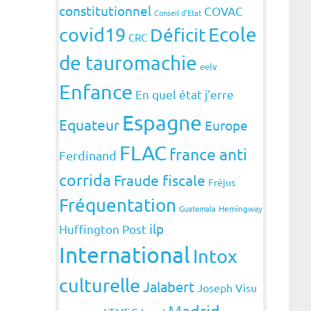
constitutionnel
COVAC
Conseil d'Etat
covid19
Ecole
Déficit
CRC
de tauromachie
eelv
Enfance
En quel état j'erre
Espagne
Equateur
Europe
FLAC
france anti
Ferdinand
corrida
Fraude fiscale
Fréjus
Fréquentation
Guatemala
Hemingway
ilp
Huffington Post
International
Intox
culturelle
Jalabert
Joseph Visu
Madrid