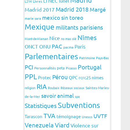
LTNEC
lunel
L214
Livres
Madrid 2018
Margé
Madrid 2017
mexico sin toreo
marie sara
Mexique
militants parisiens
Nîmes
Nice
Mont-de-Marsan
no mas olé
PAC
ONCT
ONU
Paris
pacma
Parlementaires
Patrimoine
Pays-Bas
Portugal
PCI
peta
Personnalités
Picasso
PPL
Pérou
Protec
QPC
rcrc25 nimes
RIA
religion
Roubaix
Réseaux sociaux
Saintes-Maries-
savoir animal
de-la-Mer
spa
Subventions
Statistiques
TVA
UVTF
Tarascon
témoignage
Unesco
Venezuela
Viard
Violence sur