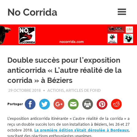
Skip
No Corrida
to
content
Abolition
de
la
corrida
Double succès pour l’exposition
anticorrida « L’autre réalité de la
corrida » à Béziers
29 OCTOBRE 2018
ROGER LAHANA
ACTIONS
,
ARTICLES DE FOND
Partager
L’exposition anticorrida itinérante « L’autre réalité de la corrida » a
reçu un double succès lors de son installation à Béziers, les 26 et 27
octobre 2018.
La première édition s’était déroulée à Bordeaux
,
suscitant des réactions enthousiastes unanimes.