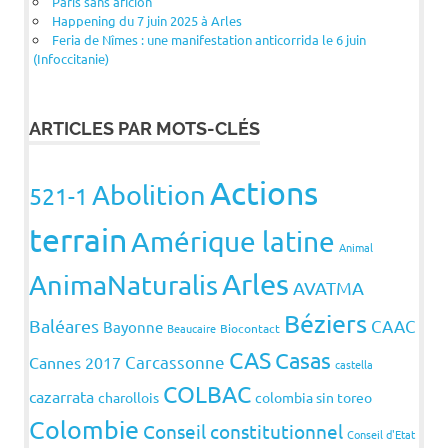
Paris sans aficion
Happening du 7 juin 2025 à Arles
Feria de Nîmes : une manifestation anticorrida le 6 juin
(Infoccitanie)
ARTICLES PAR MOTS-CLÉS
Actions
Abolition
521-1
terrain
Amérique latine
Animal
Arles
AnimaNaturalis
AVATMA
Béziers
Baléares
CAAC
Bayonne
Beaucaire
Biocontact
CAS
Casas
Carcassonne
Cannes 2017
castella
COLBAC
cazarrata
charollois
colombia sin toreo
Colombie
Conseil constitutionnel
Conseil d'Etat