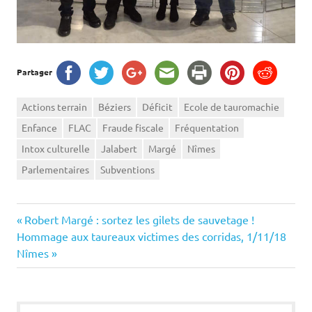
Partager
Actions terrain
Béziers
Déficit
Ecole de tauromachie
Enfance
FLAC
Fraude fiscale
Fréquentation
Intox culturelle
Jalabert
Margé
Nîmes
Parlementaires
Subventions
Navigation
Previous
Robert Margé : sortez les gilets de sauvetage !
Next
Post:
Hommage aux taureaux victimes des corridas, 1/11/18
de
Post:
Nîmes
l’article