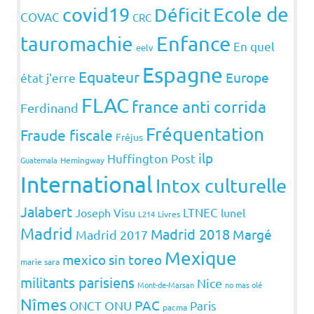
covid19
Ecole de
Déficit
COVAC
CRC
Enfance
tauromachie
En quel
eelv
Espagne
Equateur
Europe
état j'erre
FLAC
france anti corrida
Ferdinand
Fréquentation
Fraude fiscale
Fréjus
ilp
Huffington Post
Guatemala
Hemingway
International
Intox culturelle
Jalabert
LTNEC
Joseph Visu
lunel
L214
Livres
Madrid
Madrid 2018
Margé
Madrid 2017
Mexique
mexico sin toreo
marie sara
militants parisiens
Nice
Mont-de-Marsan
no mas olé
Nîmes
PAC
ONCT
ONU
Paris
pacma