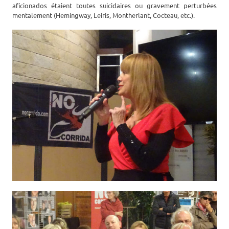
aficionados étaient toutes suicidaires ou gravement perturbées
mentalement (Hemingway, Leiris, Montherlant, Cocteau, etc.).