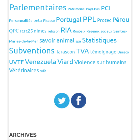
Parlementaires
PCI
Patrimoine
Pays-Bas
PPL
Portugal
Pérou
Protec
peta
Personnalités
Picasso
RIA
QPC
rcrc25 nimes
religion
Roubaix
Réseaux sociaux
Saintes-
Statistiques
savoir animal
Maries-de-la-Mer
spa
Subventions
TVA
Tarascon
témoignage
Unesco
Venezuela
Viard
UVTF
Violence sur humains
Vétérinaires
wfa
ARCHIVES