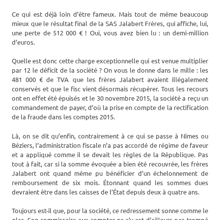
Ce qui est déjà loin d’être fameux. Mais tout de même beaucoup
mieux que le résultat final de la SAS Jalabert Frères, qui affiche, lui,
une perte de 512 000 € ! Oui, vous avez bien lu : un demi-million
d’euros.
Quelle est donc cette charge exceptionnelle qui est venue multiplier
par 12 le déficit de la société ? On vous le donne dans le mille : les
481 000 € de TVA que les frères Jalabert avaient illégalement
conservés et que le fisc vient désormais récupérer. Tous les recours
ont en effet été épuisés et le 30 novembre 2015, la société a reçu un
commandement de payer, d’où la prise en compte de la rectification
de la fraude dans les comptes 2015.
Là, on se dit qu’enfin, contrairement à ce qui se passe à Nîmes ou
Béziers, l’administration fiscale n’a pas accordé de régime de faveur
et a appliqué comme il se devait les règles de la République. Pas
tout à fait, car si la somme évoquée a bien été recouvrée, les frères
Jalabert ont quand même pu bénéficier d’un échelonnement de
remboursement de six mois. Étonnant quand les sommes dues
devraient être dans les caisses de l’État depuis deux à quatre ans.
Toujours est-il que, pour la société, ce redressement sonne comme le
glas. Son commissaire aux comptes ne s’y est d’ailleurs pas trompé