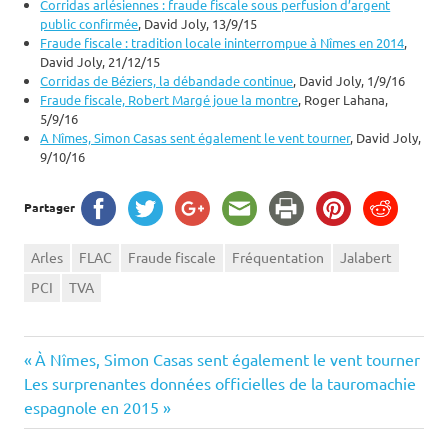
Corridas arlésiennes : fraude fiscale sous perfusion d’argent
public confirmée
, David Joly, 13/9/15
Fraude fiscale : tradition locale ininterrompue à Nîmes en 2014
,
David Joly, 21/12/15
Corridas de Béziers, la débandade continue
, David Joly, 1/9/16
Fraude fiscale, Robert Margé joue la montre
, Roger Lahana,
5/9/16
A Nîmes, Simon Casas sent également le vent tourner
, David Joly,
9/10/16
Partager
Arles
FLAC
Fraude fiscale
Fréquentation
Jalabert
PCI
TVA
Navigation
Previous
À Nîmes, Simon Casas sent également le vent tourner
Next
Post:
Les surprenantes données officielles de la tauromachie
de
Post:
espagnole en 2015
l’article