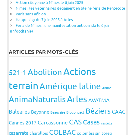
Action citoyenne à Nîmes le 6 juin 2025
Nîmes : les vétérinaires dégainent en pleine féria de Pentecôte
Paris sans aficion
Happening du 7 juin 2025 à Arles
Feria de Nîmes : une manifestation anticorrida le 6 juin
(Infoccitanie)
ARTICLES PAR MOTS-CLÉS
Actions
Abolition
521-1
terrain
Amérique latine
Animal
Arles
AnimaNaturalis
AVATMA
Béziers
Baléares
CAAC
Bayonne
Beaucaire
Biocontact
CAS
Casas
Carcassonne
Cannes 2017
castella
COLBAC
cazarrata
charollois
colombia sin toreo