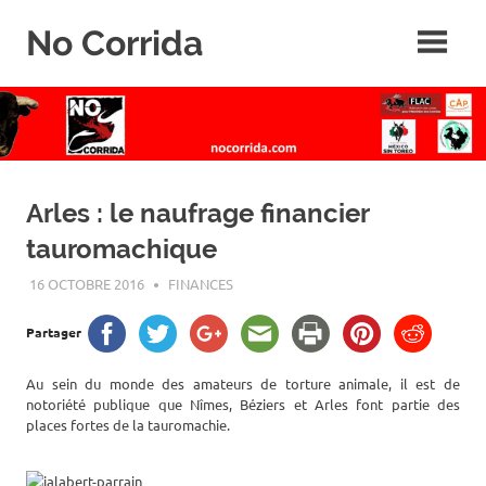
Skip
No Corrida
to
content
Abolition
de
la
corrida
Arles : le naufrage financier
tauromachique
16 OCTOBRE 2016
ROGER LAHANA
FINANCES
Partager
Au sein du monde des amateurs de torture animale, il est de
notoriété publique que Nîmes, Béziers et Arles font partie des
places fortes de la tauromachie.