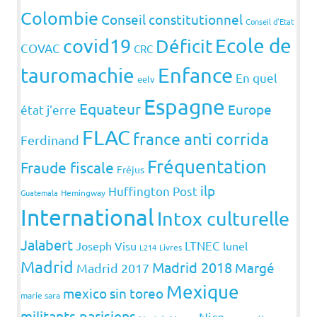
Colombie
Conseil constitutionnel
Conseil d'Etat
covid19
Ecole de
Déficit
COVAC
CRC
Enfance
tauromachie
En quel
eelv
Espagne
Equateur
Europe
état j'erre
FLAC
france anti corrida
Ferdinand
Fréquentation
Fraude fiscale
Fréjus
ilp
Huffington Post
Guatemala
Hemingway
International
Intox culturelle
Jalabert
LTNEC
Joseph Visu
lunel
L214
Livres
Madrid
Madrid 2018
Margé
Madrid 2017
Mexique
mexico sin toreo
marie sara
militants parisiens
Nice