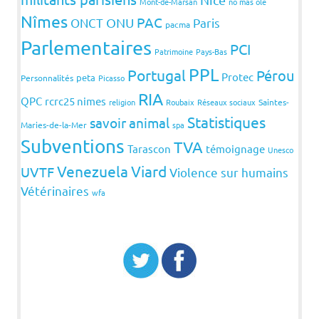
Mont-de-Marsan
no mas olé
Nîmes
PAC
ONCT
ONU
Paris
pacma
Parlementaires
PCI
Patrimoine
Pays-Bas
PPL
Portugal
Pérou
Protec
peta
Personnalités
Picasso
RIA
QPC
rcrc25 nimes
religion
Roubaix
Réseaux sociaux
Saintes-
Statistiques
savoir animal
Maries-de-la-Mer
spa
Subventions
TVA
Tarascon
témoignage
Unesco
Venezuela
Viard
UVTF
Violence sur humains
Vétérinaires
wfa