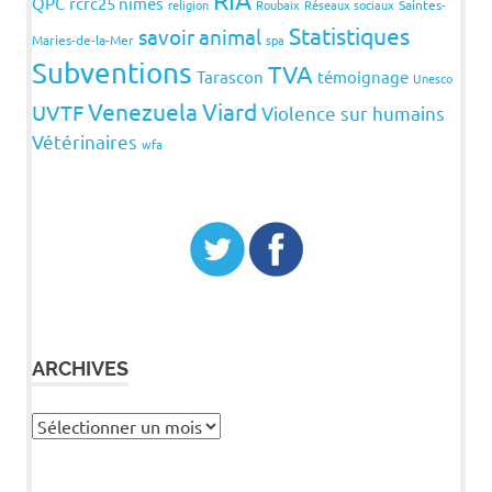
QPC
rcrc25 nimes
religion
Roubaix
Réseaux sociaux
Saintes-
Statistiques
savoir animal
Maries-de-la-Mer
spa
Subventions
TVA
Tarascon
témoignage
Unesco
Venezuela
Viard
UVTF
Violence sur humains
Vétérinaires
wfa
ARCHIVES
Archives