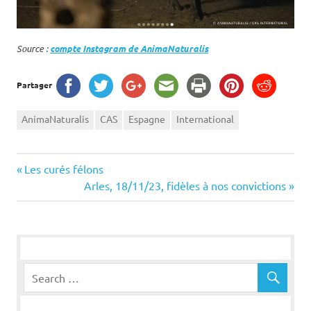
Source :
compte Instagram de AnimaNaturalis
Partager
AnimaNaturalis
CAS
Espagne
International
Navigation
Previous
Les curés félons
Post:
Next
Arles, 18/11/23, fidèles à nos convictions
de
Post:
l’article