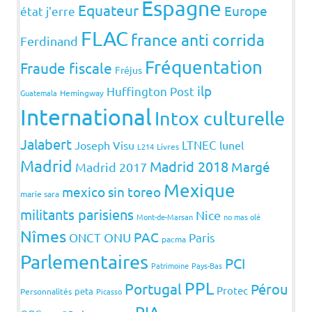
Espagne
Equateur
Europe
état j'erre
FLAC
france anti corrida
Ferdinand
Fréquentation
Fraude fiscale
Fréjus
ilp
Huffington Post
Guatemala
Hemingway
International
Intox culturelle
Jalabert
LTNEC
Joseph Visu
lunel
L214
Livres
Madrid
Madrid 2018
Margé
Madrid 2017
Mexique
mexico sin toreo
marie sara
militants parisiens
Nice
Mont-de-Marsan
no mas olé
Nîmes
PAC
ONCT
ONU
Paris
pacma
Parlementaires
PCI
Patrimoine
Pays-Bas
PPL
Portugal
Pérou
Protec
peta
Personnalités
Picasso
RIA