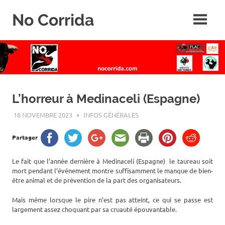
Skip
No Corrida
to
content
Abolition
de
la
corrida
L’horreur à Medinaceli (Espagne)
18 NOVEMBRE 2023
ROGER LAHANA
INFOS GÉNÉRALES
Partager
Le fait que l’année dernière à Medinaceli (Espagne) le taureau soit
mort pendant l’événement montre suffisamment le manque de bien-
être animal et de prévention de la part des organisateurs.
Mais même lorsque le pire n’est pas atteint, ce qui se passe est
largement assez choquant par sa cruauté épouvantable.