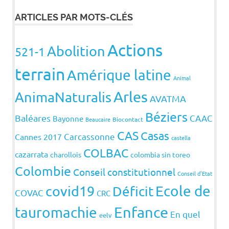
ARTICLES PAR MOTS-CLÉS
Actions
Abolition
521-1
terrain
Amérique latine
Animal
Arles
AnimaNaturalis
AVATMA
Béziers
Baléares
CAAC
Bayonne
Beaucaire
Biocontact
CAS
Casas
Carcassonne
Cannes 2017
castella
COLBAC
cazarrata
charollois
colombia sin toreo
Colombie
Conseil constitutionnel
Conseil d'Etat
covid19
Ecole de
Déficit
COVAC
CRC
Enfance
tauromachie
En quel
eelv