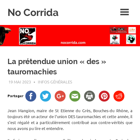
Skip
No Corrida
to
content
Abolition
de
la
corrida
La prétendue union « des »
tauromachies
19 MAI 2023
ROGER LAHANA
INFOS GÉNÉRALES
Partager
Jean Mangion, maire de St Etienne du Grès, Bouches-du Rhône, a
toujours été un acteur de l’union DES tauromachies et cette année, il
s’est régalé et a particulièrement contribué aux contre-vérités que
nous avons pu lire et entendre.