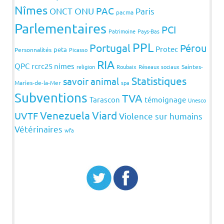
Nîmes
PAC
ONCT
ONU
Paris
pacma
Parlementaires
PCI
Patrimoine
Pays-Bas
PPL
Portugal
Pérou
Protec
peta
Personnalités
Picasso
RIA
QPC
rcrc25 nimes
religion
Roubaix
Réseaux sociaux
Saintes-
Statistiques
savoir animal
Maries-de-la-Mer
spa
Subventions
TVA
Tarascon
témoignage
Unesco
Venezuela
Viard
UVTF
Violence sur humains
Vétérinaires
wfa