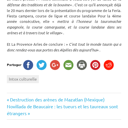
défense des traditions et de la bouvine
« . C’est ce qu’il annonçait déjà
le 20 mars dernier lors de la présentation du programme de la Feria.
Fiesta campera, course de ligue et course landaise Pour la 4ème
année consécutive, elle «
mettra à l’honneur la tauromachie
espagnole, la course camarguaise, et la course landaise dans ses
arènes et à travers tout le village
« .
Et La Provence Arles de conclure : »
C’est tout le monde taurin qui a
donc rendez-vous aux portes des Alpilles dès aujourd’hui
« .
Partager
Intox culturelle
Navigation
Previous
Destruction des arènes de Mazatlan (Mexique)
Next
Post:
Novillada de Beaucaire : les tueurs et les taureaux sont
de
Post:
étrangers
l’article