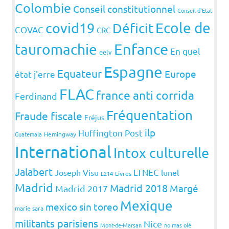
Colombie
Conseil constitutionnel
Conseil d'Etat
covid19
Ecole de
Déficit
COVAC
CRC
Enfance
tauromachie
En quel
eelv
Espagne
Equateur
Europe
état j'erre
FLAC
france anti corrida
Ferdinand
Fréquentation
Fraude fiscale
Fréjus
ilp
Huffington Post
Guatemala
Hemingway
International
Intox culturelle
Jalabert
LTNEC
Joseph Visu
lunel
L214
Livres
Madrid
Madrid 2018
Margé
Madrid 2017
Mexique
mexico sin toreo
marie sara
militants parisiens
Nice
Mont-de-Marsan
no mas olé