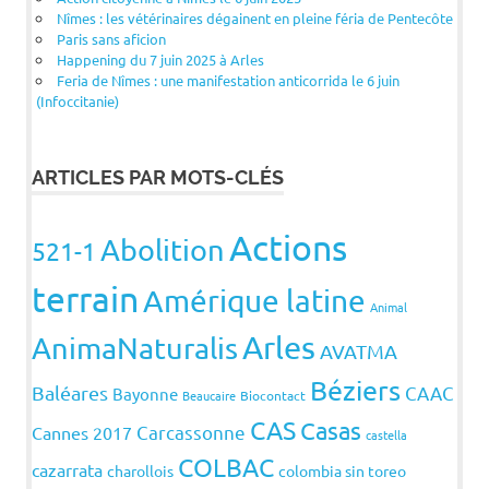
Nîmes : les vétérinaires dégainent en pleine féria de Pentecôte
Paris sans aficion
Happening du 7 juin 2025 à Arles
Feria de Nîmes : une manifestation anticorrida le 6 juin
(Infoccitanie)
ARTICLES PAR MOTS-CLÉS
Actions
Abolition
521-1
terrain
Amérique latine
Animal
Arles
AnimaNaturalis
AVATMA
Béziers
Baléares
CAAC
Bayonne
Beaucaire
Biocontact
CAS
Casas
Carcassonne
Cannes 2017
castella
COLBAC
cazarrata
charollois
colombia sin toreo