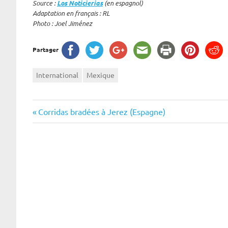
Source :
Los Noticierias
(en espagnol)
Adaptation en français : RL
Photo : Joel Jiménez
Partager
International
Mexique
Navigation
Previous
Corridas bradées à Jerez (Espagne)
Post:
de
l’article