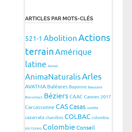
ARTICLES PAR MOTS-CLÉS
Actions
Abolition
521-1
terrain
Amérique
latine
Animal
Arles
AnimaNaturalis
AVATMA
Baléares
Bayonne
Beaucaire
Béziers
CAAC
Cannes 2017
Biocontact
CAS
Casas
Carcassonne
castella
COLBAC
cazarrata
charollois
colombia
Colombie
Conseil
sin toreo