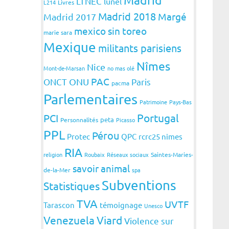
LTNEC
lunel
L214
Livres
Madrid 2018
Margé
Madrid 2017
mexico sin toreo
marie sara
Mexique
militants parisiens
Nîmes
Nice
Mont-de-Marsan
no mas olé
PAC
ONCT
ONU
Paris
pacma
Parlementaires
Patrimoine
Pays-Bas
Portugal
PCI
peta
Personnalités
Picasso
PPL
Pérou
Protec
QPC
rcrc25 nimes
RIA
religion
Roubaix
Réseaux sociaux
Saintes-Maries-
savoir animal
de-la-Mer
spa
Subventions
Statistiques
TVA
UVTF
Tarascon
témoignage
Unesco
Venezuela
Viard
Violence sur