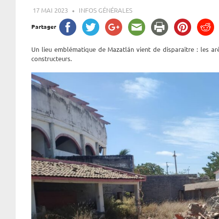
17 MAI 2023
ROGER LAHANA
INFOS GÉNÉRALES
Partager
Un lieu emblématique de Mazatlán vient de disparaître : les 
constructeurs.