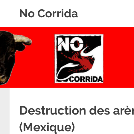
Skip
No Corrida
to
content
Abolition
de
la
corrida
Destruction des ar
(Mexique)