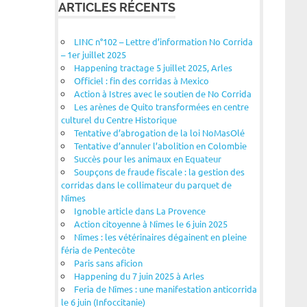
ARTICLES RÉCENTS
LINC n°102 – Lettre d’information No Corrida
– 1er juillet 2025
Happening tractage 5 juillet 2025, Arles
Officiel : fin des corridas à Mexico
Action à Istres avec le soutien de No Corrida
Les arènes de Quito transformées en centre
culturel du Centre Historique
Tentative d’abrogation de la loi NoMasOlé
Tentative d’annuler l’abolition en Colombie
Succès pour les animaux en Equateur
Soupçons de fraude fiscale : la gestion des
corridas dans le collimateur du parquet de
Nîmes
Ignoble article dans La Provence
Action citoyenne à Nîmes le 6 juin 2025
Nîmes : les vétérinaires dégainent en pleine
féria de Pentecôte
Paris sans aficion
Happening du 7 juin 2025 à Arles
Feria de Nîmes : une manifestation anticorrida
le 6 juin (Infoccitanie)