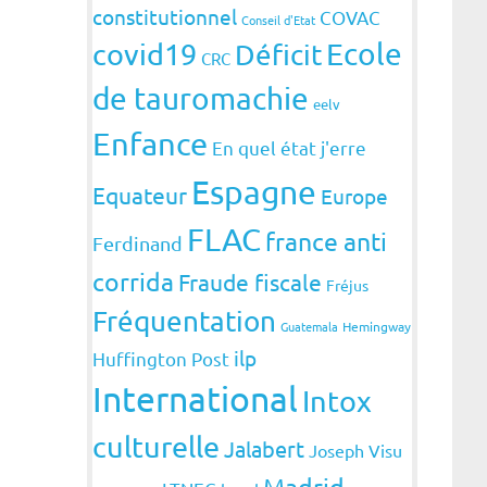
constitutionnel
COVAC
Conseil d'Etat
covid19
Ecole
Déficit
CRC
de tauromachie
eelv
Enfance
En quel état j'erre
Espagne
Equateur
Europe
FLAC
france anti
Ferdinand
corrida
Fraude fiscale
Fréjus
Fréquentation
Guatemala
Hemingway
ilp
Huffington Post
International
Intox
culturelle
Jalabert
Joseph Visu
Madrid