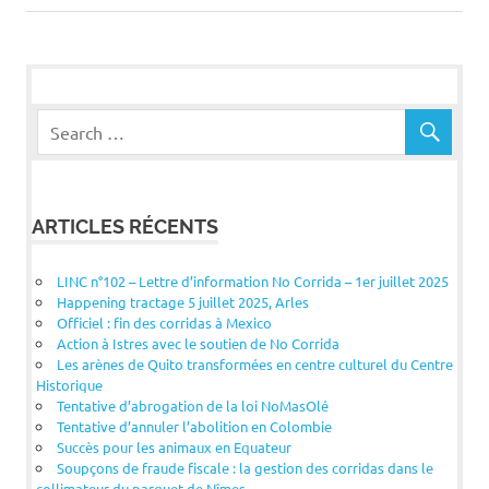
l’article
ARTICLES RÉCENTS
LINC n°102 – Lettre d’information No Corrida – 1er juillet 2025
Happening tractage 5 juillet 2025, Arles
Officiel : fin des corridas à Mexico
Action à Istres avec le soutien de No Corrida
Les arènes de Quito transformées en centre culturel du Centre
Historique
Tentative d’abrogation de la loi NoMasOlé
Tentative d’annuler l’abolition en Colombie
Succès pour les animaux en Equateur
Soupçons de fraude fiscale : la gestion des corridas dans le
collimateur du parquet de Nîmes