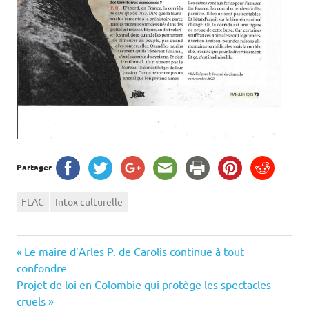
Partager
FLAC
Intox culturelle
Navigation
Previous
Le maire d’Arles P. de Carolis continue à tout
Post:
confondre
de
Next
Projet de loi en Colombie qui protège les spectacles
Post:
cruels