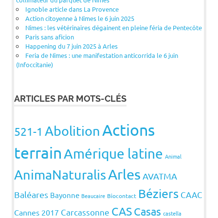
Ignoble article dans La Provence
Action citoyenne à Nîmes le 6 juin 2025
Nîmes : les vétérinaires dégainent en pleine féria de Pentecôte
Paris sans aficion
Happening du 7 juin 2025 à Arles
Feria de Nîmes : une manifestation anticorrida le 6 juin
(Infoccitanie)
ARTICLES PAR MOTS-CLÉS
Actions
Abolition
521-1
terrain
Amérique latine
Animal
Arles
AnimaNaturalis
AVATMA
Béziers
Baléares
CAAC
Bayonne
Beaucaire
Biocontact
CAS
Casas
Carcassonne
Cannes 2017
castella