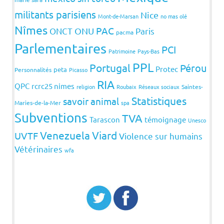
militants parisiens
Nice
Mont-de-Marsan
no mas olé
Nîmes
PAC
ONCT
ONU
Paris
pacma
Parlementaires
PCI
Patrimoine
Pays-Bas
PPL
Portugal
Pérou
Protec
peta
Personnalités
Picasso
RIA
QPC
rcrc25 nimes
religion
Roubaix
Réseaux sociaux
Saintes-
Statistiques
savoir animal
Maries-de-la-Mer
spa
Subventions
TVA
Tarascon
témoignage
Unesco
Venezuela
Viard
UVTF
Violence sur humains
Vétérinaires
wfa