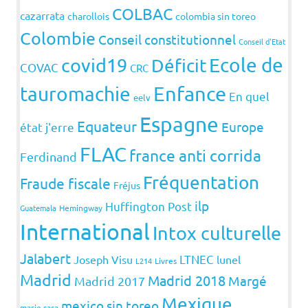
COLBAC
cazarrata
charollois
colombia sin toreo
Colombie
Conseil constitutionnel
Conseil d'Etat
covid19
Ecole de
Déficit
COVAC
CRC
Enfance
tauromachie
En quel
eelv
Espagne
Equateur
Europe
état j'erre
FLAC
france anti corrida
Ferdinand
Fréquentation
Fraude fiscale
Fréjus
ilp
Huffington Post
Guatemala
Hemingway
International
Intox culturelle
Jalabert
LTNEC
Joseph Visu
lunel
L214
Livres
Madrid
Madrid 2018
Margé
Madrid 2017
Mexique
mexico sin toreo
marie sara