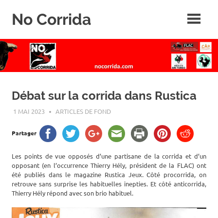
Skip
No Corrida
to
content
Abolition
de
la
corrida
Débat sur la corrida dans Rustica
1 MAI 2023
ROGER LAHANA
ARTICLES DE FOND
Partager
Les points de vue opposés d’une partisane de la corrida et d’un
opposant (en l’occurrence Thierry Hély, président de la FLAC) ont
été publiés dans le magazine Rustica Jeux. Côté procorrida, on
retrouve sans surprise les habituelles inepties. Et côté anticorrida,
Thierry Hély répond avec son brio habituel.