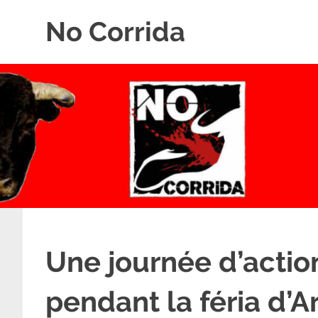
Skip
No Corrida
to
content
Abolition
de
la
corrida
Une journée d’actio
pendant la féria d’A