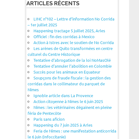
ARTICLES RÉCENTS
LINC n°102 – Lettre d’information No Corrida
– 1er juillet 2025
Happening tractage 5 juillet 2025, Arles
Officiel : fin des corridas à Mexico
Action à Istres avec le soutien de No Corrida
Les arènes de Quito transformées en centre
culturel du Centre Historique
Tentative d’abrogation de la loi NoMasOlé
Tentative d’annuler l’abolition en Colombie
Succès pour les animaux en Equateur
Soupçons de fraude fiscale : la gestion des
corridas dans le collimateur du parquet de
Nîmes
Ignoble article dans La Provence
Action citoyenne à Nîmes le 6 juin 2025
Nîmes : les vétérinaires dégainent en pleine
féria de Pentecôte
Paris sans aficion
Happening du 7 juin 2025 à Arles
Feria de Nîmes : une manifestation anticorrida
le 6 juin (Infoccitanie)