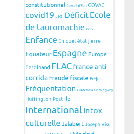
constitutionnel
COVAC
Conseil d'Etat
covid19
Ecole
Déficit
CRC
de tauromachie
eelv
Enfance
En quel état j'erre
Espagne
Equateur
Europe
FLAC
france anti
Ferdinand
corrida
Fraude fiscale
Fréjus
Fréquentation
Guatemala
Hemingway
ilp
Huffington Post
International
Intox
culturelle
Jalabert
Joseph Visu
Madrid