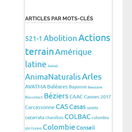
ARTICLES PAR MOTS-CLÉS
Actions
Abolition
521-1
terrain
Amérique
latine
Animal
Arles
AnimaNaturalis
AVATMA
Baléares
Bayonne
Beaucaire
Béziers
CAAC
Cannes 2017
Biocontact
CAS
Casas
Carcassonne
castella
COLBAC
cazarrata
charollois
colombia
Colombie
Conseil
sin toreo