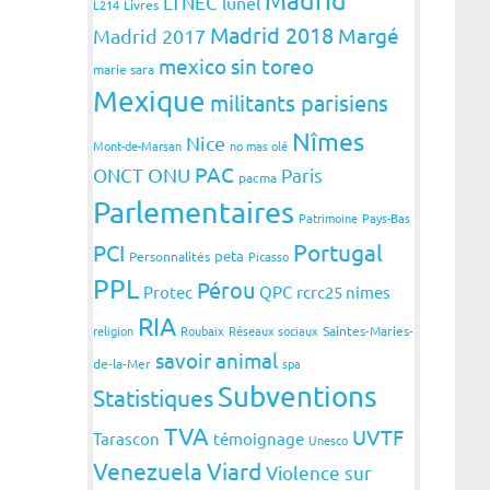
LTNEC
lunel
L214
Livres
Madrid 2018
Margé
Madrid 2017
mexico sin toreo
marie sara
Mexique
militants parisiens
Nîmes
Nice
Mont-de-Marsan
no mas olé
PAC
ONCT
ONU
Paris
pacma
Parlementaires
Patrimoine
Pays-Bas
Portugal
PCI
peta
Personnalités
Picasso
PPL
Pérou
Protec
QPC
rcrc25 nimes
RIA
religion
Roubaix
Réseaux sociaux
Saintes-Maries-
savoir animal
de-la-Mer
spa
Subventions
Statistiques
TVA
UVTF
Tarascon
témoignage
Unesco
Venezuela
Viard
Violence sur