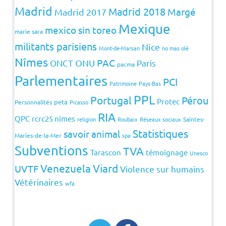
Madrid
Madrid 2018
Margé
Madrid 2017
Mexique
mexico sin toreo
marie sara
militants parisiens
Nice
Mont-de-Marsan
no mas olé
Nîmes
PAC
ONCT
ONU
Paris
pacma
Parlementaires
PCI
Patrimoine
Pays-Bas
PPL
Portugal
Pérou
Protec
peta
Personnalités
Picasso
RIA
QPC
rcrc25 nimes
religion
Roubaix
Réseaux sociaux
Saintes-
Statistiques
savoir animal
Maries-de-la-Mer
spa
Subventions
TVA
Tarascon
témoignage
Unesco
Venezuela
Viard
UVTF
Violence sur humains
Vétérinaires
wfa