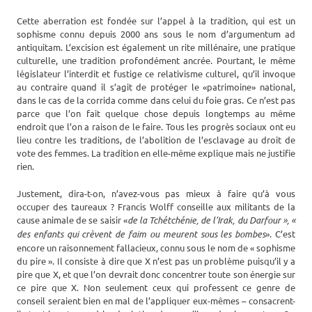
Cette aberration est fondée sur l’appel à la tradition, qui est un
sophisme connu depuis 2000 ans sous le nom d’argumentum ad
antiquitam. L’excision est également un rite millénaire, une pratique
culturelle, une tradition profondément ancrée. Pourtant, le même
législateur l’interdit et fustige ce relativisme culturel, qu’il invoque
au contraire quand il s’agit de protéger le «patrimoine» national,
dans le cas de la corrida comme dans celui du foie gras. Ce n’est pas
parce que l’on fait quelque chose depuis longtemps au même
endroit que l’on a raison de le faire. Tous les progrès sociaux ont eu
lieu contre les traditions, de l’abolition de l’esclavage au droit de
vote des femmes. La tradition en elle-même explique mais ne justifie
rien.
Justement, dira-t-on, n’avez-vous pas mieux à faire qu’à vous
occuper des taureaux ? Francis Wolff conseille aux militants de la
cause animale de se saisir «
de la Tchétchénie, de l’Irak, du Darfour », «
des enfants qui crèvent de faim ou meurent sous les bombes
». C’est
encore un raisonnement fallacieux, connu sous le nom de « sophisme
du pire ». Il consiste à dire que X n’est pas un problème puisqu’il y a
pire que X, et que l’on devrait donc concentrer toute son énergie sur
ce pire que X. Non seulement ceux qui professent ce genre de
conseil seraient bien en mal de l’appliquer eux-mêmes – consacrent-