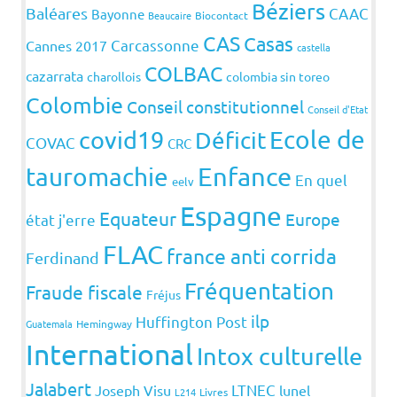
Béziers
Baléares
CAAC
Bayonne
Beaucaire
Biocontact
CAS
Casas
Carcassonne
Cannes 2017
castella
COLBAC
cazarrata
charollois
colombia sin toreo
Colombie
Conseil constitutionnel
Conseil d'Etat
covid19
Ecole de
Déficit
COVAC
CRC
Enfance
tauromachie
En quel
eelv
Espagne
Equateur
Europe
état j'erre
FLAC
france anti corrida
Ferdinand
Fréquentation
Fraude fiscale
Fréjus
ilp
Huffington Post
Guatemala
Hemingway
International
Intox culturelle
Jalabert
LTNEC
Joseph Visu
lunel
L214
Livres