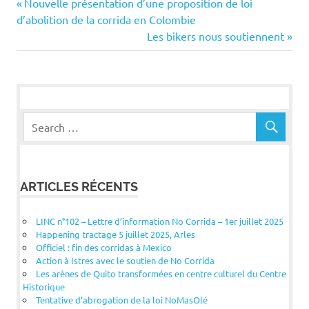
Navigation
Previous
Nouvelle présentation d’une proposition de loi
Post:
d’abolition de la corrida en Colombie
de
Next
Les bikers nous soutiennent
Post:
l’article
ARTICLES RÉCENTS
LINC n°102 – Lettre d’information No Corrida – 1er juillet 2025
Happening tractage 5 juillet 2025, Arles
Officiel : fin des corridas à Mexico
Action à Istres avec le soutien de No Corrida
Les arènes de Quito transformées en centre culturel du Centre
Historique
Tentative d’abrogation de la loi NoMasOlé