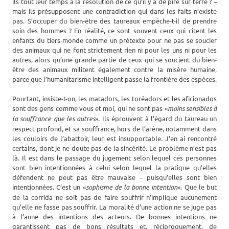
ils tout leur temps à la résolution de ce qu’il y a de pire sur terre ? –
mais ils présupposent une contradiction qui dans les faits n’existe
pas. S’occuper du bien-être des taureaux empêche-t-il de prendre
soin des hommes ? En réalité, ce sont souvent ceux qui citent les
enfants du tiers-monde comme un prétexte pour ne pas se soucier
des animaux qui ne font strictement rien ni pour les uns ni pour les
autres, alors qu’une grande partie de ceux qui se soucient du bien-
être des animaux militent également contre la misère humaine,
parce que l’humanitarisme intelligent passe la frontière des espèces.
Pourtant, insiste-t-on, les matadors, les toréadors et les aficionados
sont des gens comme vous et moi, qui ne sont pas «
moins sensibles à
la souffrance que les autres
». Ils éprouvent à l’égard du taureau un
respect profond, et sa souffrance, hors de l’arène, notamment dans
les couloirs de l’abattoir, leur est insupportable. J’en ai rencontré
certains, dont je ne doute pas de la sincérité. Le problème n’est pas
là. Il est dans le passage du jugement selon lequel ces personnes
sont bien intentionnées à celui selon lequel la pratique qu’elles
défendent ne peut pas être mauvaise – puisqu’elles sont bien
intentionnées. C’est un «
sophisme de la bonne intention
». Que le but
de la corrida ne soit pas de faire souffrir n’implique aucunement
qu’elle ne fasse pas souffrir. La moralité d’une action ne se juge pas
à l’aune des intentions des acteurs. De bonnes intentions ne
garantissent pas de bons résultats et, réciproquement, de