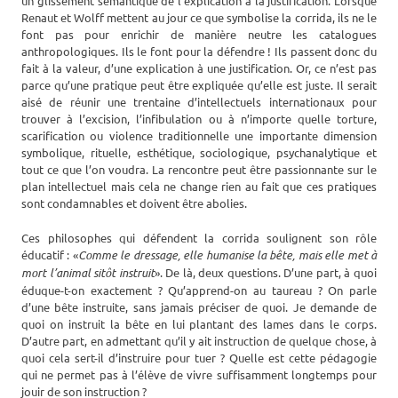
un glissement sémantique de l’explication à la justification. Lorsque
Renaut et Wolff mettent au jour ce que symbolise la corrida, ils ne le
font pas pour enrichir de manière neutre les catalogues
anthropologiques. Ils le font pour la défendre ! Ils passent donc du
fait à la valeur, d’une explication à une justification. Or, ce n’est pas
parce qu’une pratique peut être expliquée qu’elle est juste. Il serait
aisé de réunir une trentaine d’intellectuels internationaux pour
trouver à l’excision, l’infibulation ou à n’importe quelle torture,
scarification ou violence traditionnelle une importante dimension
symbolique, rituelle, esthétique, sociologique, psychanalytique et
tout ce que l’on voudra. La rencontre peut être passionnante sur le
plan intellectuel mais cela ne change rien au fait que ces pratiques
sont condamnables et doivent être abolies.
Ces philosophes qui défendent la corrida soulignent son rôle
éducatif : «
Comme le dressage, elle humanise la bête, mais elle met à
mort l’animal sitôt instruit
». De là, deux questions. D’une part, à quoi
éduque-t-on exactement ? Qu’apprend-on au taureau ? On parle
d’une bête instruite, sans jamais préciser de quoi. Je demande de
quoi on instruit la bête en lui plantant des lames dans le corps.
D’autre part, en admettant qu’il y ait instruction de quelque chose, à
quoi cela sert-il d’instruire pour tuer ? Quelle est cette pédagogie
qui ne permet pas à l’élève de vivre suffisamment longtemps pour
jouir de son instruction ?