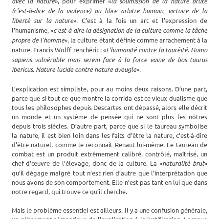
avec la nature
», pour exprimer «
la soumission de la nature brute
(c’est-à-dire de la violence) au libre arbitre humain, victoire de la
liberté sur la nature
». C’est à la fois un art et l’expression de
l’humanisme, «
c’est-à-dire la désignation de la culture comme la tâche
propre de l’homme
», la culture étant définie comme arrachement à la
nature. Francis Wolff renchérit : «
L’humanité contre la tauréité. Homo
sapiens vulnérable mais serein face à la force vaine de bos taurus
ibericus. Nature lucide contre nature aveugle
».
L’explication est simpliste, pour au moins deux raisons. D’une part,
parce que si tout ce que montre la corrida est ce vieux dualisme que
tous les philosophes depuis Descartes ont dépassé, alors elle décrit
un monde et un système de pensée qui ne sont plus les nôtres
depuis trois siècles. D’autre part, parce que si le taureau symbolise
la nature, il est bien loin dans les faits d’être la nature, c’est-à-dire
d’être naturel, comme le reconnaît Renaut lui-même. Le taureau de
combat est un produit extrêmement calibré, contrôlé, maîtrisé, un
chef-d’œuvre de l’élevage, donc de la culture. La «
naturalité brut
»
qu’il dégage malgré tout n’est rien d’autre que l’interprétation que
nous avons de son comportement. Elle n’est pas tant en lui que dans
notre regard, qui trouve ce qu’il cherche.
Mais le problème essentiel est ailleurs. Il y a une confusion générale,