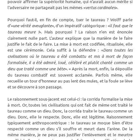
pouvoir affirmer la supériorité humaine, qui n’aurait aucun mérite si
l’adversaire ne partageait pas les mêmes «
vertus cardinales
».
Pourquoi faut-il, en fin de compte, tuer le taureau ? Wolff parle
d’«
une vérité aveuglante
», d’un impératif catégorique : «i
l faut que le
taureau meure !
». Mais pourquoi ? La raison n’en est énoncée
clairement nulle part. L’auteur explique que la manière de le faire
justifie le fait de le faire. La mise à mort est codifiée, ritualisée, elle
est une cérémonie. Cela suffit à la défendre : «
Dans toutes les
civilisations où le taureau a été combattu et mis à mort de façon
formalisée, il a été admiré, loué, célébré et plutôt chanté comme un
dieu que traité comme une bête
». « Après la mort, enfin, la dépouille
du taureau combatif est souvent acclamée. Parfois même, elle
recueille un tour d’honneur au pas lent des mules, et la foule se lève
et se découvre à son passage.
Le raisonnement sous-jacent est celui-ci : la corrida formalise la mise
à mort. Or, toutes les civilisations qui ont fait de même ont traité le
taureau comme un dieu. Donc, la corrida traite le taureau comme un
dieu. Donc, elle le respecte. Donc, elle est légitime. Raisonnement
typiquement anthropocentrique : le taureau se moque bien d’être
respecté comme un dieu s’il souffre et meurt dans l’arène. De la
même manière, je ne peux pas justifier l’enlèvement et le meurtre