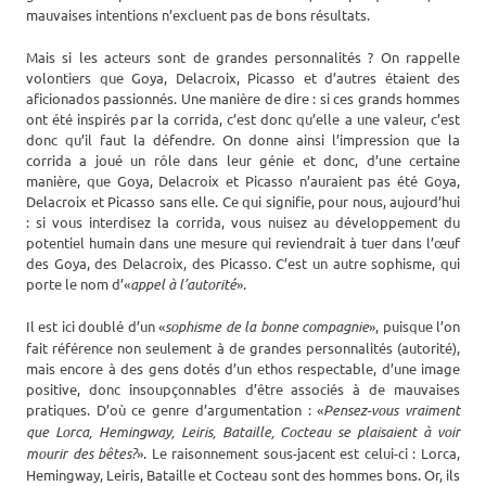
mauvaises intentions n’excluent pas de bons résultats.
Mais si les acteurs sont de grandes personnalités ? On rappelle
volontiers que Goya, Delacroix, Picasso et d’autres étaient des
aficionados passionnés. Une manière de dire : si ces grands hommes
ont été inspirés par la corrida, c’est donc qu’elle a une valeur, c’est
donc qu’il faut la défendre. On donne ainsi l’impression que la
corrida a joué un rôle dans leur génie et donc, d’une certaine
manière, que Goya, Delacroix et Picasso n’auraient pas été Goya,
Delacroix et Picasso sans elle. Ce qui signifie, pour nous, aujourd’hui
: si vous interdisez la corrida, vous nuisez au développement du
potentiel humain dans une mesure qui reviendrait à tuer dans l’œuf
des Goya, des Delacroix, des Picasso. C’est un autre sophisme, qui
porte le nom d’«
appel à l’autorité
».
Il est ici doublé d’un «
sophisme de la bonne compagnie
», puisque l’on
fait référence non seulement à de grandes personnalités (autorité),
mais encore à des gens dotés d’un ethos respectable, d’une image
positive, donc insoupçonnables d’être associés à de mauvaises
pratiques. D’où ce genre d’argumentation : «
Pensez-vous vraiment
que Lorca, Hemingway, Leiris, Bataille, Cocteau se plaisaient à voir
mourir des bêtes?
». Le raisonnement sous-jacent est celui-ci : Lorca,
Hemingway, Leiris, Bataille et Cocteau sont des hommes bons. Or, ils