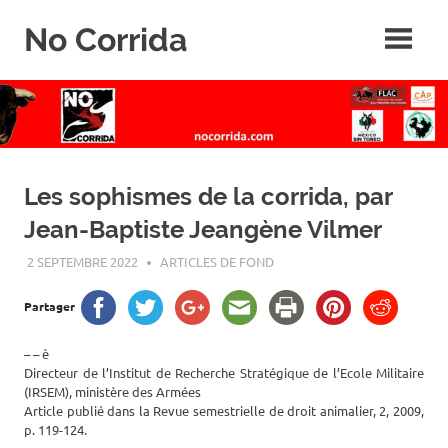
Skip
No Corrida
to
content
Abolition
de
la
corrida
Les sophismes de la corrida, par
Jean-Baptiste Jeangène Vilmer
2 SEPTEMBRE 2022
ROGER LAHANA
ARTICLES DE FOND
Partager
– – è
Directeur de l’Institut de Recherche Stratégique de l’Ecole Militaire
(IRSEM), ministère des Armées
Article publié dans la Revue semestrielle de droit animalier, 2, 2009,
p. 119-124.