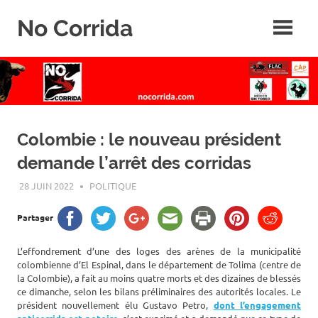
Skip
No Corrida
to
content
Abolition
de
la
corrida
Colombie : le nouveau président
demande l’arrêt des corridas
28 JUIN 2022
ROGER LAHANA
POLITIQUE
Partager
L’effondrement d’une des loges des arènes de la municipalité
colombienne d’El Espinal, dans le département de Tolima (centre de
la Colombie), a fait au moins quatre morts et des dizaines de blessés
ce dimanche, selon les bilans préliminaires des autorités locales. Le
président nouvellement élu Gustavo Petro,
dont l’engagement