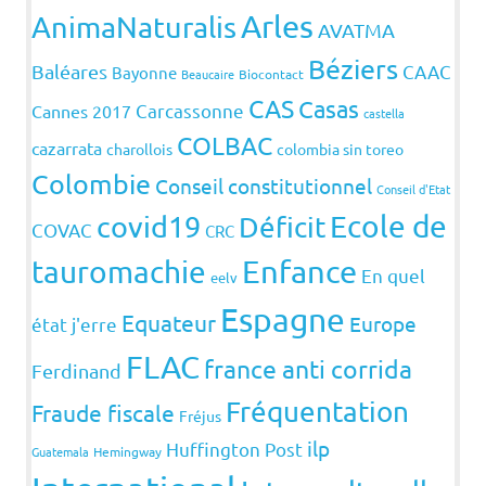
Arles
AnimaNaturalis
AVATMA
Béziers
Baléares
CAAC
Bayonne
Beaucaire
Biocontact
CAS
Casas
Carcassonne
Cannes 2017
castella
COLBAC
cazarrata
charollois
colombia sin toreo
Colombie
Conseil constitutionnel
Conseil d'Etat
covid19
Ecole de
Déficit
COVAC
CRC
Enfance
tauromachie
En quel
eelv
Espagne
Equateur
Europe
état j'erre
FLAC
france anti corrida
Ferdinand
Fréquentation
Fraude fiscale
Fréjus
ilp
Huffington Post
Guatemala
Hemingway