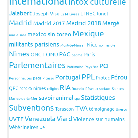
International
Intox culturelle
Jalabert
LTNEC
Joseph Visu
lunel
L214
Livres
Madrid
Madrid 2018
Margé
Madrid 2017
Mexique
mexico sin toreo
marie sara
militants parisiens
Nice
Mont-de-Marsan
no mas olé
Nîmes
PAC
ONCT
ONU
Paris
pacma
Parlementaires
PCI
Patrimoine
Pays-Bas
PPL
Portugal
Pérou
Protec
peta
Personnalités
Picasso
RIA
QPC
rcrc25 nimes
religion
Roubaix
Réseaux sociaux
Saintes-
Statistiques
savoir animal
Maries-de-la-Mer
spa
Subventions
TVA
Tarascon
témoignage
Unesco
Venezuela
Viard
UVTF
Violence sur humains
Vétérinaires
wfa