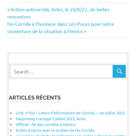
Navigation
Previous
Action anticorrida, Arles, le 26/6/22, de belles
Post:
rencontres
de
Next
No Corrida à l’honneur dans Les Puces pour notre
Post:
couverture de la situation à Mexico
l’article
ARTICLES RÉCENTS
LINC n°102 – Lettre d’information No Corrida – 1er juillet 2025
Happening tractage 5 juillet 2025, Arles
Officiel : fin des corridas à Mexico
Action à Istres avec le soutien de No Corrida
Les arènes de Quito transformées en centre culturel du Centre