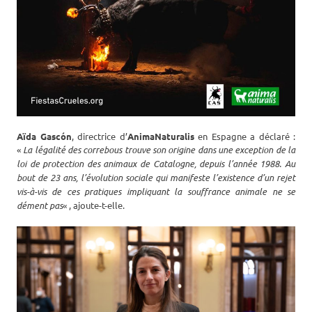
Aïda Gascón
, directrice d’
AnimaNaturalis
en Espagne a déclaré :
«
La légalité des correbous trouve son origine dans une exception de la
loi de protection des animaux de Catalogne, depuis l’année 1988. Au
bout de 23 ans, l’évolution sociale qui manifeste l’existence d’un rejet
vis-à-vis de ces pratiques impliquant la souffrance animale ne se
dément pas
« , ajoute-t-elle.