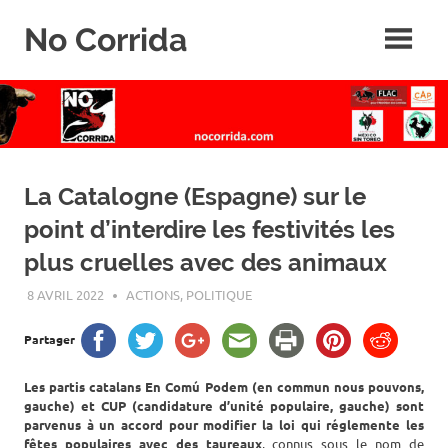
Skip
No Corrida
to
content
Abolition
de
la
corrida
La Catalogne (Espagne) sur le
point d’interdire les festivités les
plus cruelles avec des animaux
8 AVRIL 2022
ROGER LAHANA
ACTIONS
,
POLITIQUE
Partager
Les partis catalans En Comú Podem (en commun nous pouvons,
gauche) et CUP (candidature d’unité populaire, gauche) sont
parvenus à un accord pour modifier la loi qui réglemente les
fêtes populaires avec des taureaux
, connus sous le nom de