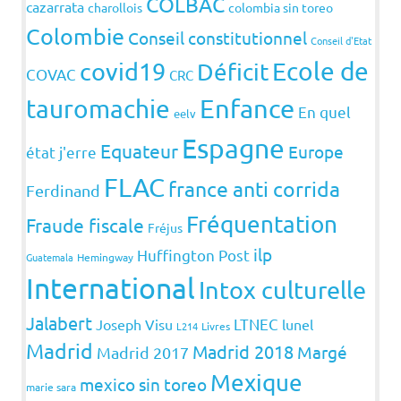
COLBAC
cazarrata
charollois
colombia sin toreo
Colombie
Conseil constitutionnel
Conseil d'Etat
covid19
Ecole de
Déficit
COVAC
CRC
Enfance
tauromachie
En quel
eelv
Espagne
Equateur
Europe
état j'erre
FLAC
france anti corrida
Ferdinand
Fréquentation
Fraude fiscale
Fréjus
ilp
Huffington Post
Guatemala
Hemingway
International
Intox culturelle
Jalabert
LTNEC
Joseph Visu
lunel
L214
Livres
Madrid
Madrid 2018
Margé
Madrid 2017
Mexique
mexico sin toreo
marie sara