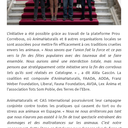
L’initiative a été possible grâce au travail de la plateforme Prou ​​
Correbous, où AnimaNaturalis et 8 autres organisations locales se
sont associées pour mettre fin efficacement à ces traditions cruelles
envers les animaux. «
Nous savons que l’union fait la force et ce pas
vers la fin des fêtes populaires avec des taureaux doit se faire
ensemble. Nous aurions aimé une interdiction totale, mais nous
pensons que stratégiquement cette initiative sera la fin des correbous
tels qu’ils sont réalisés en Catalogne
. « , a dit Aïda Gascón. La
coalition est composée d’AnimaNaturalis, FAADA, ADDA, Franz
Weber Foundation, Libera!, Fauna Foundation, AVDA, Lex Ánima et
l’association Tots Som Poble, des Terres de l’Ebre.
AnimaNaturalis et CAS International poursuivront leur campagne
conjointe contre toutes les pratiques qui causent du tort ou du
stress aux animaux en Espagne. «
Nous ne nous arrêterons pas tant
que nous n’aurons pas assisté à la fin de tout spectacle entraînant des
dommages et des maltraitances sur les animaux. C’est notre