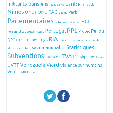
militants parisiens
Nice
Mont-de-Marsan
no mas olé
Nîmes
PAC
ONCT
ONU
Paris
pacma
Parlementaires
PCI
Patrimoine
Pays-Bas
PPL
Portugal
Pérou
Protec
peta
Personnalités
Picasso
RIA
QPC
rcrc25 nimes
religion
Roubaix
Réseaux sociaux
Saintes-
Statistiques
savoir animal
Maries-de-la-Mer
spa
Subventions
TVA
Tarascon
témoignage
Unesco
Venezuela
Viard
UVTF
Violence sur humains
Vétérinaires
wfa