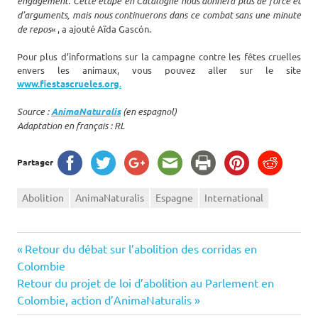
engagement. Cette étape en Catalogne nous donnera plus de force et
d’arguments, mais nous continuerons dans ce combat sans une minute
de repos
« , a ajouté Aïda Gascón.
Pour plus d’informations sur la campagne contre les fêtes cruelles
envers les animaux, vous pouvez aller sur le site
www.fiestascrueles.org
.
Source :
AnimaNaturalis
(en espagnol)
Adaptation en français : RL
Partager
Abolition
AnimaNaturalis
Espagne
International
Navigation
Previous
Retour du débat sur l’abolition des corridas en
Post:
Colombie
de
Next
Retour du projet de loi d’abolition au Parlement en
Post:
Colombie, action d’AnimaNaturalis
l’article