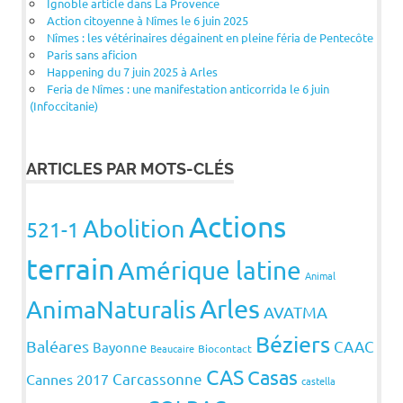
Ignoble article dans La Provence
Action citoyenne à Nîmes le 6 juin 2025
Nîmes : les vétérinaires dégainent en pleine féria de Pentecôte
Paris sans aficion
Happening du 7 juin 2025 à Arles
Feria de Nîmes : une manifestation anticorrida le 6 juin
(Infoccitanie)
ARTICLES PAR MOTS-CLÉS
Actions
Abolition
521-1
terrain
Amérique latine
Animal
Arles
AnimaNaturalis
AVATMA
Béziers
Baléares
CAAC
Bayonne
Beaucaire
Biocontact
CAS
Casas
Carcassonne
Cannes 2017
castella