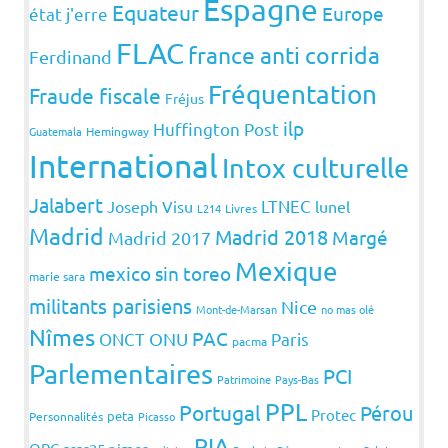
Espagne
Equateur
Europe
état j'erre
FLAC
france anti corrida
Ferdinand
Fréquentation
Fraude fiscale
Fréjus
ilp
Huffington Post
Guatemala
Hemingway
International
Intox culturelle
Jalabert
LTNEC
Joseph Visu
lunel
L214
Livres
Madrid
Madrid 2018
Margé
Madrid 2017
Mexique
mexico sin toreo
marie sara
militants parisiens
Nice
Mont-de-Marsan
no mas olé
Nîmes
PAC
ONCT
ONU
Paris
pacma
Parlementaires
PCI
Patrimoine
Pays-Bas
PPL
Portugal
Pérou
Protec
peta
Personnalités
Picasso
RIA