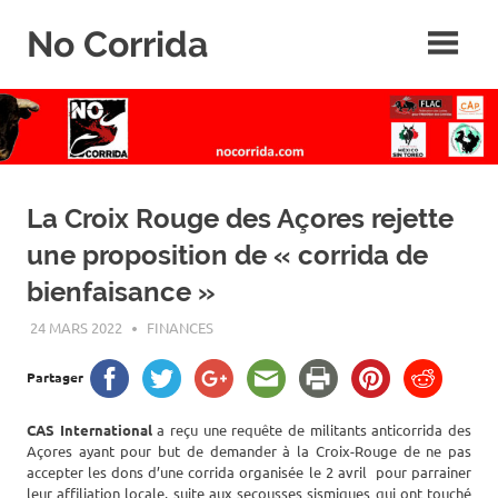
Skip
No Corrida
to
content
Abolition
de
la
corrida
La Croix Rouge des Açores rejette
une proposition de « corrida de
bienfaisance »
24 MARS 2022
ROGER LAHANA
FINANCES
Partager
CAS International
a reçu une requête de militants anticorrida des
Açores ayant pour but de demander à la Croix-Rouge de ne pas
accepter les dons d’une corrida organisée le 2 avril pour parrainer
leur affiliation locale, suite aux secousses sismiques qui ont touché