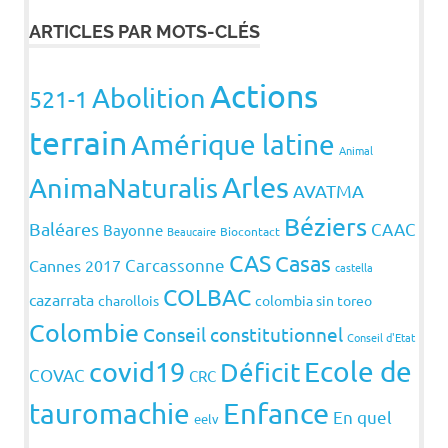
ARTICLES PAR MOTS-CLÉS
Actions
Abolition
521-1
terrain
Amérique latine
Animal
Arles
AnimaNaturalis
AVATMA
Béziers
Baléares
CAAC
Bayonne
Beaucaire
Biocontact
CAS
Casas
Carcassonne
Cannes 2017
castella
COLBAC
cazarrata
charollois
colombia sin toreo
Colombie
Conseil constitutionnel
Conseil d'Etat
covid19
Ecole de
Déficit
COVAC
CRC
Enfance
tauromachie
En quel
eelv