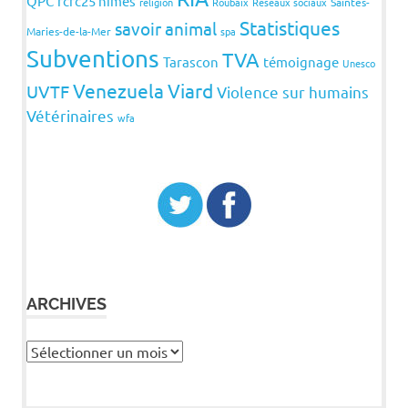
QPC
rcrc25 nimes
religion
Roubaix
Réseaux sociaux
Saintes-
Statistiques
savoir animal
Maries-de-la-Mer
spa
Subventions
TVA
Tarascon
témoignage
Unesco
Venezuela
Viard
UVTF
Violence sur humains
Vétérinaires
wfa
ARCHIVES
Archives