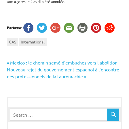
aux Açores le 2 avril a été annulée.
Partager
CAS
International
Navigation
Previous
Mexico : le chemin semé d’embuches vers l’abolition
Next
Post:
Nouveau rejet du gouvernement espagnol à l’encontre
de
Post:
des professionnels de la tauromachie
l’article