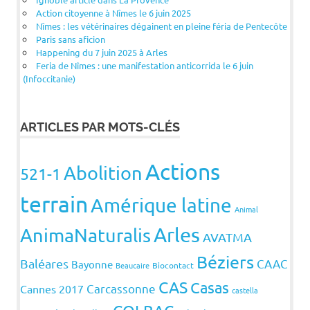
Action citoyenne à Nîmes le 6 juin 2025
Nîmes : les vétérinaires dégainent en pleine féria de Pentecôte
Paris sans aficion
Happening du 7 juin 2025 à Arles
Feria de Nîmes : une manifestation anticorrida le 6 juin
(Infoccitanie)
ARTICLES PAR MOTS-CLÉS
Actions
Abolition
521-1
terrain
Amérique latine
Animal
Arles
AnimaNaturalis
AVATMA
Béziers
Baléares
CAAC
Bayonne
Beaucaire
Biocontact
CAS
Casas
Carcassonne
Cannes 2017
castella