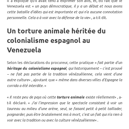
Il a expliqué qu’il avait tenu à exprimer son avis, et, du fait que le
Venezuela est «
un pays démocratique, il y a un débat et nous avons
cette bataille d’idées qui est importante et qui n’a aucune connotation
personnelle. Cela a à voir avec la défense de la vie
« , a-t-il dit.
Un torture animale héritée du
colonialisme espagnol au
Venezuela
Selon les déclarations du procureur, cette pratique «
fait partie d’un
héritage du colonialisme espagnol
, qui historiquement – c’est prouvé
– ne fait pas partie de la tradition vénézuélienne, cela vient d’une
autre culture
« , ajoutant que «
même dans diverses villes d’Espagne la
corrida a été interdite
. »
«
Il reste peu de pays où cette
torture animale
existe réellement
« , a-
t-il déclaré. «
J’ai l’impression que le spectacle consistant à voir un
taureau au milieu d’une arène, seul, se faisant petit à petit taillader,
poignarder, puis être brutalement mis à mort, c’est un fait qui n’a rien à
voir avec la tradition ou avec la culture vénézuélienne
« .