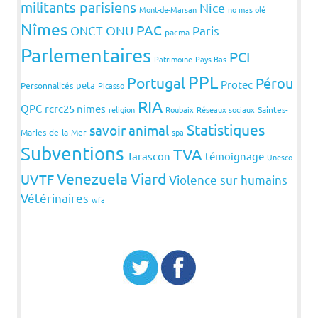
militants parisiens
Nice
Mont-de-Marsan
no mas olé
Nîmes
PAC
ONCT
ONU
Paris
pacma
Parlementaires
PCI
Patrimoine
Pays-Bas
PPL
Portugal
Pérou
Protec
peta
Personnalités
Picasso
RIA
QPC
rcrc25 nimes
religion
Roubaix
Réseaux sociaux
Saintes-
Statistiques
savoir animal
Maries-de-la-Mer
spa
Subventions
TVA
Tarascon
témoignage
Unesco
Venezuela
Viard
UVTF
Violence sur humains
Vétérinaires
wfa