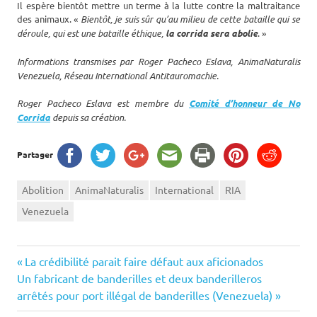
Il espère bientôt mettre un terme à la lutte contre la maltraitance
des animaux. «
Bientôt, je suis sûr qu’au milieu de cette bataille qui se
déroule, qui est une bataille éthique,
la corrida sera abolie
. »
Informations transmises par Roger Pacheco Eslava, AnimaNaturalis
Venezuela, Réseau International Antitauromachie.
Roger Pacheco Eslava est membre du
Comité d’honneur de No
Corrida
depuis sa création.
Partager
Abolition
AnimaNaturalis
International
RIA
Venezuela
Navigation
Previous
La crédibilité parait faire défaut aux aficionados
Next
Post:
Un fabricant de banderilles et deux banderilleros
de
Post:
arrêtés pour port illégal de banderilles (Venezuela)