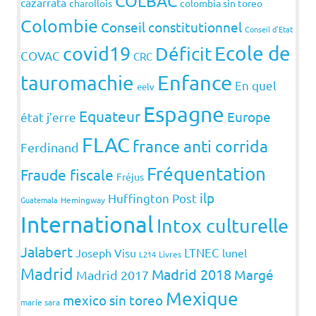
COLBAC
cazarrata
charollois
colombia sin toreo
Colombie
Conseil constitutionnel
Conseil d'Etat
covid19
Ecole de
Déficit
COVAC
CRC
Enfance
tauromachie
En quel
eelv
Espagne
Equateur
Europe
état j'erre
FLAC
france anti corrida
Ferdinand
Fréquentation
Fraude fiscale
Fréjus
ilp
Huffington Post
Guatemala
Hemingway
International
Intox culturelle
Jalabert
LTNEC
Joseph Visu
lunel
L214
Livres
Madrid
Madrid 2018
Margé
Madrid 2017
Mexique
mexico sin toreo
marie sara