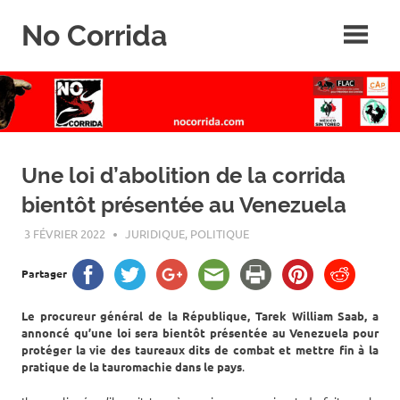
Skip
No Corrida
to
content
Abolition
de
la
corrida
Une loi d’abolition de la corrida
bientôt présentée au Venezuela
3 FÉVRIER 2022
ROGER LAHANA
JURIDIQUE
,
POLITIQUE
Partager
Le procureur général de la République, Tarek William Saab, a
annoncé qu’une loi sera bientôt présentée au Venezuela pour
protéger la vie des taureaux dits de combat et mettre fin à la
pratique de la tauromachie dans le pays
.