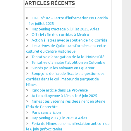
ARTICLES RÉCENTS
LINC n°102 – Lettre d’information No Corrida
– 1er juillet 2025
Happening tractage 5 juillet 2025, Arles
Officiel : fin des corridas à Mexico
Action à Istres avec le soutien de No Corrida
Les arènes de Quito transformées en centre
culturel du Centre Historique
Tentative d’abrogation de la loi NoMasOlé
Tentative d’annuler l’abolition en Colombie
Succès pour les animaux en Equateur
Soupçons de fraude fiscale : la gestion des
corridas dans le collimateur du parquet de
Nîmes
Ignoble article dans La Provence
Action citoyenne à Nîmes le 6 juin 2025
Nîmes : les vétérinaires dégainent en pleine
féria de Pentecôte
Paris sans aficion
Happening du 7 juin 2025 à Arles
Feria de Nîmes : une manifestation anticorrida
le 6 juin (Infoccitanie)