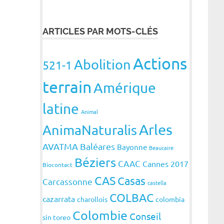
ARTICLES PAR MOTS-CLÉS
Actions
Abolition
521-1
terrain
Amérique
latine
Animal
Arles
AnimaNaturalis
AVATMA
Baléares
Bayonne
Beaucaire
Béziers
CAAC
Cannes 2017
Biocontact
CAS
Casas
Carcassonne
castella
COLBAC
cazarrata
charollois
colombia
Colombie
Conseil
sin toreo