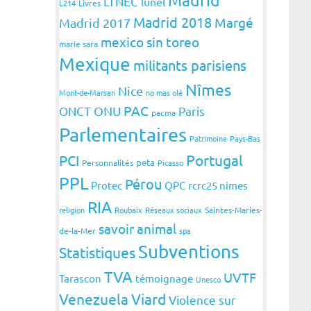
LTNEC
lunel
L214
Livres
Madrid 2018
Margé
Madrid 2017
mexico sin toreo
marie sara
Mexique
militants parisiens
Nîmes
Nice
Mont-de-Marsan
no mas olé
PAC
ONCT
ONU
Paris
pacma
Parlementaires
Patrimoine
Pays-Bas
Portugal
PCI
peta
Personnalités
Picasso
PPL
Pérou
Protec
QPC
rcrc25 nimes
RIA
religion
Roubaix
Réseaux sociaux
Saintes-Maries-
savoir animal
de-la-Mer
spa
Subventions
Statistiques
TVA
UVTF
Tarascon
témoignage
Unesco
Venezuela
Viard
Violence sur