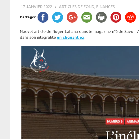
17 JANVIER 2022
ROGER LAHANA
ARTICLES DE FOND
,
FINANCES
Partager
Nouvel article de Roger Lahana dans le magazine n°6 de Savoir An
dans son intégralité
en cliquant ici
.