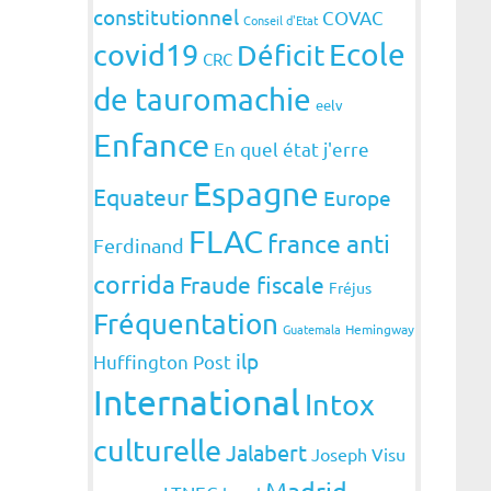
constitutionnel
COVAC
Conseil d'Etat
covid19
Ecole
Déficit
CRC
de tauromachie
eelv
Enfance
En quel état j'erre
Espagne
Equateur
Europe
FLAC
france anti
Ferdinand
corrida
Fraude fiscale
Fréjus
Fréquentation
Guatemala
Hemingway
ilp
Huffington Post
International
Intox
culturelle
Jalabert
Joseph Visu
Madrid