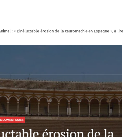
imal : « L’inéluctable érosion de la tauromachie en Espagne », à lire