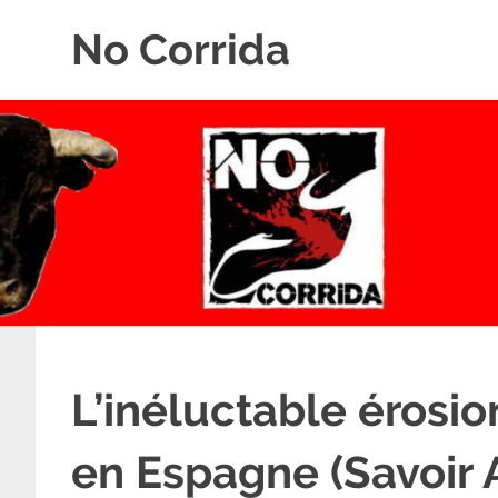
Skip
No Corrida
to
content
Abolition
de
la
corrida
L’inéluctable érosi
en Espagne (Savoir 