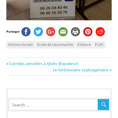
Partager
Actions terrain
Ecole de tauromachie
Enfance
FLAC
Navigation
Previous
Corridas annulées à Quito (Equateur)
Post:
Next
Le tortionnaire septuagénaire
de
Post:
l’article