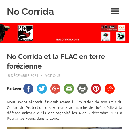
Skip
No Corrida
to
content
Abolition
de
la
corrida
No Corrida et la FLAC en terre
forézienne
8 DÉCEMBRE 2021
ROGER LAHANA
ACTIONS
Partager
Nous avons répondu favorablement à l’invitation de nos amis du
Centre de Protection des Animaux au marché de Noël dédié à la
défense animale qu’ils ont organisé les 4 et 5 décembre 2021 à
Pouilly-les-Feurs, dans la Loire.