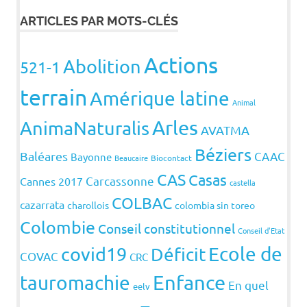
ARTICLES PAR MOTS-CLÉS
Actions
Abolition
521-1
terrain
Amérique latine
Animal
Arles
AnimaNaturalis
AVATMA
Béziers
Baléares
CAAC
Bayonne
Beaucaire
Biocontact
CAS
Casas
Carcassonne
Cannes 2017
castella
COLBAC
cazarrata
charollois
colombia sin toreo
Colombie
Conseil constitutionnel
Conseil d'Etat
covid19
Ecole de
Déficit
COVAC
CRC
Enfance
tauromachie
En quel
eelv