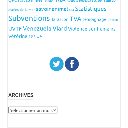
religion
Roubaix
Réseaux sociaux
Saintes-
Statistiques
savoir animal
Maries-de-la-Mer
spa
Subventions
TVA
Tarascon
témoignage
Unesco
Venezuela
Viard
UVTF
Violence sur humains
Vétérinaires
wfa
ARCHIVES
Archives