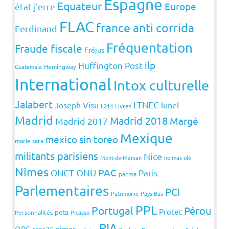
Espagne
Equateur
Europe
état j'erre
FLAC
france anti corrida
Ferdinand
Fréquentation
Fraude fiscale
Fréjus
ilp
Huffington Post
Guatemala
Hemingway
International
Intox culturelle
Jalabert
LTNEC
Joseph Visu
lunel
L214
Livres
Madrid
Madrid 2018
Margé
Madrid 2017
Mexique
mexico sin toreo
marie sara
militants parisiens
Nice
Mont-de-Marsan
no mas olé
Nîmes
PAC
ONCT
ONU
Paris
pacma
Parlementaires
PCI
Patrimoine
Pays-Bas
PPL
Portugal
Pérou
Protec
peta
Personnalités
Picasso
RIA
QPC
rcrc25 nimes