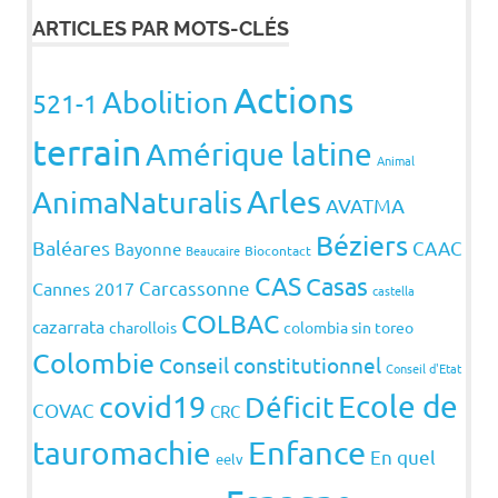
ARTICLES PAR MOTS-CLÉS
Actions
Abolition
521-1
terrain
Amérique latine
Animal
Arles
AnimaNaturalis
AVATMA
Béziers
Baléares
CAAC
Bayonne
Beaucaire
Biocontact
CAS
Casas
Carcassonne
Cannes 2017
castella
COLBAC
cazarrata
charollois
colombia sin toreo
Colombie
Conseil constitutionnel
Conseil d'Etat
covid19
Ecole de
Déficit
COVAC
CRC
Enfance
tauromachie
En quel
eelv