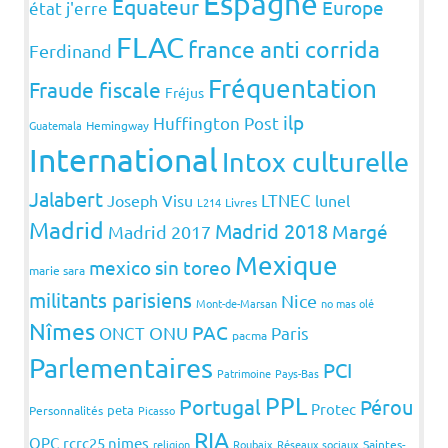
Espagne
Equateur
Europe
état j'erre
FLAC
france anti corrida
Ferdinand
Fréquentation
Fraude fiscale
Fréjus
ilp
Huffington Post
Guatemala
Hemingway
International
Intox culturelle
Jalabert
LTNEC
Joseph Visu
lunel
L214
Livres
Madrid
Madrid 2018
Margé
Madrid 2017
Mexique
mexico sin toreo
marie sara
militants parisiens
Nice
Mont-de-Marsan
no mas olé
Nîmes
PAC
ONCT
ONU
Paris
pacma
Parlementaires
PCI
Patrimoine
Pays-Bas
PPL
Portugal
Pérou
Protec
peta
Personnalités
Picasso
RIA
QPC
rcrc25 nimes
religion
Roubaix
Réseaux sociaux
Saintes-