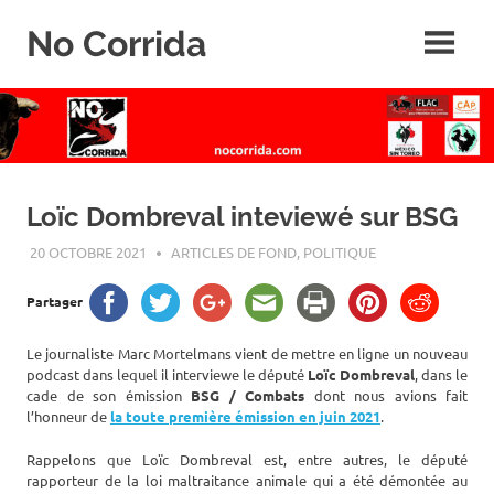
Skip
No Corrida
to
content
Abolition
de
la
corrida
Loïc Dombreval inteviewé sur BSG
20 OCTOBRE 2021
ROGER LAHANA
ARTICLES DE FOND
,
POLITIQUE
Partager
Le journaliste Marc Mortelmans vient de mettre en ligne un nouveau
podcast dans lequel il interviewe le député
Loïc Dombreval
, dans le
cade de son émission
BSG / Combats
dont nous avions fait
l’honneur de
la toute première émission en juin 2021
.
Rappelons que Loïc Dombreval est, entre autres, le député
rapporteur de la loi maltraitance animale qui a été démontée au