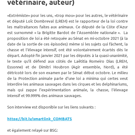
vétérinaire, auteur)
«Extrémiste» pour les uns, «trop mou» pour les autres, le vétérinaire
et député Loïc Dombreval (LREM) est le rapporteur de la loi contre
les maltraitances faites aux animaux. Ce député de la Côte d’Azur
est surnommé « la Brigitte Bardot de l’Assemblée nationale ». La
proposition de loi a été retoquée au Sénat en mi-octobre 2021 (à la
date de la sortie de ces épisodes) même si les sujets qui fâchent, la
chasse et l’élevage intensif, ont été volontairement écartés dès le
départ. Adopté fin janvier 2021 par les députés à la quasi-unanimité,
le texte qu’il défend aux côtés de Laëtitia Romeiro Dias (LREM,
Essonne) et de Dimitri Houbron (Agir ensemble, Nord), a été
détricoté lors de son examen par le Sénat début octobre. Le milieu
de la Protection animale parle d’une loi a minima qui certes veut
interdire les animaux sauvages dans les cirques et les delphinariums,
mais qui zappe l’expérimentation animale, la chasse, l’élevage
intensif et 99.999% des animaux sauvages.
Son interview est disponible sur les liens suivants :
https://bit.ly/smartlink_COMBATS
et également relayé sur BSG: