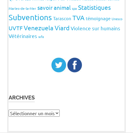
Statistiques
savoir animal
Maries-de-la-Mer
spa
Subventions
TVA
Tarascon
témoignage
Unesco
Venezuela
Viard
UVTF
Violence sur humains
Vétérinaires
wfa
ARCHIVES
Archives