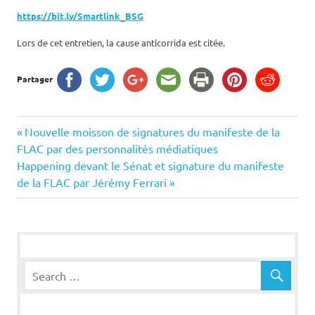
https://bit.ly/Smartlink_BSG
Lors de cet entretien, la cause anticorrida est citée.
Partager
Navigation
Previous
Nouvelle moisson de signatures du manifeste de la
Post:
FLAC par des personnalités médiatiques
de
Next
Happening devant le Sénat et signature du manifeste
Post:
de la FLAC par Jérémy Ferrari
l’article