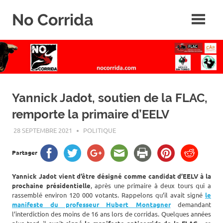
Skip
No Corrida
to
content
Abolition
de
la
corrida
Yannick Jadot, soutien de la FLAC,
remporte la primaire d’EELV
28 SEPTEMBRE 2021
ROGER LAHANA
POLITIQUE
Partager
Yannick Jadot vient d’être désigné comme candidat d’EELV à la
prochaine présidentielle
, après une primaire à deux tours qui a
rassemblé environ 120 000 votants. Rappelons qu’il avait signé
le
manifeste du professeur Hubert Montagner
demandant
l’interdiction des moins de 16 ans lors de corridas. Quelques années