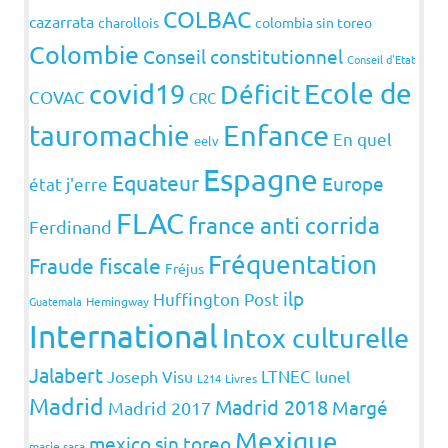
COLBAC
cazarrata
charollois
colombia sin toreo
Colombie
Conseil constitutionnel
Conseil d'Etat
covid19
Ecole de
Déficit
COVAC
CRC
Enfance
tauromachie
En quel
eelv
Espagne
Equateur
Europe
état j'erre
FLAC
france anti corrida
Ferdinand
Fréquentation
Fraude fiscale
Fréjus
ilp
Huffington Post
Guatemala
Hemingway
International
Intox culturelle
Jalabert
LTNEC
Joseph Visu
lunel
L214
Livres
Madrid
Madrid 2018
Margé
Madrid 2017
Mexique
mexico sin toreo
marie sara