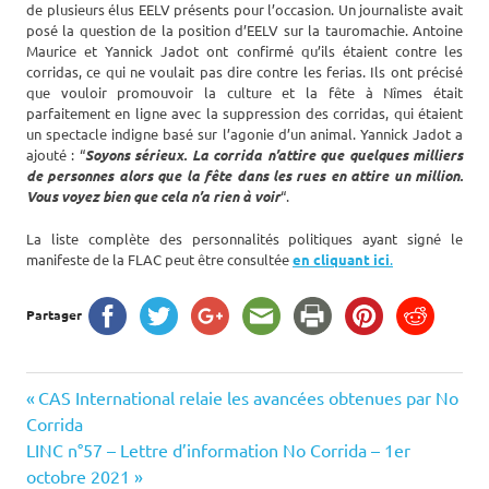
de plusieurs élus EELV présents pour l’occasion. Un journaliste avait
posé la question de la position d’EELV sur la tauromachie. Antoine
Maurice et Yannick Jadot ont confirmé qu’ils étaient contre les
corridas, ce qui ne voulait pas dire contre les ferias. Ils ont précisé
que vouloir promouvoir la culture et la fête à Nîmes était
parfaitement en ligne avec la suppression des corridas, qui étaient
un spectacle indigne basé sur l’agonie d’un animal. Yannick Jadot a
ajouté : “
Soyons sérieux. La corrida n’attire que quelques milliers
de personnes alors que la fête dans les rues en attire un million.
Vous voyez bien que cela n’a rien à voir
“.
La liste complète des personnalités politiques ayant signé le
manifeste de la FLAC peut être consultée
en cliquant ici
.
Partager
Navigation
Previous
CAS International relaie les avancées obtenues par No
Post:
Corrida
de
Next
LINC n°57 – Lettre d’information No Corrida – 1er
Post:
octobre 2021