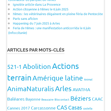
Ignoble article dans La Provence
Action citoyenne à Nîmes le 6 juin 2025
Nîmes : les vétérinaires dégainent en pleine féria de Pentecôte
Paris sans aficion
Happening du 7 juin 2025 à Arles
Feria de Nîmes : une manifestation anticorrida le 6 juin
(Infoccitanie)
ARTICLES PAR MOTS-CLÉS
Actions
Abolition
521-1
terrain
Amérique latine
Animal
Arles
AnimaNaturalis
AVATMA
Béziers
Baléares
CAAC
Bayonne
Beaucaire
Biocontact
CAS
Casas
Carcassonne
Cannes 2017
castella