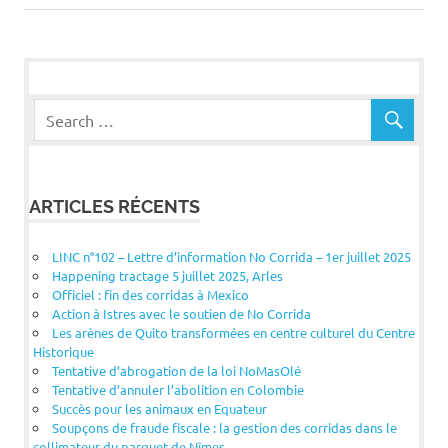
l’article
ARTICLES RÉCENTS
LINC n°102 – Lettre d’information No Corrida – 1er juillet 2025
Happening tractage 5 juillet 2025, Arles
Officiel : fin des corridas à Mexico
Action à Istres avec le soutien de No Corrida
Les arènes de Quito transformées en centre culturel du Centre
Historique
Tentative d’abrogation de la loi NoMasOlé
Tentative d’annuler l’abolition en Colombie
Succès pour les animaux en Equateur
Soupçons de fraude fiscale : la gestion des corridas dans le
collimateur du parquet de Nîmes