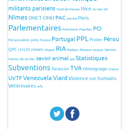
militants parisiens
Nice
Mont-de-Marsan
no mas olé
Nîmes
PAC
ONCT
ONU
Paris
pacma
Parlementaires
PCI
Patrimoine
Pays-Bas
PPL
Portugal
Pérou
Protec
peta
Personnalités
Picasso
RIA
QPC
rcrc25 nimes
religion
Roubaix
Réseaux sociaux
Saintes-
Statistiques
savoir animal
Maries-de-la-Mer
spa
Subventions
TVA
Tarascon
témoignage
Unesco
Venezuela
Viard
UVTF
Violence sur humains
Vétérinaires
wfa