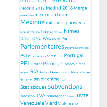
LTNEC
lunel
L214
Livres
Madrid 2018
Margé
Madrid 2017
mexico sin toreo
marie sara
Mexique
militants parisiens
Nîmes
Nice
Mont-de-Marsan
no mas olé
PAC
ONCT
ONU
Paris
pacma
Parlementaires
Patrimoine
Pays-Bas
Portugal
PCI
peta
Personnalités
Picasso
PPL
Pérou
Protec
QPC
rcrc25 nimes
RIA
religion
Roubaix
Réseaux sociaux
Saintes-Maries-
savoir animal
de-la-Mer
spa
Subventions
Statistiques
TVA
UVTF
Tarascon
témoignage
Unesco
Venezuela
Viard
Violence sur