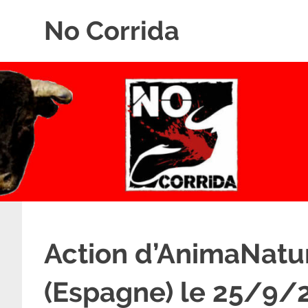
Skip
No Corrida
to
content
Abolition
de
la
corrida
Action d’AnimaNatur
(Espagne) le 25/9/