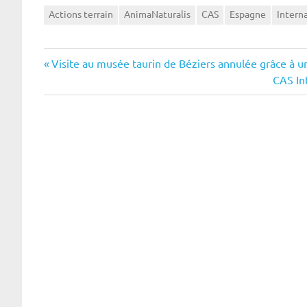
Actions terrain
AnimaNaturalis
CAS
Espagne
Intern
Navigation
Previous
Visite au musée taurin de Béziers annulée grâce à u
Post:
Next
CAS In
de
Post:
l’article