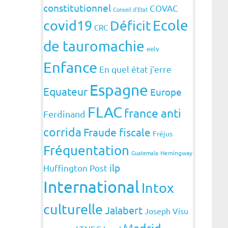
constitutionnel
COVAC
Conseil d'Etat
covid19
Ecole
Déficit
CRC
de tauromachie
eelv
Enfance
En quel état j'erre
Espagne
Equateur
Europe
FLAC
france anti
Ferdinand
corrida
Fraude fiscale
Fréjus
Fréquentation
Guatemala
Hemingway
ilp
Huffington Post
International
Intox
culturelle
Jalabert
Joseph Visu
Madrid