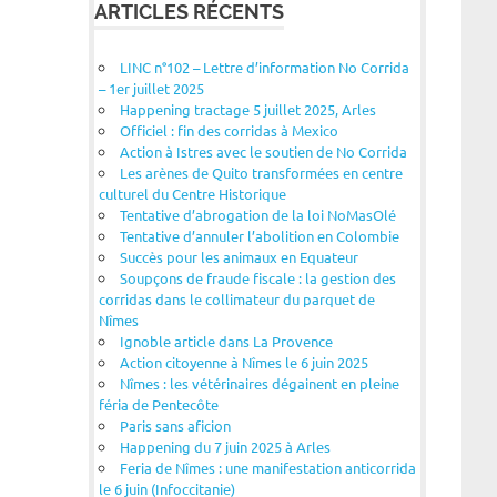
ARTICLES RÉCENTS
LINC n°102 – Lettre d’information No Corrida
– 1er juillet 2025
Happening tractage 5 juillet 2025, Arles
Officiel : fin des corridas à Mexico
Action à Istres avec le soutien de No Corrida
Les arènes de Quito transformées en centre
culturel du Centre Historique
Tentative d’abrogation de la loi NoMasOlé
Tentative d’annuler l’abolition en Colombie
Succès pour les animaux en Equateur
Soupçons de fraude fiscale : la gestion des
corridas dans le collimateur du parquet de
Nîmes
Ignoble article dans La Provence
Action citoyenne à Nîmes le 6 juin 2025
Nîmes : les vétérinaires dégainent en pleine
féria de Pentecôte
Paris sans aficion
Happening du 7 juin 2025 à Arles
Feria de Nîmes : une manifestation anticorrida
le 6 juin (Infoccitanie)