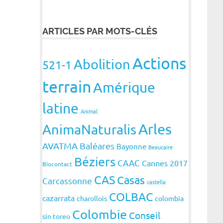
ARTICLES PAR MOTS-CLÉS
Actions
Abolition
521-1
terrain
Amérique
latine
Animal
Arles
AnimaNaturalis
AVATMA
Baléares
Bayonne
Beaucaire
Béziers
CAAC
Cannes 2017
Biocontact
CAS
Casas
Carcassonne
castella
COLBAC
cazarrata
charollois
colombia
Colombie
Conseil
sin toreo