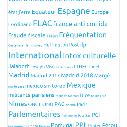
Espagne
Equateur
Europe
état j'erre
FLAC
france anti corrida
Ferdinand
Fréquentation
Fraude fiscale
Fréjus
ilp
Huffington Post
Guatemala
Hemingway
International
Intox culturelle
Jalabert
LTNEC
Joseph Visu
lunel
L214
Livres
Madrid
Madrid 2018
Margé
Madrid 2017
Mexique
mexico sin toreo
marie sara
militants parisiens
Nice
Mont-de-Marsan
no mas olé
Nîmes
PAC
ONCT
ONU
Paris
pacma
Parlementaires
PCI
Patrimoine
Pays-Bas
PPL
Portugal
Pérou
Protec
peta
Personnalités
Picasso