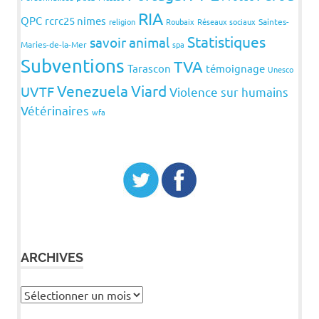
RIA
QPC
rcrc25 nimes
religion
Roubaix
Réseaux sociaux
Saintes-
Statistiques
savoir animal
Maries-de-la-Mer
spa
Subventions
TVA
Tarascon
témoignage
Unesco
Venezuela
Viard
UVTF
Violence sur humains
Vétérinaires
wfa
ARCHIVES
Archives