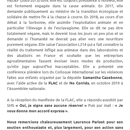
MEDEF (2005-2013) dont elle est toujours présidente d’honneur, elle
est fortement engagée dans la cause animale. En 2017, elle
demande publiquement au ministre de la transition écologique et
solidaire de mettre fin à la chasse à courre. En 2018, au cours d’un
débat à la Sorbonne, elle assimile l’exploitation animale et en
particulier l’élevage à de l’esclavagisme. Elle se dit ne pas être
totalement végane, mais le devenir tous les jours un peu plus et se
demande si l’humanité ne devrait pas aller vers une nourriture
purement végane. Elle salue l’association L214 qui a fait connaître la
réalité du traitement infligé aux animaux dans des laboratoires et
des abattoirs en France et souhaite que les entreprises
agroalimentaires fassent évoluer leurs modes de production,
qu’elle juge aujourd’hui inacceptables. Elle a présenté une
conférence plénière lors du Colloque international sur les violences
faites aux enfants organisé par la députée
Samantha Cazebonne
,
avec l’aide active de la
FLAC
et de
No Corrida
, en octobre 2019 à
l’Assemblée nationale.
A la réception du manifeste de la FLAC, elle a répondu aussitôt par
SMS
« Oui, je signe sans aucune réserve! »
Puis par mail :
« Je
vous donne mon accord express »
.
Nous remercions chaleureusement Laurence Parisot pour son
soutien enthousiaste et, plus largement, pour son action sans