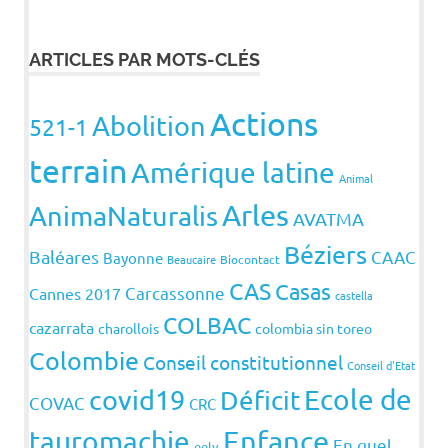
ARTICLES PAR MOTS-CLÉS
Actions
Abolition
521-1
terrain
Amérique latine
Animal
Arles
AnimaNaturalis
AVATMA
Béziers
Baléares
CAAC
Bayonne
Beaucaire
Biocontact
CAS
Casas
Carcassonne
Cannes 2017
castella
COLBAC
cazarrata
charollois
colombia sin toreo
Colombie
Conseil constitutionnel
Conseil d'Etat
covid19
Ecole de
Déficit
COVAC
CRC
Enfance
tauromachie
En quel
eelv