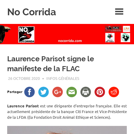
Skip
No Corrida
to
content
Abolition
de
la
corrida
Laurence Parisot signe le
manifeste de la FLAC
26 OCTOBRE 2020
ROGER LAHANA
INFOS GÉNÉRALES
Partager
Laurence Parisot
est une dirigeante d’entreprise française. Elle est
actuellement présidente de la banque Citi France et Vice-Présidente
de la LFDA ((la Fondation Droit Animal Ethique et Sciences).