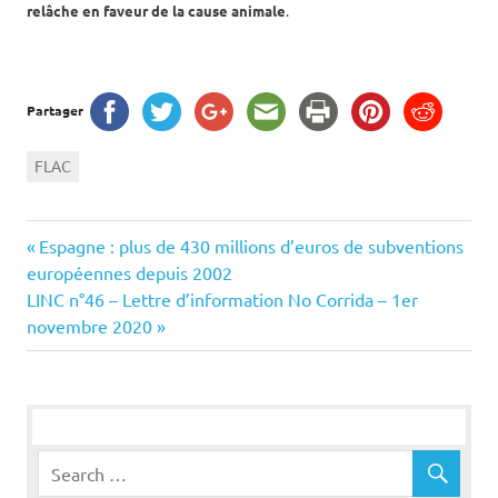
relâche en faveur de la cause animale
.
Partager
FLAC
Navigation
Previous
Espagne : plus de 430 millions d’euros de subventions
Post:
européennes depuis 2002
de
Next
LINC n°46 – Lettre d’information No Corrida – 1er
Post:
novembre 2020
l’article