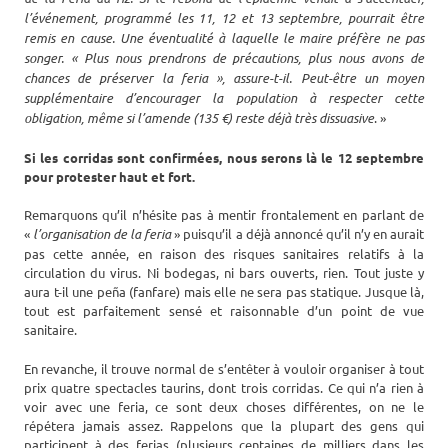
l’événement, programmé les 11, 12 et 13 septembre, pourrait être
remis en cause. Une éventualité à laquelle le maire préfère ne pas
songer. « Plus nous prendrons de précautions, plus nous avons de
chances de préserver la feria », assure-t-il. Peut-être un moyen
supplémentaire d’encourager la population à respecter cette
obligation, même si l’amende (135 €) reste déjà très dissuasive
. »
Si les corridas sont confirmées, nous serons là le 12 septembre
pour protester haut et fort.
Remarquons qu’il n’hésite pas à mentir frontalement en parlant de
«
l’organisation de la feria
» puisqu’il a déjà annoncé qu’il n’y en aurait
pas cette année, en raison des risques sanitaires relatifs à la
circulation du virus. Ni bodegas, ni bars ouverts, rien. Tout juste y
aura t-il une peña (fanfare) mais elle ne sera pas statique. Jusque là,
tout est parfaitement sensé et raisonnable d’un point de vue
sanitaire.
En revanche, il trouve normal de s’entêter à vouloir organiser à tout
prix quatre spectacles taurins, dont trois corridas. Ce qui n’a rien à
voir avec une feria, ce sont deux choses différentes, on ne le
répétera jamais assez. Rappelons que la plupart des gens qui
participent à des ferias (plusieurs centaines de milliers dans les