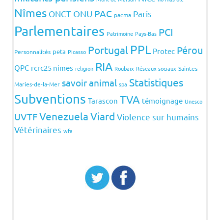
Nîmes
PAC
ONCT
ONU
Paris
pacma
Parlementaires
PCI
Patrimoine
Pays-Bas
PPL
Portugal
Pérou
Protec
peta
Personnalités
Picasso
RIA
QPC
rcrc25 nimes
religion
Roubaix
Réseaux sociaux
Saintes-
Statistiques
savoir animal
Maries-de-la-Mer
spa
Subventions
TVA
Tarascon
témoignage
Unesco
Venezuela
Viard
UVTF
Violence sur humains
Vétérinaires
wfa