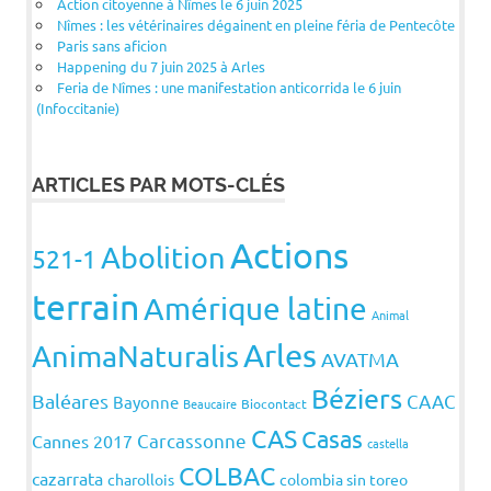
Action citoyenne à Nîmes le 6 juin 2025
Nîmes : les vétérinaires dégainent en pleine féria de Pentecôte
Paris sans aficion
Happening du 7 juin 2025 à Arles
Feria de Nîmes : une manifestation anticorrida le 6 juin
(Infoccitanie)
ARTICLES PAR MOTS-CLÉS
Actions
Abolition
521-1
terrain
Amérique latine
Animal
Arles
AnimaNaturalis
AVATMA
Béziers
Baléares
CAAC
Bayonne
Beaucaire
Biocontact
CAS
Casas
Carcassonne
Cannes 2017
castella
COLBAC
cazarrata
charollois
colombia sin toreo