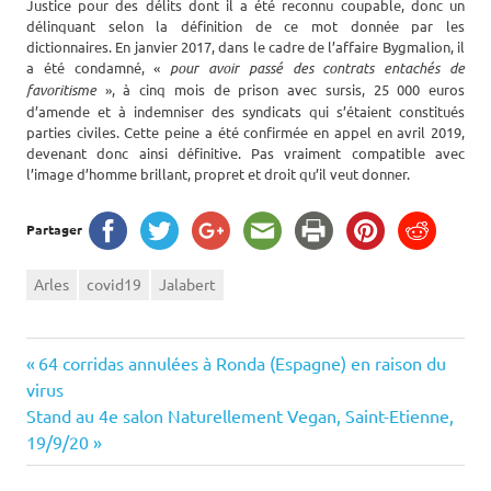
Justice pour des délits dont il a été reconnu coupable, donc un
délinquant selon la définition de ce mot donnée par les
dictionnaires. En
janvier 2017
, dans le cadre de l’affaire Bygmalion, il
a été condamné, «
pour avoir passé des contrats entachés de
favoritisme
», à cinq mois de prison avec sursis, 25 000 euros
d’amende et à indemniser des syndicats qui s’étaient constitués
parties civiles. Cette peine a été confirmée en appel en
avril 2019,
devenant donc ainsi définitive. Pas vraiment compatible avec
l’image d’homme brillant, propret et droit qu’il veut donner.
Partager
Arles
covid19
Jalabert
Navigation
Previous
64 corridas annulées à Ronda (Espagne) en raison du
Post:
virus
de
Next
Stand au 4e salon Naturellement Vegan, Saint-Etienne,
Post:
19/9/20
l’article