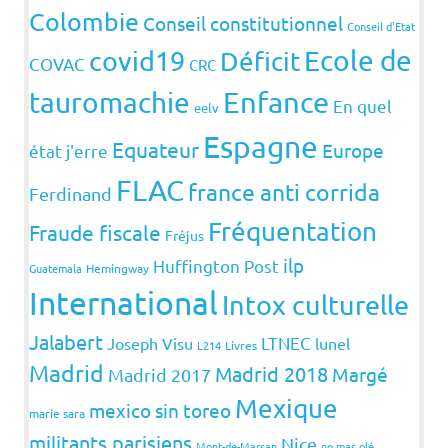
Colombie
Conseil constitutionnel
Conseil d'Etat
covid19
Ecole de
Déficit
COVAC
CRC
Enfance
tauromachie
En quel
eelv
Espagne
Equateur
Europe
état j'erre
FLAC
france anti corrida
Ferdinand
Fréquentation
Fraude fiscale
Fréjus
ilp
Huffington Post
Guatemala
Hemingway
International
Intox culturelle
Jalabert
LTNEC
Joseph Visu
lunel
L214
Livres
Madrid
Madrid 2018
Margé
Madrid 2017
Mexique
mexico sin toreo
marie sara
militants parisiens
Nice
Mont-de-Marsan
no mas olé