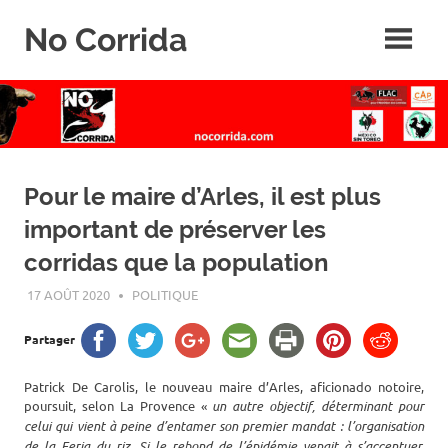
Skip
No Corrida
to
content
Abolition
de
la
corrida
Pour le maire d’Arles, il est plus
important de préserver les
corridas que la population
17 AOÛT 2020
ROGER LAHANA
POLITIQUE
Partager
Patrick De Carolis, le nouveau maire d’Arles, aficionado notoire,
poursuit, selon La Provence «
un autre objectif, déterminant pour
celui qui vient à peine d’entamer son premier mandat : l’organisation
de la Feria du riz. Si le rebond de l’épidémie venait à s’accentuer,