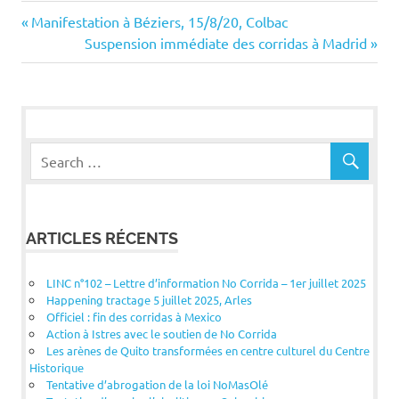
Navigation
Previous
Manifestation à Béziers, 15/8/20, Colbac
Post:
Next
Suspension immédiate des corridas à Madrid
de
Post:
l’article
ARTICLES RÉCENTS
LINC n°102 – Lettre d’information No Corrida – 1er juillet 2025
Happening tractage 5 juillet 2025, Arles
Officiel : fin des corridas à Mexico
Action à Istres avec le soutien de No Corrida
Les arènes de Quito transformées en centre culturel du Centre
Historique
Tentative d’abrogation de la loi NoMasOlé