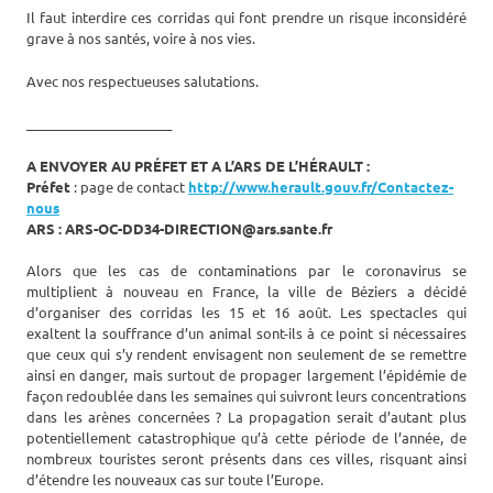
Il faut interdire ces corridas qui font prendre un risque inconsidéré
grave à nos santés, voire à nos vies.
Avec nos respectueuses salutations.
______________________
A ENVOYER AU PRÉFET ET A L’ARS DE L’HÉRAULT :
Préfet
: page de contact
http://www.herault.gouv.fr/Contactez-
nous
ARS : ARS-OC-DD34-DIRECTION@ars.sante.fr
Alors que les cas de contaminations par le coronavirus se
multiplient à nouveau en France, la ville de Béziers a décidé
d’organiser des corridas les 15 et 16 août. Les spectacles qui
exaltent la souffrance d’un animal sont-ils à ce point si nécessaires
que ceux qui s’y rendent envisagent non seulement de se remettre
ainsi en danger, mais surtout de propager largement l’épidémie de
façon redoublée dans les semaines qui suivront leurs concentrations
dans les arènes concernées ? La propagation serait d’autant plus
potentiellement catastrophique qu’à cette période de l’année, de
nombreux touristes seront présents dans ces villes, risquant ainsi
d’étendre les nouveaux cas sur toute l’Europe.