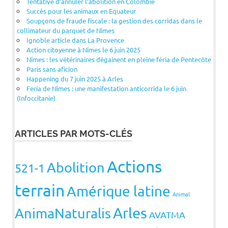
Tentative d’annuler l’abolition en Colombie
Succès pour les animaux en Equateur
Soupçons de fraude fiscale : la gestion des corridas dans le
collimateur du parquet de Nîmes
Ignoble article dans La Provence
Action citoyenne à Nîmes le 6 juin 2025
Nîmes : les vétérinaires dégainent en pleine féria de Pentecôte
Paris sans aficion
Happening du 7 juin 2025 à Arles
Feria de Nîmes : une manifestation anticorrida le 6 juin
(Infoccitanie)
ARTICLES PAR MOTS-CLÉS
Actions
Abolition
521-1
terrain
Amérique latine
Animal
Arles
AnimaNaturalis
AVATMA