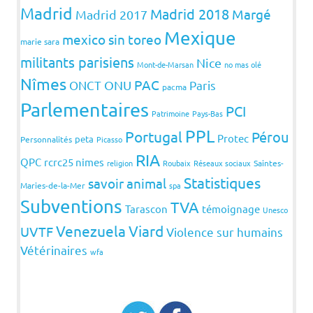
Madrid
Madrid 2018
Margé
Madrid 2017
Mexique
mexico sin toreo
marie sara
militants parisiens
Nice
Mont-de-Marsan
no mas olé
Nîmes
PAC
ONCT
ONU
Paris
pacma
Parlementaires
PCI
Patrimoine
Pays-Bas
PPL
Portugal
Pérou
Protec
peta
Personnalités
Picasso
RIA
QPC
rcrc25 nimes
religion
Roubaix
Réseaux sociaux
Saintes-
Statistiques
savoir animal
Maries-de-la-Mer
spa
Subventions
TVA
Tarascon
témoignage
Unesco
Venezuela
Viard
UVTF
Violence sur humains
Vétérinaires
wfa