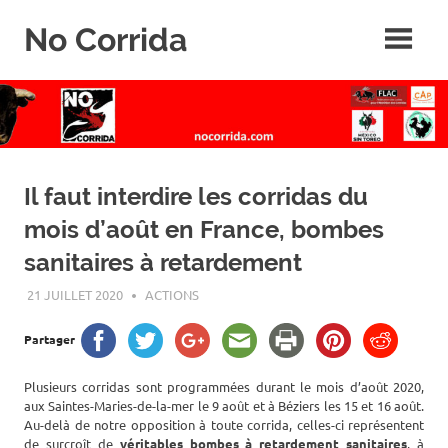
Skip
No Corrida
to
content
Abolition
de
la
corrida
Il faut interdire les corridas du
mois d’août en France, bombes
sanitaires à retardement
21 JUILLET 2020
ROGER LAHANA
ACTIONS
Partager
Plusieurs corridas sont programmées durant le mois d’août 2020,
aux Saintes-Maries-de-la-mer le 9 août et à Béziers les 15 et 16 août.
Au-delà de notre opposition à toute corrida, celles-ci représentent
de surcroît de
véritables bombes à retardement sanitaires
, à