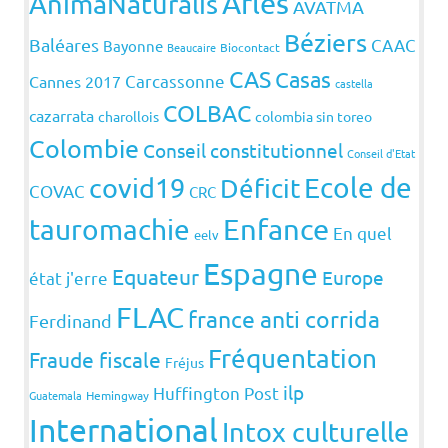
Arles
AnimaNaturalis
AVATMA
Béziers
Baléares
CAAC
Bayonne
Beaucaire
Biocontact
CAS
Casas
Carcassonne
Cannes 2017
castella
COLBAC
cazarrata
charollois
colombia sin toreo
Colombie
Conseil constitutionnel
Conseil d'Etat
covid19
Ecole de
Déficit
COVAC
CRC
Enfance
tauromachie
En quel
eelv
Espagne
Equateur
Europe
état j'erre
FLAC
france anti corrida
Ferdinand
Fréquentation
Fraude fiscale
Fréjus
ilp
Huffington Post
Guatemala
Hemingway
International
Intox culturelle