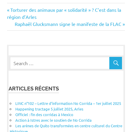
Navigation
Previous
Torturer des animaux par « solidarité » ? C’est dans la
Post:
région d’Arles
de
Next
Raphaël Glucksmann signe le manifeste de la FLAC
Post:
l’article
ARTICLES RÉCENTS
LINC n°102 – Lettre d’information No Corrida – 1er juillet 2025
Happening tractage 5 juillet 2025, Arles
Officiel : fin des corridas à Mexico
Action à Istres avec le soutien de No Corrida
Les arènes de Quito transformées en centre culturel du Centre
Historique