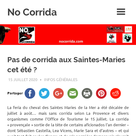
Skip
No Corrida
to
content
Abolition
de
la
corrida
Pas de corrida aux Saintes-Maries
cet été ?
15 JUILLET 2020
ROGER LAHANA
INFOS GÉNÉRALES
Partager
La feria du cheval des Saintes Maries de la Mer a été décalée de
juillet à août… mais sans corrida selon La Provence et divers
organismes comme l’Office de Tourisme le 15 juillet. La corrida
« provençale » sortie de la tête de certains aficionados l’an dernier –
dont Sébastien Castella, Lea Vicens, Marie Sara et d’autres – et qui