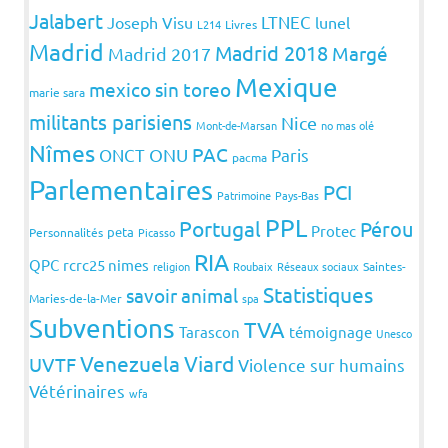
Jalabert
LTNEC
Joseph Visu
lunel
L214
Livres
Madrid
Madrid 2018
Margé
Madrid 2017
Mexique
mexico sin toreo
marie sara
militants parisiens
Nice
Mont-de-Marsan
no mas olé
Nîmes
PAC
ONCT
ONU
Paris
pacma
Parlementaires
PCI
Patrimoine
Pays-Bas
PPL
Portugal
Pérou
Protec
peta
Personnalités
Picasso
RIA
QPC
rcrc25 nimes
religion
Roubaix
Réseaux sociaux
Saintes-
Statistiques
savoir animal
Maries-de-la-Mer
spa
Subventions
TVA
Tarascon
témoignage
Unesco
Venezuela
Viard
UVTF
Violence sur humains
Vétérinaires
wfa