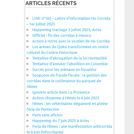
ARTICLES RÉCENTS
LINC n°102 – Lettre d’information No Corrida
– 1er juillet 2025
Happening tractage 5 juillet 2025, Arles
Officiel : fin des corridas à Mexico
Action à Istres avec le soutien de No Corrida
Les arènes de Quito transformées en centre
culturel du Centre Historique
Tentative d’abrogation de la loi NoMasOlé
Tentative d’annuler l’abolition en Colombie
Succès pour les animaux en Equateur
Soupçons de fraude fiscale : la gestion des
corridas dans le collimateur du parquet de
Nîmes
Ignoble article dans La Provence
Action citoyenne à Nîmes le 6 juin 2025
Nîmes : les vétérinaires dégainent en pleine
féria de Pentecôte
Paris sans aficion
Happening du 7 juin 2025 à Arles
Feria de Nîmes : une manifestation anticorrida
le 6 juin (Infoccitanie)