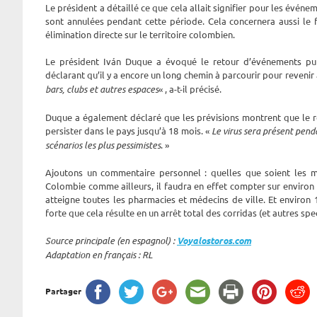
Le président a détaillé ce que cela allait signifier pour les événe
sont annulées pendant cette période. Cela concernera aussi le 
élimination directe sur le territoire colombien.
Le président Iván Duque a évoqué le retour d’événements pub
déclarant qu’il y a encore un long chemin à parcourir pour revenir 
bars, clubs et autres espaces
« , a-t-il précisé.
Duque a également déclaré que les prévisions montrent que le r
persister dans le pays jusqu’à 18 mois. «
Le virus sera présent pend
scénarios les plus pessimistes
. »
Ajoutons un commentaire personnel : quelles que soient les m
Colombie comme ailleurs, il faudra en effet compter sur environ un
atteigne toutes les pharmacies et médecins de ville. Et enviro
forte que cela résulte en un arrêt total des corridas (et autres 
Source principale (en espagnol) :
Voyalostoros.com
Adaptation en français : RL
Partager