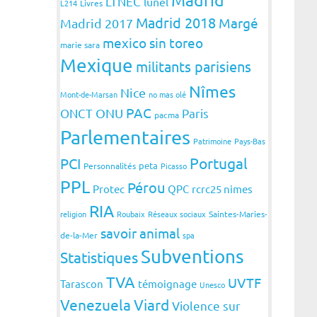
LTNEC
lunel
L214
Livres
Madrid 2018
Margé
Madrid 2017
mexico sin toreo
marie sara
Mexique
militants parisiens
Nîmes
Nice
Mont-de-Marsan
no mas olé
PAC
ONCT
ONU
Paris
pacma
Parlementaires
Patrimoine
Pays-Bas
Portugal
PCI
peta
Personnalités
Picasso
PPL
Pérou
Protec
QPC
rcrc25 nimes
RIA
religion
Roubaix
Réseaux sociaux
Saintes-Maries-
savoir animal
de-la-Mer
spa
Subventions
Statistiques
TVA
UVTF
Tarascon
témoignage
Unesco
Venezuela
Viard
Violence sur