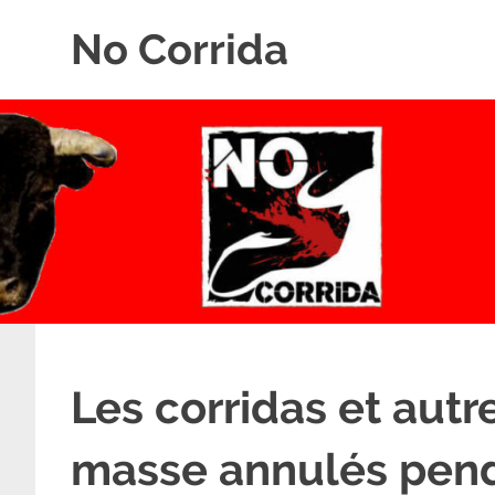
Skip
No Corrida
to
content
Abolition
de
la
corrida
Les corridas et aut
masse annulés pend