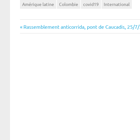
Amérique latine
Colombie
covid19
International
Navigation
Previous
Rassemblement anticorrida, pont de Caucadis, 25/7
Post:
de
l’article