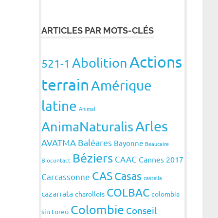
ARTICLES PAR MOTS-CLÉS
Actions
Abolition
521-1
terrain
Amérique
latine
Animal
Arles
AnimaNaturalis
AVATMA
Baléares
Bayonne
Beaucaire
Béziers
CAAC
Cannes 2017
Biocontact
CAS
Casas
Carcassonne
castella
COLBAC
cazarrata
charollois
colombia
Colombie
Conseil
sin toreo