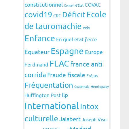
constitutionnel
COVAC
Conseil d'Etat
covid19
Ecole
Déficit
CRC
de tauromachie
eelv
Enfance
En quel état j'erre
Espagne
Equateur
Europe
FLAC
france anti
Ferdinand
corrida
Fraude fiscale
Fréjus
Fréquentation
Guatemala
Hemingway
ilp
Huffington Post
International
Intox
culturelle
Jalabert
Joseph Visu
Madrid