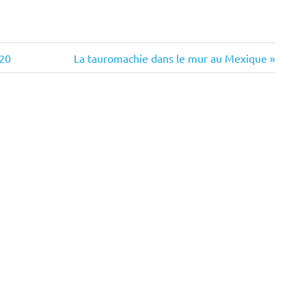
Next
/20
La tauromachie dans le mur au Mexique
Post: