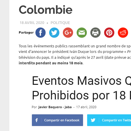
Colombie
18 AVRIL 2020
ROGER LAHANA
POLITIQUE
Partager
Tous les événements publics rassemblant un grand nombre de spe
vient d’annoncer le président Iván Duque lors du programme «
Pr
télévision du pays. Il a indiqué qu’après le 27 avril (date prévue a
interdits pendant au moins 18 mois
.