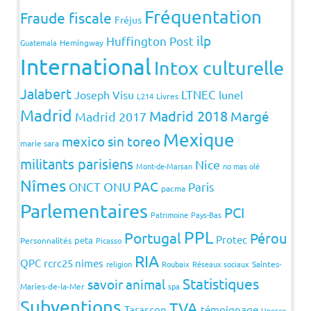
Fréquentation
Fraude fiscale
Fréjus
ilp
Huffington Post
Guatemala
Hemingway
International
Intox culturelle
Jalabert
LTNEC
Joseph Visu
lunel
L214
Livres
Madrid
Madrid 2018
Margé
Madrid 2017
Mexique
mexico sin toreo
marie sara
militants parisiens
Nice
Mont-de-Marsan
no mas olé
Nîmes
PAC
ONCT
ONU
Paris
pacma
Parlementaires
PCI
Patrimoine
Pays-Bas
PPL
Portugal
Pérou
Protec
peta
Personnalités
Picasso
RIA
QPC
rcrc25 nimes
religion
Roubaix
Réseaux sociaux
Saintes-
Statistiques
savoir animal
Maries-de-la-Mer
spa
Subventions
TVA
Tarascon
témoignage
Unesco