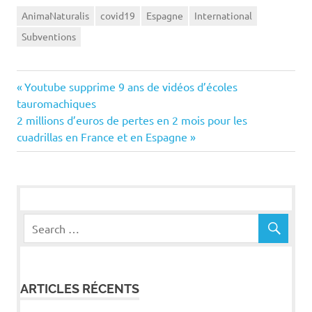
AnimaNaturalis
covid19
Espagne
International
Subventions
Navigation
Previous
Youtube supprime 9 ans de vidéos d’écoles
Post:
tauromachiques
de
Next
2 millions d’euros de pertes en 2 mois pour les
Post:
cuadrillas en France et en Espagne
l’article
ARTICLES RÉCENTS