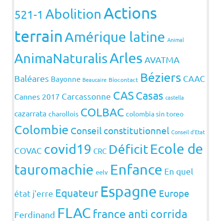
Actions
Abolition
521-1
terrain
Amérique latine
Animal
Arles
AnimaNaturalis
AVATMA
Béziers
Baléares
CAAC
Bayonne
Beaucaire
Biocontact
CAS
Casas
Carcassonne
Cannes 2017
castella
COLBAC
cazarrata
charollois
colombia sin toreo
Colombie
Conseil constitutionnel
Conseil d'Etat
covid19
Ecole de
Déficit
COVAC
CRC
Enfance
tauromachie
En quel
eelv
Espagne
Equateur
Europe
état j'erre
FLAC
france anti corrida
Ferdinand