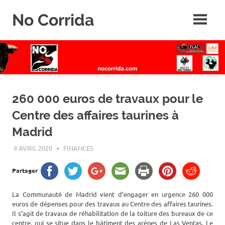
Skip
No Corrida
to
content
Abolition
de
la
corrida
260 000 euros de travaux pour le
Centre des affaires taurines à
Madrid
9 AVRIL 2020
ROGER LAHANA
FINANCES
Partager
La Communauté de Madrid vient d’engager en urgence 260 000
euros de dépenses pour des travaux au Centre des affaires taurines.
Il s’agit de travaux de réhabilitation de la toiture des bureaux de ce
centre, qui se situe dans le bâtiment des arènes de Las Ventas. Le