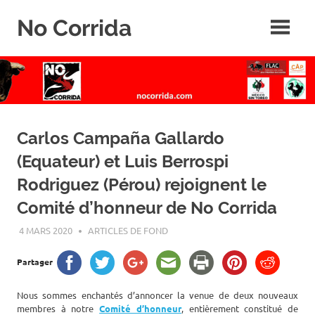
Skip
No Corrida
to
content
Abolition
de
la
corrida
Carlos Campaña Gallardo
(Equateur) et Luis Berrospi
Rodriguez (Pérou) rejoignent le
Comité d’honneur de No Corrida
4 MARS 2020
ROGER LAHANA
ARTICLES DE FOND
Partager
Nous sommes enchantés d’annoncer la venue de deux nouveaux
membres à notre
Comité d’honneur
, entièrement constitué de