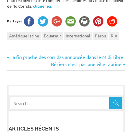
Pour retrouver la liste complète des membres du Comité d’honneur
de No Corrida,
cliquer ici
.
Partager
Amérique latine
Equateur
International
Pérou
RIA
Navigation
Previous
La fin proche des corridas annoncée dans le Midi Libre
Post:
Next
Béziers n’est pas une ville taurine
de
Post:
l’article
ARTICLES RÉCENTS