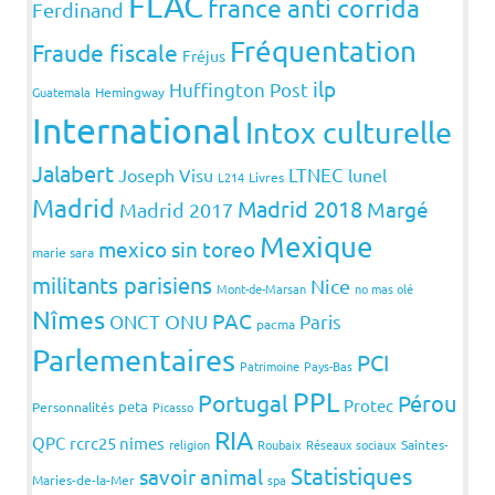
FLAC
france anti corrida
Ferdinand
Fréquentation
Fraude fiscale
Fréjus
ilp
Huffington Post
Guatemala
Hemingway
International
Intox culturelle
Jalabert
LTNEC
Joseph Visu
lunel
L214
Livres
Madrid
Madrid 2018
Margé
Madrid 2017
Mexique
mexico sin toreo
marie sara
militants parisiens
Nice
Mont-de-Marsan
no mas olé
Nîmes
PAC
ONCT
ONU
Paris
pacma
Parlementaires
PCI
Patrimoine
Pays-Bas
PPL
Portugal
Pérou
Protec
peta
Personnalités
Picasso
RIA
QPC
rcrc25 nimes
religion
Roubaix
Réseaux sociaux
Saintes-
Statistiques
savoir animal
Maries-de-la-Mer
spa