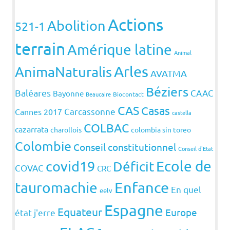
Actions
Abolition
521-1
terrain
Amérique latine
Animal
Arles
AnimaNaturalis
AVATMA
Béziers
Baléares
CAAC
Bayonne
Beaucaire
Biocontact
CAS
Casas
Carcassonne
Cannes 2017
castella
COLBAC
cazarrata
charollois
colombia sin toreo
Colombie
Conseil constitutionnel
Conseil d'Etat
covid19
Ecole de
Déficit
COVAC
CRC
Enfance
tauromachie
En quel
eelv
Espagne
Equateur
Europe
état j'erre