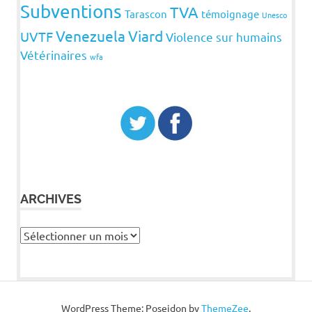
Subventions
TVA
Tarascon
témoignage
Unesco
Venezuela
Viard
UVTF
Violence sur humains
Vétérinaires
wfa
ARCHIVES
Archives
WordPress Theme: Poseidon by
ThemeZee
.