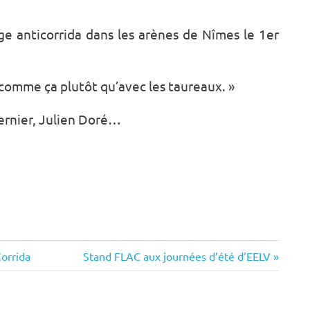
age anticorrida dans les arènes de Nîmes le 1er
e comme ça plutôt qu’avec les taureaux. »
 dernier, Julien Doré…
Next
Corrida
Stand FLAC aux journées d’été d’EELV
Post: