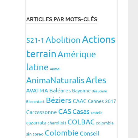
ARTICLES PAR MOTS-CLÉS
Actions
Abolition
521-1
terrain
Amérique
latine
Animal
Arles
AnimaNaturalis
AVATMA
Baléares
Bayonne
Beaucaire
Béziers
CAAC
Cannes 2017
Biocontact
CAS
Casas
Carcassonne
castella
COLBAC
cazarrata
charollois
colombia
Colombie
Conseil
sin toreo