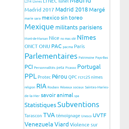
LTNEC
lunel
L214
Livres
Madrid 2018
Margé
Madrid 2017
mexico sin toreo
marie sara
Mexique
militants parisiens
Nîmes
Nice
Mont-de-Marsan
no mas olé
PAC
ONCT
ONU
Paris
pacma
Parlementaires
Patrimoine
Pays-Bas
Portugal
PCI
peta
Personnalités
Picasso
PPL
Pérou
Protec
QPC
rcrc25 nimes
RIA
religion
Roubaix
Réseaux sociaux
Saintes-Maries-
savoir animal
de-la-Mer
spa
Subventions
Statistiques
TVA
UVTF
Tarascon
témoignage
Unesco
Venezuela
Viard
Violence sur