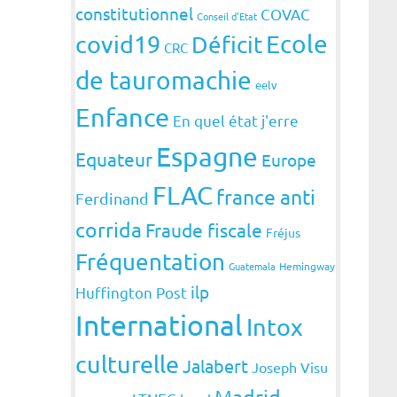
constitutionnel
COVAC
Conseil d'Etat
covid19
Ecole
Déficit
CRC
de tauromachie
eelv
Enfance
En quel état j'erre
Espagne
Equateur
Europe
FLAC
france anti
Ferdinand
corrida
Fraude fiscale
Fréjus
Fréquentation
Guatemala
Hemingway
ilp
Huffington Post
International
Intox
culturelle
Jalabert
Joseph Visu
Madrid