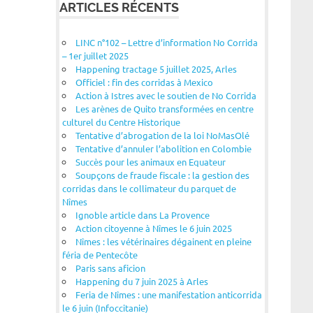
ARTICLES RÉCENTS
LINC n°102 – Lettre d’information No Corrida
– 1er juillet 2025
Happening tractage 5 juillet 2025, Arles
Officiel : fin des corridas à Mexico
Action à Istres avec le soutien de No Corrida
Les arènes de Quito transformées en centre
culturel du Centre Historique
Tentative d’abrogation de la loi NoMasOlé
Tentative d’annuler l’abolition en Colombie
Succès pour les animaux en Equateur
Soupçons de fraude fiscale : la gestion des
corridas dans le collimateur du parquet de
Nîmes
Ignoble article dans La Provence
Action citoyenne à Nîmes le 6 juin 2025
Nîmes : les vétérinaires dégainent en pleine
féria de Pentecôte
Paris sans aficion
Happening du 7 juin 2025 à Arles
Feria de Nîmes : une manifestation anticorrida
le 6 juin (Infoccitanie)